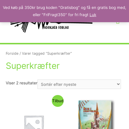
Ved køb på 350kr brug koden "Gratisbog" og få en gratis bog med,
eller "FriFragt350" for fri fragt
Luk
Forside
/ Varer tagged “Superkræfter”
Superkræfter
Viser 2 resultater
Tilbud