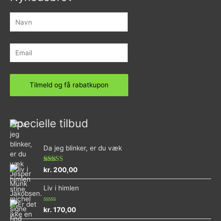
Specielle tilbud
Da jeg blinker, er du væk
Vurderet
kr.
200,00
4.73
ud af 5
Liv i himlen
Vurderet
kr.
170,00
0