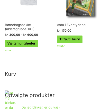
Børnebogspakke
Asta i Eventyrland
(aldersgruppe 10+)
kr.
170,00
kr.
300,00
–
kr.
600,00
Tilføj til kurv
Vælg muligheder
Vurderet
4.25
Vurderet
ud af 5
0
ud
af
5
Kurv
Udvalgte produkter
Da jeg blinker, er du væk