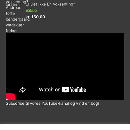
ud
Er Det Ikke En Voksenting?
af
5
Vurderet
kr.
150,00
5.00
ud af 5
Subscribe til vores YouTube-kanal og vind en bog!