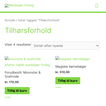
Forside
/ Varer tagged “Tilhørsforhold”
Tilhørsforhold
Viser 4 resultater
Magiske børnebøger
kr.
510,00
Forudbestil: Moonstar &
Snehvide
Tilføj til kurv
kr.
170,00
Tilføj til kurv
Vurderet
0
ud
af
Vurderet
5
0