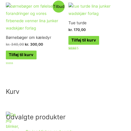
ud
af
Tilbud
5
Tue turde
kr.
170,00
Børnebøger om kæledyr
Tilføj til kurv
kr.
340,00
kr.
300,00
Vurderet
Tilføj til kurv
5.00
ud af 5
Vurderet
0
ud
af
5
Kurv
Udvalgte produkter