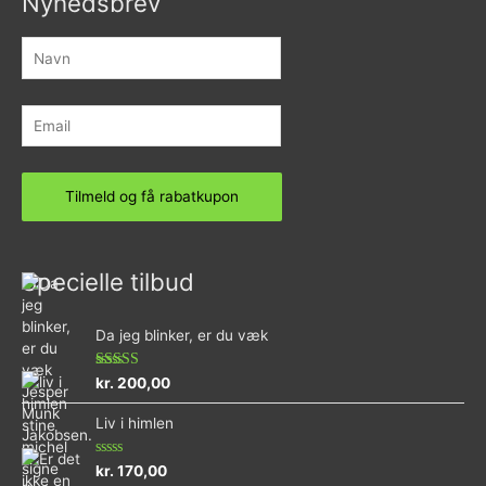
Nyhedsbrev
Specielle tilbud
Da jeg blinker, er du væk
Vurderet
kr.
200,00
4.73
ud af 5
Liv i himlen
Vurderet
kr.
170,00
0