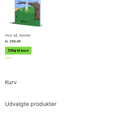
Hva’ så, Homie!
kr.
200,00
Tilføj til kurv
Vurderet
0
ud
af
5
Kurv
Udvalgte produkter