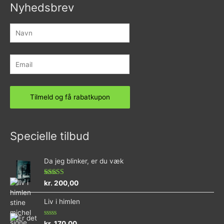
Nyhedsbrev
Specielle tilbud
Da jeg blinker, er du væk
Vurderet
kr.
200,00
4.73
ud af 5
Liv i himlen
Vurderet
kr.
170,00