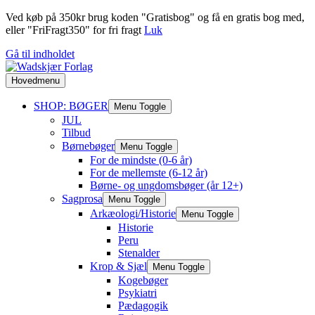
Ved køb på 350kr brug koden "Gratisbog" og få en gratis bog med,
eller "FriFragt350" for fri fragt
Luk
Gå til indholdet
Hovedmenu
SHOP: BØGER
Menu Toggle
JUL
Tilbud
Børnebøger
Menu Toggle
For de mindste (0-6 år)
For de mellemste (6-12 år)
Børne- og ungdomsbøger (år 12+)
Sagprosa
Menu Toggle
Arkæologi/Historie
Menu Toggle
Historie
Peru
Stenalder
Krop & Sjæl
Menu Toggle
Kogebøger
Psykiatri
Pædagogik