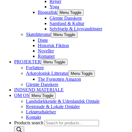
Rejser
Yoga
Biografisk
Menu Toggle
Glemte Danskere
Samfund & Kultur
Selvhjælp & Livsvandringer
Skønlitteratur
Menu Toggle
Digte
Historisk Fiktion
Noveller
Romaner
PROJEKTER
Menu Toggle
Forfattere
Arkæologisk Litteratur
Menu Toggle
The Forgotten Amazon
Glemte Danskere
INDSEND MATERIALE
OM OS
Menu Toggle
Landsdækkende & Udenlandsk Omtale
Regionale & Lokale Omtaler
Lektørudtalelser
Kontakt
Products search