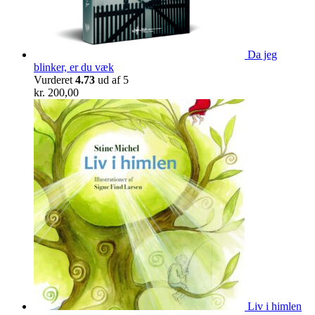
Da jeg
blinker, er du væk
Vurderet
4.73
ud af 5
kr.
200,00
Liv i himlen