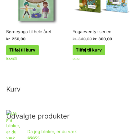
Børneyoga til hele året
Yogaeventyr serien
kr.
250,00
kr.
340,00
kr.
300,00
Tilføj til kurv
Tilføj til kurv
Vurderet
Vurderet
5.00
0
ud af 5
ud
af
5
Kurv
Udvalgte produkter
Da jeg blinker, er du væk