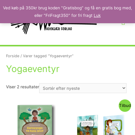
Ved køb på 350kr brug koden "Gratisbog" og få en gratis bog med,
eller "FriFragt350" for fri fragt
Luk
Forside
/ Varer tagged “Yogaeventyr”
Yogaeventyr
Viser 2 resultater
Tilbud