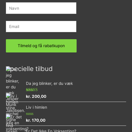
Specielle tilbud
Da jeg blinker, er du væk
Vurderet
kr.
200,00
4.73
ud af 5
Liv i himlen
Vurderet
kr.
170,00
0
ud
Er Det Ikke En Voksenting?
af