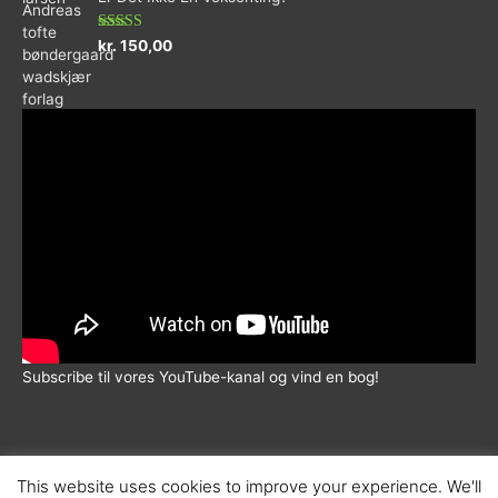
5
Vurderet
kr.
150,00
5.00
ud af 5
Subscribe til vores YouTube-kanal og vind en bog!
This website uses cookies to improve your experience. We'll