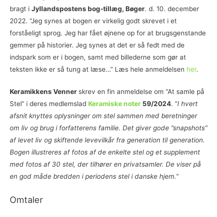
bragt i
Jyllandspostens bog-tillæg, Bøger
. d. 10. december
2022. “Jeg synes at bogen er virkelig godt skrevet i et
forståeligt sprog. Jeg har fået øjnene op for at brugsgenstande
gemmer på historier. Jeg synes at det er så fedt med de
indspark som er i bogen, samt med billederne som gør at
teksten ikke er så tung at læse…” Læs hele anmeldelsen
her
.
Keramikkens Venner
skrev en fin anmeldelse om “At samle på
Stel” i deres medlemslad
Keramiske noter
59/2024
. “
I hvert
afsnit knyttes oplysninger om stel sammen med beretninger
om liv og brug i forfatterens familie. Det giver gode ”snapshots”
af levet liv og skiftende levevilkår fra generation til generation.
Bogen illustreres af fotos af de enkelte stel og et supplement
med fotos af 30 stel, der tilhører en privatsamler. De viser på
en god måde bredden i periodens stel i danske hjem.
”
Omtaler