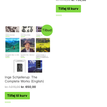
Tilføj til kurv
Vurderet
0
ud
af
Tilbud
5
Inge Schjellerup: The
Complete Works (English)
kr.
1.015,00
kr.
650,00
Tilføj til kurv
Vurderet