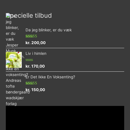
Specielle tilbud
Da jeg blinker, er du væk
Vurderet
kr.
200,00
4.73
ud af 5
Liv i himlen
Vurderet
kr.
170,00
0
ud
Er Det Ikke En Voksenting?
af
5
Vurderet
kr.
150,00
5.00
ud af 5