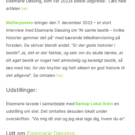
Elsemarie Døssing, som var 2022s sidste udgivelse.” Læs hele
artiklen
her.
Melfarposten
bringer den 7. december 2022 – et stort
interview med Elsemarie Døssing om ”At samle bestik – hvilke
historier gemmer det på” med bærende billedhenvisning på
forsiden. De skriver blandt andet. ”
Er der gode historier i
bestik? Ja, det er der faktisk, og selv om du skulle tænke, at
dit eget bestik er noget helt almindelig og kedeligt bestik, så
læs med her, for der knytter sig helt sikkert en god historie til
det alligevel
”. Se omtalen
her
.
Udstillinger:
Elsemarie lavede i samarbejde med
Børkop Lokal Arkiv
en
udstilling om stel. Det omtaltes desuden lokalt under
overskriften. “Vis mig dit stel og jeg skal sige dig, hvem du er”.
Lidt om
Elsemarie Døssing