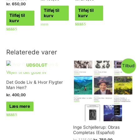
kr.
650,00
Tilføj til
Tilføj til
Tilføj til
kurv
kurv
kurv
Vurderet
Vurderet
0
5.00
Vurderet
ud
ud af 5
4.89
af
ud af 5
5
Relaterede varer
UDSOLGT
Tilbud
Det Gode Liv & Hvor Flygter
Man Hen?
kr.
400,00
Læs mere
Vurderet
4.75
Inge Schjellerup: Obras
ud af 5
Completas (Español)
kr.
1.115,00
kr.
750,00