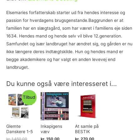
Elsemaries forfatterskab starter ud fra hendes interesse og
passion for hverdagens brugsgenstande.Baggrunden er at
familien har en slægtsgård, som har været i familiens eje siden
1634. Hendes mand og hende selv vil blive 12.generation.
Samfundet og især landbruget har ændret sig, og gården er nu
ikke længere deres indtægtskilde. Hun og hendes mand er
begge akademikere og har valgt en anden levevej end
landbruget.
Du kunne også være interesseret i...
Tilbud
Glemte
Inkapigens
At samle på
Danskere 1-5
væv
BESTIK
kr.
1.450,00
kr.
150,00
kr.
270,00