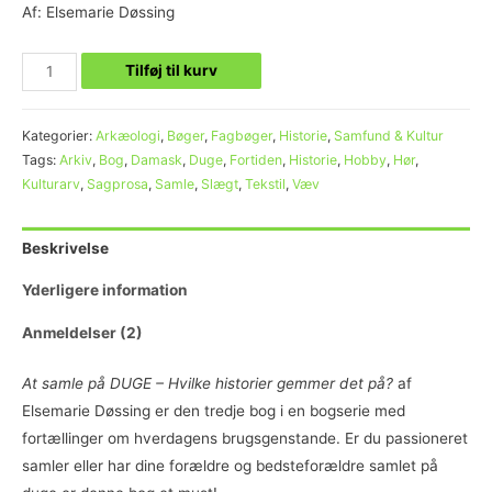
Af: Elsemarie Døssing
Tilføj til kurv
Kategorier:
Arkæologi
,
Bøger
,
Fagbøger
,
Historie
,
Samfund & Kultur
Tags:
Arkiv
,
Bog
,
Damask
,
Duge
,
Fortiden
,
Historie
,
Hobby
,
Hør
,
Kulturarv
,
Sagprosa
,
Samle
,
Slægt
,
Tekstil
,
Væv
Beskrivelse
Yderligere information
Anmeldelser (2)
At samle på DUGE – Hvilke historier gemmer det på?
af
Elsemarie Døssing er den tredje bog i en bogserie med
fortællinger om hverdagens brugsgenstande. Er du passioneret
samler eller har dine forældre og bedsteforældre samlet på