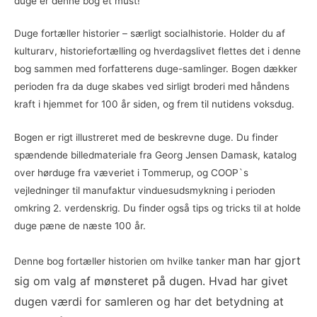
duge er denne bog et must!
Duge fortæller historier – særligt socialhistorie. Holder du af
kulturarv, historiefortælling og hverdagslivet flettes det i denne
bog sammen med forfatterens duge-samlinger. Bogen dækker
perioden fra da duge skabes ved sirligt broderi med håndens
kraft i hjemmet for 100 år siden, og frem til nutidens voksdug.
Bogen er rigt illustreret med de beskrevne duge. Du finder
spændende billedmateriale fra Georg Jensen Damask, katalog
over hørduge fra væveriet i Tommerup, og COOP`s
vejledninger til manufaktur vinduesudsmykning i perioden
omkring 2. verdenskrig. Du finder også tips og tricks til at holde
duge pæne de næste 100 år.
man
har gjort
Denne bog fortæller historien om hvilke tanker
sig om valg af mønsteret på dugen. Hvad har givet
dugen værdi for samleren og har det betydning at