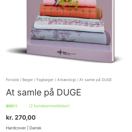
Forside
/
Bøger
/
Fagbøger
/
Arkæologi
/ At samle på DUGE
At samle på DUGE
(
2
kundeanmeldelser)
Bedømt
2
som
4.50
kr.
270,00
ud af 5
baseret på
kundebedømmelser
Hardcover | Dansk