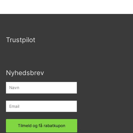
0
ud
af
5
Trustpilot
Nyhedsbrev