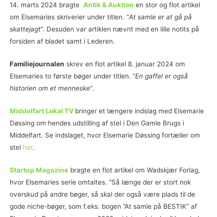
14. marts 2024 bragte
Antik & Auktion
en stor og flot artikel
om Elsemaries skriverier under titlen. “
At samle er at gå på
skattejagt
“. Desuden var artiklen nævnt med en lille notits på
forsiden af bladet samt i Lederen.
Familiejournalen
skrev en flot artikel 8. januar 2024 om
Elsemaries to første bøger under titlen. “
En gaffel er også
historien om et menneske
“.
Middelfart Lokal TV
bringer et længere indslag med Elsemarie
Døssing om hendes udstilling af stel i Den Gamle Brugs i
Middelfart. Se indslaget, hvor Elsemarie Døssing fortæller om
stel
her
.
Startup Magazine
bragte en flot artikel om Wadskjær Forlag,
hvor Elsemaries serie omtaltes. “Så længe der er stort nok
overskud på andre bøger, så skal der også være plads til de
gode niche-bøger, som f.eks. bogen ”At samle på BESTIK” af