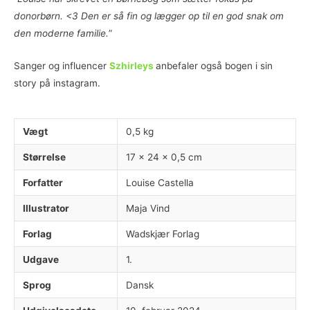
donorbørn. <3 Den er så fin og lægger op til en god snak om
den moderne familie.
”
Sanger og influencer
Szhirleys
anbefaler også bogen i sin
story på instagram.
Vægt
0,5 kg
Størrelse
17 × 24 × 0,5 cm
Forfatter
Louise Castella
Illustrator
Maja Vind
Forlag
Wadskjær Forlag
Udgave
1.
Sprog
Dansk