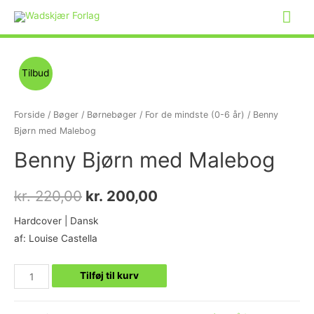
Tilbud
Forside
/
Bøger
/
Børnebøger
/
For de mindste (0-6 år)
/ Benny
Bjørn med Malebog
Benny Bjørn med Malebog
kr.
220,00
kr.
200,00
Hardcover | Dansk
af: Louise Castella
Tilføj til kurv