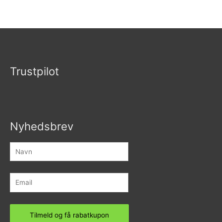
Vurderet
4.67
ud af 5
Trustpilot
Nyhedsbrev