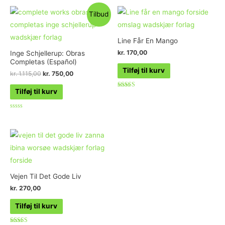
Tilbud
Line Får En Mango
kr.
170,00
Inge Schjellerup: Obras
Completas (Español)
Tilføj til kurv
kr.
1.115,00
kr.
750,00
Tilføj til kurv
Vurderet
5.00
ud af 5
Vurderet
0
ud
af
5
Vejen Til Det Gode Liv
kr.
270,00
Tilføj til kurv