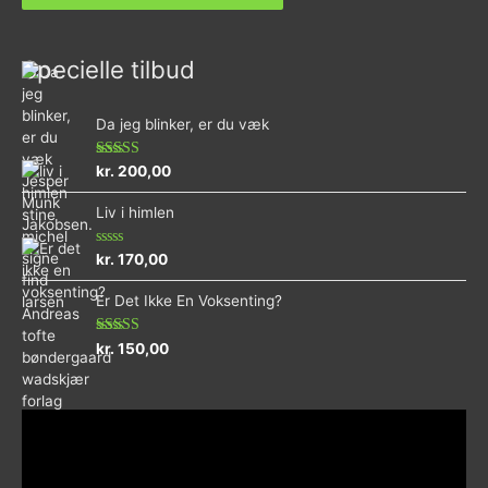
Specielle tilbud
Da jeg blinker, er du væk
Vurderet
kr.
200,00
4.73
ud af 5
Liv i himlen
Vurderet
kr.
170,00
0
ud
Er Det Ikke En Voksenting?
af
5
Vurderet
kr.
150,00
5.00
ud af 5