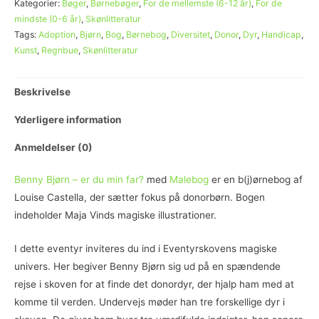
Kategorier:
Bøger
,
Børnebøger
,
For de mellemste (6-12 år)
,
For de
mindste (0-6 år)
,
Skønlitteratur
Tags:
Adoption
,
Bjørn
,
Bog
,
Børnebog
,
Diversitet
,
Donor
,
Dyr
,
Handicap
,
Kunst
,
Regnbue
,
Skønlitteratur
Beskrivelse
Yderligere information
Anmeldelser (0)
Benny Bjørn – er du min far?
med
Malebog
er en b(j)ørnebog af
Louise Castella, der sætter fokus på donorbørn. Bogen
indeholder Maja Vinds magiske illustrationer.
I dette eventyr inviteres du ind i Eventyrskovens magiske
univers. Her begiver Benny Bjørn sig ud på en spændende
rejse i skoven for at finde det donordyr, der hjalp ham med at
komme til verden. Undervejs møder han tre forskellige dyr i