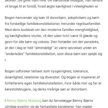
skoven. De giver ham hver tre værdifulde indsigter, han senere
vil bruge til at forstå, hvad ægte kærlighed i virkeligheden er.
Bogen henvender sig især til donorbørn, adoptivbørn og børn
fra forskellige familiekonstellationer, herunder regnbuefamilier.
Med dens budskab om den moderne families mangfoldighed,
og kærlighedens styrke, vil den uden tvivl være til glæde og
gavn for alle børn og voksne. Den fortæller om det paradoks,
at det i dag er helt ’’almindeligt’’ at være opvokset under en
’’anderledes’’ familiekonstellation, som disse børn kan spejle sig
i.
Bogen udforsker temaer som nysgerrighed, tolerance,
(k)ærlighed, relationer og diversitet. Og bogen er inspireret af
forfatterens egen familiekonstellation, hvor både mor og far er
kørestolsbrugere, og deres treårige søn er donorbarn.
I
Benny Bjørns Malebog
kan du farvelægge Benny Bjørns
utrolige eventyr og de fantastiske karakterer, han møder