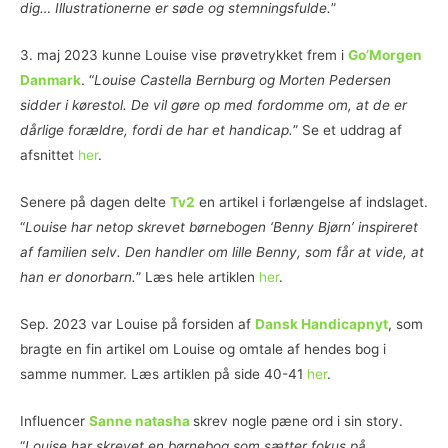
dig… Illustrationerne er søde og stemningsfulde.
”
3. maj 2023 kunne Louise vise prøvetrykket frem i
Go’Morgen
Danmark
. “
Louise Castella Bernburg og Morten Pedersen
sidder i kørestol. De vil gøre op med fordomme om, at de er
dårlige forældre, fordi de har et handicap.
” Se et uddrag af
afsnittet
her
.
Senere på dagen delte
Tv2
en artikel i forlængelse af indslaget.
“
Louise har netop skrevet børnebogen ‘Benny Bjørn’ inspireret
af familien selv. Den handler om lille Benny, som får at vide, at
han er donorbarn.
” Læs hele artiklen
her
.
Sep. 2023 var Louise på forsiden af
Dansk Handicapnyt
, som
bragte en fin artikel om Louise og omtale af hendes bog i
samme nummer. Læs artiklen på side 40-41
her
.
Influencer
Sanne natasha
skrev nogle pæne ord i sin story.
“
Louise har skrevet en børnebog som sætter fokus på