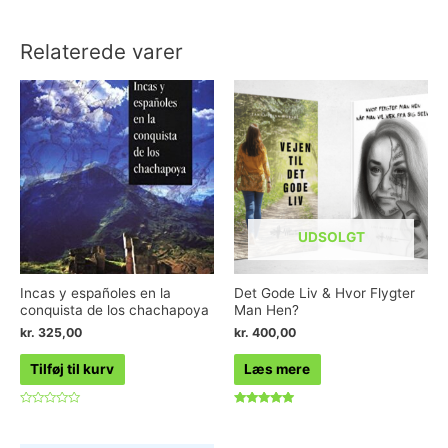
af
0
5
ud
af
5
Relaterede varer
UDSOLGT
Incas y españoles en la
Det Gode Liv & Hvor Flygter
conquista de los chachapoya
Man Hen?
kr.
325,00
kr.
400,00
Tilføj til kurv
Læs mere
Vurderet
Vurderet
0
4.75
ud
ud af 5
af