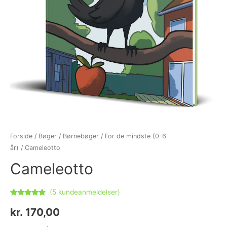
Forside
/
Bøger
/
Børnebøger
/
For de mindste (0-6
år)
/ Cameleotto
Cameleotto
(
5
kundeanmeldelser)
Bedømt
5
som
4.60
kr.
170,00
ud af 5
baseret på