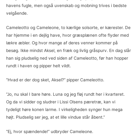
havens fugle, men også uvenskab og mobning trives i bedste
velgående.
Cameleotto og Cameleone, to kærlige solsorte, er kærester. De
har hjemme i en dejlig have, hvor græsplænen ofte flyder med
lækre æbler. Og hvor mange af deres venner kommer på
besøg. Ikke mindst Aksel, en fræk og livlig gråspurv. En dag slår
han sig pludselig ned ved siden af Cameleotto, før han hopper
rundt i haven og pipper helt vildt.
”Hvad er der dog sket, Aksel?” pipper Cameleotto.
”Jo, nu skal I bare høre. Luna og jeg fløj rundt her i kvarteret.
Og da vi sidder og sludrer i Lissi Olsens pæretræ, kan vi
tydeligt høre konen larme. I virkeligheden synger hun mega
højt. Pludselig ser jeg, at et lille vindue står åbent.”
”Ej, hvor spændende!” udbryder Cameleone.