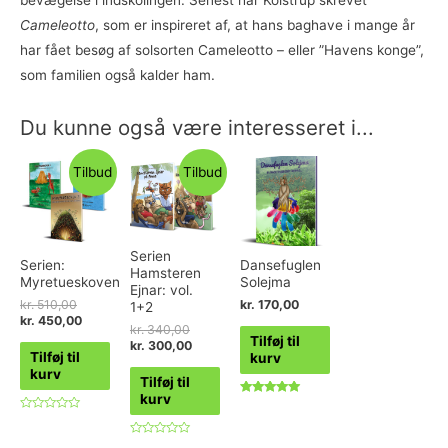
Cameleotto
, som er inspireret af, at hans baghave i mange år
har fået besøg af solsorten Cameleotto – eller ”Havens konge”,
som familien også kalder ham.
Du kunne også være interesseret i...
Tilbud
Tilbud
Serien
Serien:
Dansefuglen
Hamsteren
Myretueskoven
Solejma
Ejnar: vol.
kr.
510,00
kr.
170,00
1+2
kr.
450,00
kr.
340,00
Tilføj til
kr.
300,00
Tilføj til
kurv
kurv
Tilføj til
kurv
Vurderet
5.00
Vurderet
ud af 5
0
ud
Vurderet