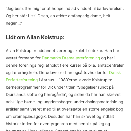
”Jeg beslutter mig for at hoppe ind ad vinduet til badeværelset.
Og her står Lissi Olsen, en ældre omfangsrig dame, helt
nøgen…”
Lidt om Allan Kolstrup:
Allan Kolstrup er uddannet lærer og skolebibliotekar. Han har
været formand for
Danmarks Dramalærerforening
og har i
denne forenings regi afholdt flere kurser på bl.a. amtscentraler
og lærerhøjskole. Derudover er han også tovholder for
Dansk
Forfatterforening
i Aarhus. I 1980’erne lavede Kolstrup to
børneprogrammer for DR under titlen ”Spøgelser rundt på
Djurslands slotte og herregårde”, og siden da har han skrevet
adskillige børne- og ungdomsbøger, undervisningsmateriale og
artikler samt været med til at oversætte en større engelsk bog
om dramapædagogik. Desuden har han skrevet og indtalt
historier inden for eventyrgenren med henblik på leg og
bevægelse i indskolingen. Senest har Kolstrup skrevet