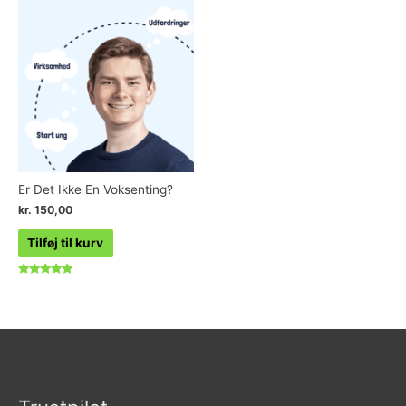
5
Er Det Ikke En Voksenting?
kr.
150,00
Tilføj til kurv
Vurderet
5.00
ud af 5