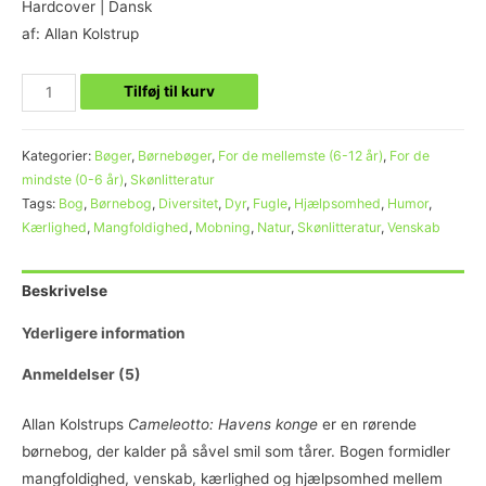
kundebedømmelser
Hardcover | Dansk
af: Allan Kolstrup
Tilføj til kurv
Kategorier:
Bøger
,
Børnebøger
,
For de mellemste (6-12 år)
,
For de
mindste (0-6 år)
,
Skønlitteratur
Tags:
Bog
,
Børnebog
,
Diversitet
,
Dyr
,
Fugle
,
Hjælpsomhed
,
Humor
,
Kærlighed
,
Mangfoldighed
,
Mobning
,
Natur
,
Skønlitteratur
,
Venskab
Beskrivelse
Yderligere information
Anmeldelser (5)
Allan Kolstrups
Cameleotto: Havens konge
er en rørende
børnebog, der kalder på såvel smil som tårer. Bogen formidler
mangfoldighed, venskab, kærlighed og hjælpsomhed mellem