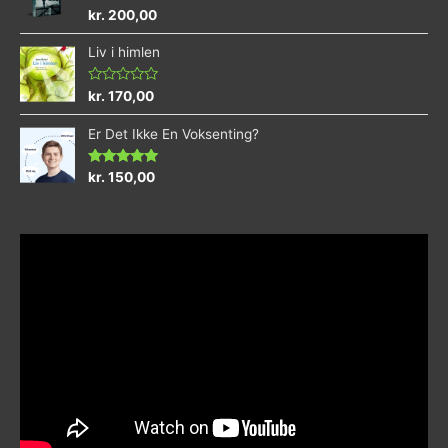
Vurderet
kr.
200,00
4.73
ud af 5
Liv i himlen
Vurderet
kr.
170,00
0
ud
Er Det Ikke En Voksenting?
af
5
Vurderet
kr.
150,00
5.00
ud af 5