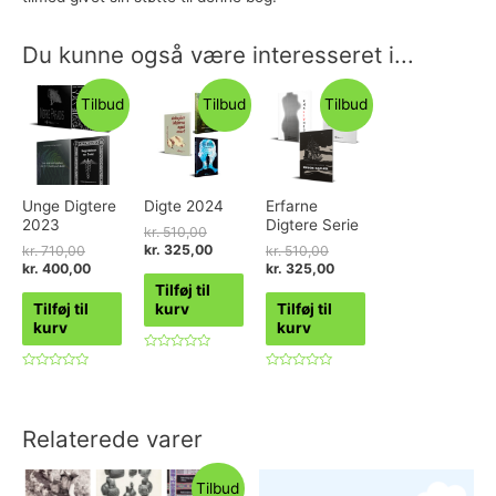
Du kunne også være interesseret i...
Tilbud
Tilbud
Tilbud
Unge Digtere
Digte 2024
Erfarne
2023
Digtere Serie
kr.
510,00
kr.
325,00
kr.
710,00
kr.
510,00
kr.
400,00
kr.
325,00
Tilføj til
Tilføj til
kurv
Tilføj til
kurv
kurv
Vurderet
0
Vurderet
Vurderet
ud
0
0
af
ud
ud
5
af
af
5
5
Relaterede varer
Tilbud