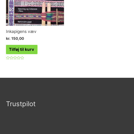
Inkapigens væv
kr.
150,00
Tilføj til kurv
Vurderet
0
ud
af
5
Trustpilot