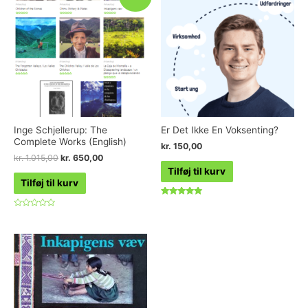
Inge Schjellerup: The
Er Det Ikke En Voksenting?
Complete Works (English)
kr.
150,00
kr.
1.015,00
kr.
650,00
Tilføj til kurv
Tilføj til kurv
Vurderet
5.00
Vurderet
ud af 5
0
ud
af
5