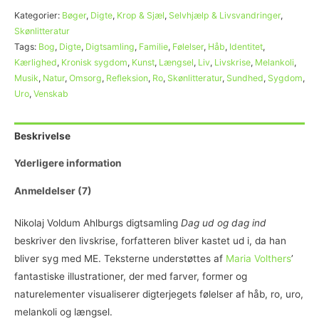
Kategorier:
Bøger
,
Digte
,
Krop & Sjæl
,
Selvhjælp & Livsvandringer
,
Skønlitteratur
Tags:
Bog
,
Digte
,
Digtsamling
,
Familie
,
Følelser
,
Håb
,
Identitet
,
Kærlighed
,
Kronisk sygdom
,
Kunst
,
Længsel
,
Liv
,
Livskrise
,
Melankoli
,
Musik
,
Natur
,
Omsorg
,
Refleksion
,
Ro
,
Skønlitteratur
,
Sundhed
,
Sygdom
,
Uro
,
Venskab
Beskrivelse
Yderligere information
Anmeldelser (7)
Nikolaj Voldum Ahlburgs digtsamling
Dag ud og dag ind
beskriver den livskrise, forfatteren bliver kastet ud i, da han
bliver syg med ME. Teksterne understøttes af
Maria Volthers
’
fantastiske illustrationer, der med farver, former og
naturelementer visualiserer digterjegets følelser af håb, ro, uro,
melankoli og længsel.