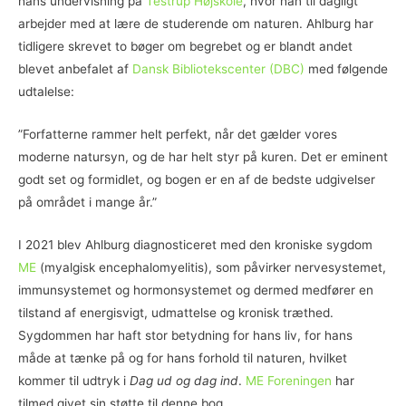
hans undervisning på
Testrup Højskole
, hvor han til dagligt
arbejder med at lære de studerende om naturen. Ahlburg har
tidligere skrevet to bøger om begrebet og er blandt andet
blevet anbefalet af
Dansk Bibliotekscenter (DBC)
med følgende
udtalelse:
”Forfatterne rammer helt perfekt, når det gælder vores
moderne natursyn, og de har helt styr på kuren. Det er eminent
godt set og formidlet, og bogen er en af de bedste udgivelser
på området i mange år.”
I 2021 blev Ahlburg diagnosticeret med den kroniske sygdom
ME
(myalgisk encephalomyelitis), som påvirker nervesystemet,
immunsystemet og hormonsystemet og dermed medfører en
tilstand af energisvigt, udmattelse og kronisk træthed.
Sygdommen har haft stor betydning for hans liv, for hans
måde at tænke på og for hans forhold til naturen, hvilket
kommer til udtryk i
Dag ud og dag ind
.
ME Foreningen
har
tilmed givet sin støtte til denne bog.