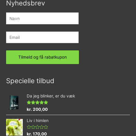
Nyhedsbrev
Specielle tilbud
Da jeg blinker, er du væk
Vurderet
kr.
200,00
4.73
ud af 5
Liv i himlen
Vurderet
kr.
170,00