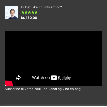
0
ud
Er Det Ikke En Voksenting?
af
5
Vurderet
kr.
150,00
5.00
ud af 5
Subscribe til vores YouTube-kanal og vind en bog!