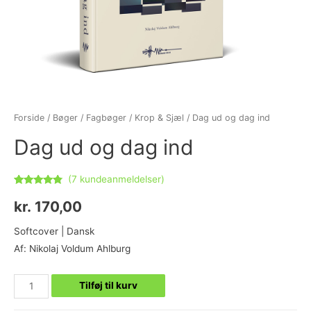
Forside
/
Bøger
/
Fagbøger
/
Krop & Sjæl
/ Dag ud og dag ind
Dag ud og dag ind
(
7
kundeanmeldelser)
Bedømt
7
som
4.57
kr.
170,00
ud af 5
baseret på
kundebedømmelser
Softcover | Dansk
Af: Nikolaj Voldum Ahlburg
Tilføj til kurv