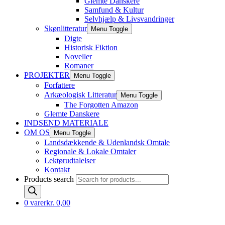
Glemte Danskere
Samfund & Kultur
Selvhjælp & Livsvandringer
Skønlitteratur
Menu Toggle
Digte
Historisk Fiktion
Noveller
Romaner
PROJEKTER
Menu Toggle
Forfattere
Arkæologisk Litteratur
Menu Toggle
The Forgotten Amazon
Glemte Danskere
INDSEND MATERIALE
OM OS
Menu Toggle
Landsdækkende & Udenlandsk Omtale
Regionale & Lokale Omtaler
Lektørudtalelser
Kontakt
Products search
0 varer
kr. 0,00