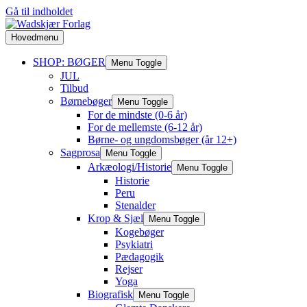
Gå til indholdet
Hovedmenu
SHOP: BØGER
Menu Toggle
JUL
Tilbud
Børnebøger
Menu Toggle
For de mindste (0-6 år)
For de mellemste (6-12 år)
Børne- og ungdomsbøger (år 12+)
Sagprosa
Menu Toggle
Arkæologi/Historie
Menu Toggle
Historie
Peru
Stenalder
Krop & Sjæl
Menu Toggle
Kogebøger
Psykiatri
Pædagogik
Rejser
Yoga
Biografisk
Menu Toggle