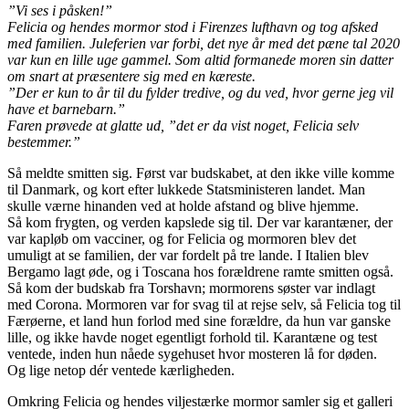
”Vi ses i påsken!”
Felicia og hendes mormor stod i Firenzes lufthavn og tog afsked
med familien. Juleferien var forbi, det nye år med det pæne tal 2020
var kun en lille uge gammel. Som altid formanede moren sin datter
om snart at præsentere sig med en kæreste.
”Der er kun to år til du fylder tredive, og du ved, hvor gerne jeg vil
have et barnebarn.”
Faren prøvede at glatte ud, ”det er da vist noget, Felicia selv
bestemmer.”
Så meldte smitten sig. Først var budskabet, at den ikke ville komme
til Danmark, og kort efter lukkede Statsministeren landet. Man
skulle værne hinanden ved at holde afstand og blive hjemme.
Så kom frygten, og verden kapslede sig til. Der var karantæner, der
var kapløb om vacciner, og for Felicia og mormoren blev det
umuligt at se familien, der var fordelt på tre lande. I Italien blev
Bergamo lagt øde, og i Toscana hos forældrene ramte smitten også.
Så kom der budskab fra Torshavn; mormorens søster var indlagt
med Corona. Mormoren var for svag til at rejse selv, så Felicia tog til
Færøerne, et land hun forlod med sine forældre, da hun var ganske
lille, og ikke havde noget egentligt forhold til. Karantæne og test
ventede, inden hun nåede sygehuset hvor mosteren lå for døden.
Og lige netop dér ventede kærligheden.
Omkring Felicia og hendes viljestærke mormor samler sig et galleri