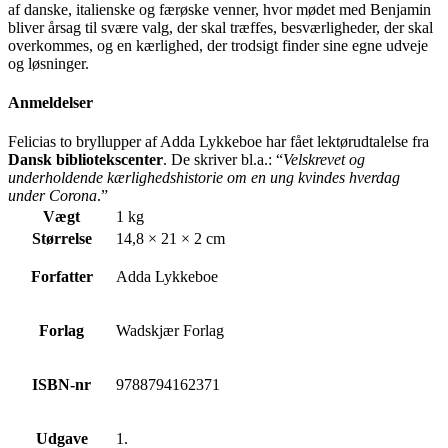
af danske, italienske og færøske venner, hvor mødet med Benjamin
bliver årsag til svære valg, der skal træffes, besværligheder, der skal
overkommes, og en kærlighed, der trodsigt finder sine egne udveje
og løsninger.
Anmeldelser
Felicias to bryllupper af Adda Lykkeboe har fået lektørudtalelse fra
Dansk bibliotekscenter
. De skriver bl.a.:
“
Velskrevet og
underholdende kærlighedshistorie om en ung kvindes hverdag
under Corona
.”
Vægt
1 kg
Størrelse
14,8 × 21 × 2 cm
Forfatter
Adda Lykkeboe
Forlag
Wadskjær Forlag
ISBN-nr
9788794162371
Udgave
1.