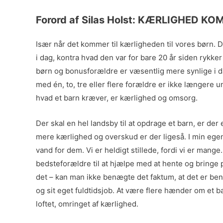
Forord af Silas Holst: KÆRLIGHED 
Især når det kommer til kærligheden til vores børn.
i dag, kontra hvad den var for bare 20 år siden rykk
børn og bonusforældre er væsentlig mere synlige i d
med én, to, tre eller flere forældre er ikke længere
hvad et barn kræver, er kærlighed og omsorg.
Der skal en hel landsby til at opdrage et barn, er de
mere kærlighed og overskud er der ligeså. I min egen
vand for dem. Vi er heldigt stillede, fordi vi er man
bedsteforældre til at hjælpe med at hente og bringe 
det – kan man ikke benægte det faktum, at det er benh
og sit eget fuldtidsjob. At være flere hænder om et b
loftet, omringet af kærlighed.