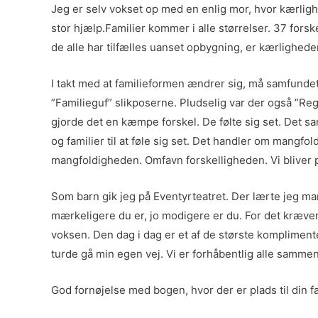
Jeg er selv vokset op med en enlig mor, hvor kærlig
stor hjælp.Familier kommer i alle størrelser. 37 forske
de alle har tilfælles uanset opbygning, er kærlighede
I takt med at familieformen ændrer sig, må samfunde
”Familieguf” slikposerne. Pludselig var der også ”Reg
gjorde det en kæmpe forskel. De følte sig set. Det sa
og familier til at føle sig set. Det handler om mangf
mangfoldigheden. Omfavn forskelligheden. Vi bliver p
Som barn gik jeg på Eventyrteatret. Der lærte jeg man
mærkeligere du er, jo modigere er du. For det kræver 
voksen. Den dag i dag er et af de største komplimente
turde gå min egen vej. Vi er forhåbentlig alle samme
God fornøjelse med bogen, hvor der er plads til din 