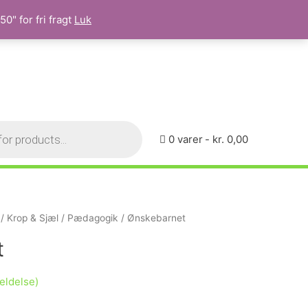
0" for fri fragt
Luk
0 varer
kr. 0,00
/
Krop & Sjæl
/
Pædagogik
/ Ønskebarnet
t
ldelse)