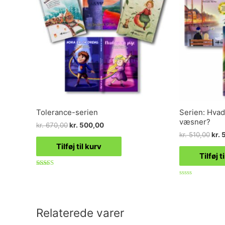
Tolerance-serien
Serien: Hvad
væsner?
kr.
670,00
kr.
500,00
kr.
510,00
kr.
5
Tilføj til kurv
Tilføj t
Vurderet
4.82
Vurderet
ud af 5
0
ud
af
5
Relaterede varer