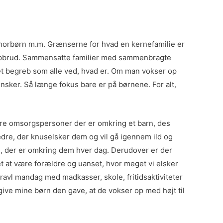
donorbørn m.m. Grænserne for hvad en kernefamilie er
r i opbrud. Sammensatte familier med sammenbragte
et begreb som alle ved, hvad er. Om man vokser op
nsker. Så længe fokus bare er på børnene. For alt,
flere omsorgspersoner der er omkring et barn, des
ædre, der knuselsker dem og vil gå igennem ild og
sne, der er omkring dem hver dag. Derudover er der
t at være forældre og uanset, hvor meget vi elsker
travl mandag med madkasser, skole, fritidsaktiviteter
 give mine børn den gave, at de vokser op med højt til