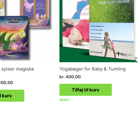
 spiser magiske
Yogabøger for Baby & Tumling
kr.
400,00
00,00
Tilføj til kurv
il kurv
Vurderet
5.00
ud af 5