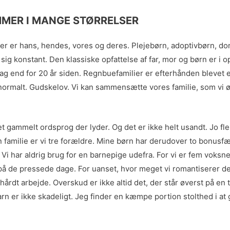
KOMMER I MANGE STØRRELSER
 Der er hans, hendes, vores og deres. Plejebørn, adoptivbørn, 
er sig konstant. Den klassiske opfattelse af far, mor og børn e
ag end for 20 år siden. Regnbuefamilier er efterhånden blevet 
 unormalt. Gudskelov. Vi kan sammensætte vores familie, som vi ø
r et gammelt ordsprog der lyder. Og det er ikke helt usandt. Jo 
 familie er vi tre forældre. Mine børn har derudover to bonusf
ge. Vi har aldrig brug for en barnepige udefra. For vi er fem vok
på de pressede dage. For uanset, hvor meget vi romantiserer de
årdt arbejde. Overskud er ikke altid det, der står øverst på en 
arn er ikke skadeligt. Jeg finder en kæmpe portion stolthed i at