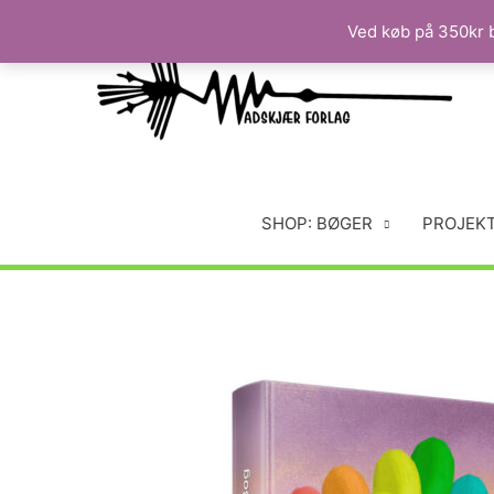
Ved køb på 350kr b
SHOP: BØGER
PROJEK