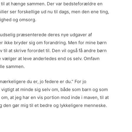
n til at hænge sammen. Der var bedsteforældre en
ilier ser forskellige ud nu til dags, men den ene ting,
rlighed og omsorg.
pludselig præsenterede deres nye udgaver af
der ikke bryder sig om forandring. Men for mine børn
l at skrive forordet til. Den vil også få andre børn
re vælger at leve anderledes end os selv. Omfavn
alle sammen.
ærkeligere du er, jo federe er du.” For jo
r vigtigt at minde sig selv om, både som barn og som
m, at jeg har en vis portion mod inde i maven, til at
og den gør mig til et bedre og lykkeligere menneske.