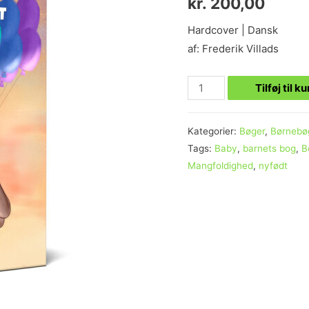
kr.
200,00
baseret på
kundebedømmelse
Hardcover | Dansk
af: Frederik Villads
Tilføj til k
Kategorier:
Bøger
,
Børnebø
Tags:
Baby
,
barnets bog
,
B
Mangfoldighed
,
nyfødt