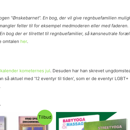
bogen “Ønskebarnet”. En bog, der vil give regnbuefamilien muli
 mangler felter til for eksempel medmoderen eller med faderen.
 bog der er tilrettet til regnbuefamilier, så kønsneutrale foræl
e omtalen
her
.
lekalender kometernes jul
. Desuden har han skrevet ungdomste
 så aktuel med ’12 eventyr til tiden’, som er de eventyr LGBT+ 
.
.
Tilbud