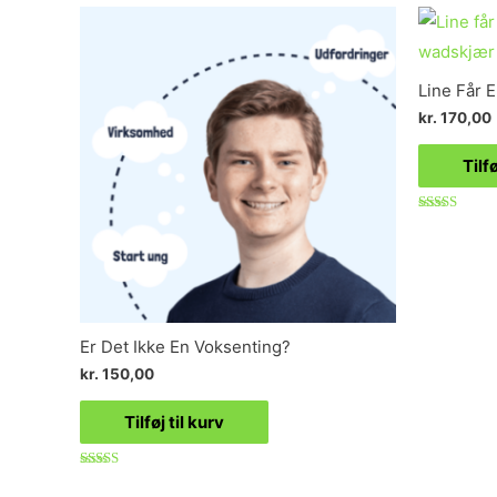
Line Får 
kr.
170,00
Tilfø
Vurderet
5.00
ud af 5
Er Det Ikke En Voksenting?
kr.
150,00
Tilføj til kurv
Vurderet
5.00