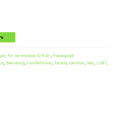
urv
ger
,
For de mindste (0-6 år)
,
Pædagogik
og
,
Børnebog
,
Familieformer
,
Fødsel
,
Identitet
,
Køn
,
LGBT
,