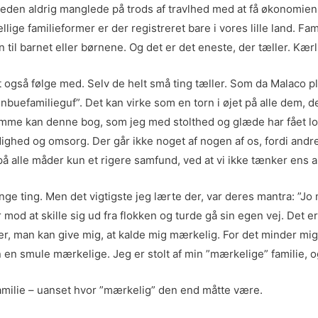
heden aldrig manglede på trods af travlhed med at få økonomie
llige familieformer er der registreret bare i vores lille land. Fam
n til barnet eller børnene. Og det er det eneste, der tæller. Kæ
t også følge med. Selv de helt små ting tæller. Som da Malaco 
nbuefamilieguf”. Det kan virke som en torn i øjet på alle dem, 
mme kan denne bog, som jeg med stolthed og glæde har fået lov ti
oldighed og omsorg. Der går ikke noget af nogen af os, fordi and
å alle måder kun et rigere samfund, ved at vi ikke tænker ens 
ge ting. Men det vigtigste jeg lærte der, var deres mantra: ”Jo m
mod at skille sig ud fra flokken og turde gå sin egen vej. Det e
r, man kan give mig, at kalde mig mærkelig. For det minder mig o
n en smule mærkelige. Jeg er stolt af min ”mærkelige” familie, 
familie – uanset hvor ”mærkelig” den end måtte være.