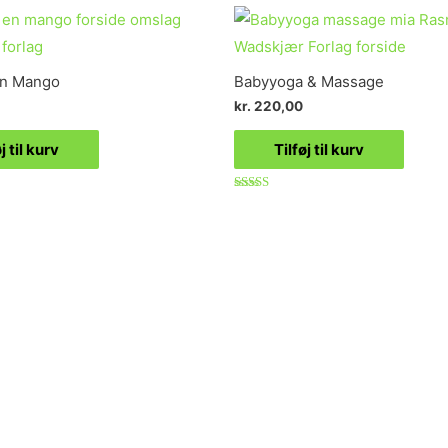
En Mango
Babyyoga & Massage
kr.
220,00
j til kurv
Tilføj til kurv
Vurderet
5.00
ud af 5