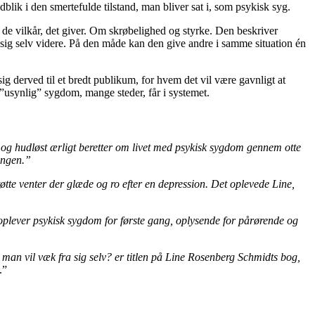
ndblik i den smertefulde tilstand, man bliver sat i, som psykisk syg.
å de vilkår, det giver. Om skrøbelighed og styrke. Den beskriver
et sig selv videre. På den måde kan den give andre i samme situation én
g derved til et bredt publikum, for hvem det vil være gavnligt at
”usynlig” sygdom, mange steder, får i systemet.
 og hudløst ærligt beretter om livet med psykisk sygdom gennem otte
ingen.”
tøtte venter der glæde og ro efter en depression. Det oplevede Line,
r oplever psykisk sygdom for første gang, oplysende for pårørende og
man vil væk fra sig selv? er titlen på Line Rosenberg Schmidts bog,
.”