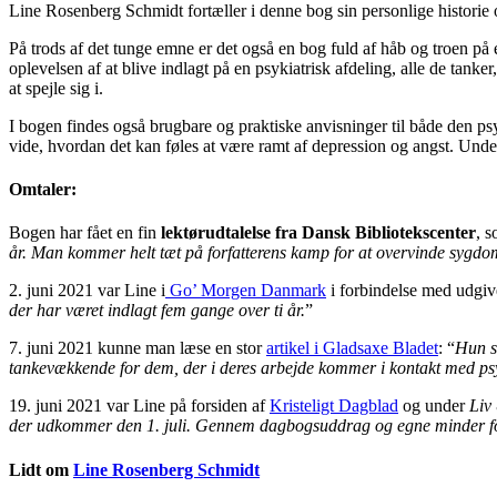
Line Rosenberg Schmidt fortæller i denne bog sin personlige historie 
På trods af det tunge emne er det også en bog fuld af håb og troen på 
oplevelsen af at blive indlagt på en psykiatrisk afdeling, alle de tank
at spejle sig i.
I bogen findes også brugbare og praktiske anvisninger til både den psy
vide, hvordan det kan føles at være ramt af depression og angst. Unde
Omtaler:
Bogen har fået en fin
lektørudtalelse fra Dansk Bibliotekscenter
, s
år. Man kommer helt tæt på forfatterens kamp for at overvinde sygdo
2. juni 2021 var Line i
Go’ Morgen Danmark
i forbindelse med udgiv
der har været indlagt fem gange over ti år.
”
7. juni 2021 kunne man læse en stor
artikel i Gladsaxe Bladet
: “
Hun sk
tankevækkende for dem, der i deres arbejde kommer i kontakt med p
19. juni 2021 var Line på forsiden af
Kristeligt Dagblad
og under
Liv
der udkommer den 1. juli. Gennem dagbogsuddrag og egne minder for
Lidt om
Line Rosenberg Schmidt