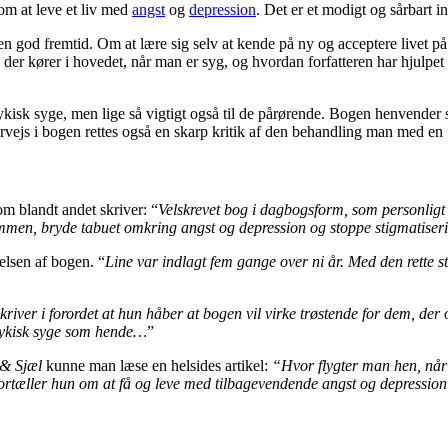
om at leve et liv med
angst
og
depression
. Det er et modigt og sårbart i
en god fremtid. Om at lære sig selv at kende på ny og acceptere livet p
er, der kører i hovedet, når man er syg, og hvordan forfatteren har hjulp
kisk syge, men lige så vigtigt også til de pårørende. Bogen henvender si
rvejs i bogen rettes også en skarp kritik af den behandling man med en 
om blandt andet skriver: “
Velskrevet bog i dagbogsform, som personligt
mmen, bryde tabuet omkring angst og depression og stoppe stigmatiser
elsen af bogen. “
Line var indlagt fem gange over ni år. Med den rette s
river i forordet at hun håber at bogen vil virke trøstende for dem, de
sykisk syge som hende…
”
 & Sjæl
kunne man læse en helsides artikel:
“Hvor flygter man hen, når 
tæller hun om at få og leve med tilbagevendende angst og depression