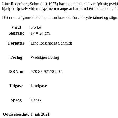
Line Rosenberg Schmidt (f.1975) har igennem hele livet følt sig psyk
hjælper sig selv videre. Igennem mange år har hun lært indersiden af 
Det er en af grundende til, at hun brænder for at bryde tabuet og sti
Vægt
0,5 kg
Størrelse
17 × 24 cm
Forfatter
Line Rosenberg Schmidt
Forlag
Wadskjær Forlag
ISBN-nr
978-87-971785-9-1
Udgave
1. udgave
Sprog
Dansk
Udgivelsesdato
1. juli 2021