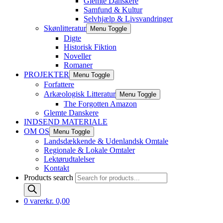
Glemte Danskere
Samfund & Kultur
Selvhjælp & Livsvandringer
Skønlitteratur
Menu Toggle
Digte
Historisk Fiktion
Noveller
Romaner
PROJEKTER
Menu Toggle
Forfattere
Arkæologisk Litteratur
Menu Toggle
The Forgotten Amazon
Glemte Danskere
INDSEND MATERIALE
OM OS
Menu Toggle
Landsdækkende & Udenlandsk Omtale
Regionale & Lokale Omtaler
Lektørudtalelser
Kontakt
Products search
0 varer
kr. 0,00