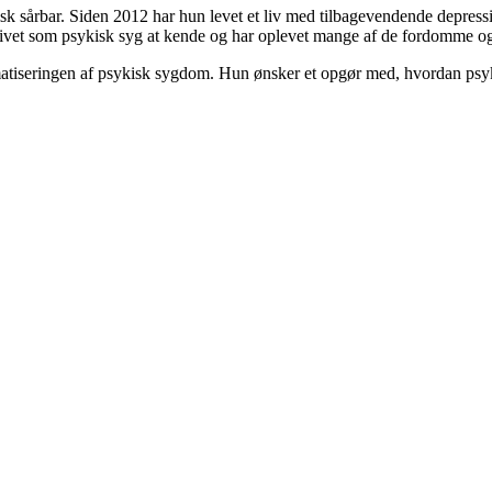
isk sårbar. Siden 2012 har hun levet et liv med tilbagevendende depre
livet som psykisk syg at kende og har oplevet mange af de fordomme og 
gmatiseringen af psykisk sygdom. Hun ønsker et opgør med, hvordan psyk