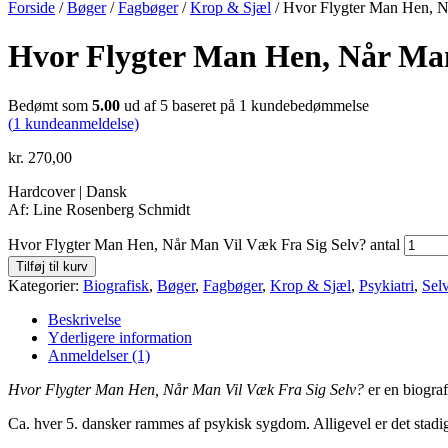
Forside
/
Bøger
/
Fagbøger
/
Krop & Sjæl
/ Hvor Flygter Man Hen, N
Hvor Flygter Man Hen, Når Man
Bedømt som
5.00
ud af 5 baseret på
1
kundebedømmelse
(
1
kundeanmeldelse)
kr.
270,00
Hardcover | Dansk
Af: Line Rosenberg Schmidt
Hvor Flygter Man Hen, Når Man Vil Væk Fra Sig Selv? antal
Tilføj til kurv
Kategorier:
Biografisk
,
Bøger
,
Fagbøger
,
Krop & Sjæl
,
Psykiatri
,
Sel
Beskrivelse
Yderligere information
Anmeldelser (1)
Hvor Flygter Man Hen, Når Man Vil Væk Fra Sig Selv?
er en biogra
Ca. hver 5. dansker rammes af psykisk sygdom. Alligevel er det stadi