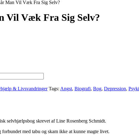
år Man Vil Væk Fra Sig Selv?
 Vil Væk Fra Sig Selv?
vhjælp & Livsvandringer
Tags:
Angst
,
Biografi
,
Bog
,
Depression
,
Psyki
fisk selvhjælpsbog skrevet af Line Rosenberg Schmidt.
g forbundet med tabu og skam ikke at kunne magte livet.