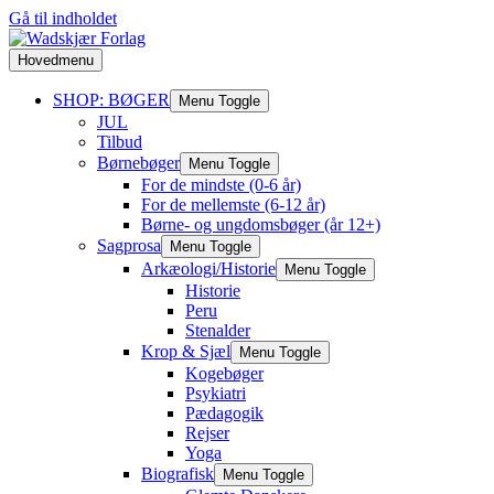
Gå til indholdet
Hovedmenu
SHOP: BØGER
Menu Toggle
JUL
Tilbud
Børnebøger
Menu Toggle
For de mindste (0-6 år)
For de mellemste (6-12 år)
Børne- og ungdomsbøger (år 12+)
Sagprosa
Menu Toggle
Arkæologi/Historie
Menu Toggle
Historie
Peru
Stenalder
Krop & Sjæl
Menu Toggle
Kogebøger
Psykiatri
Pædagogik
Rejser
Yoga
Biografisk
Menu Toggle