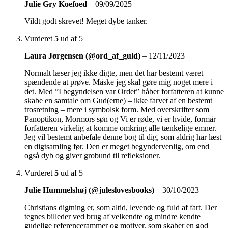
Julie Gry Koefoed
–
09/09/2025
Vildt godt skrevet! Meget dybe tanker.
Vurderet
5
ud af 5
Laura Jørgensen (@ord_af_guld)
–
12/11/2023
Normalt læser jeg ikke digte, men det har bestemt været
spændende at prøve. Måske jeg skal gøre mig noget mere i
det. Med ”I begyndelsen var Ordet” håber forfatteren at kunne
skabe en samtale om Gud(erne) – ikke farvet af en bestemt
trosretning – mere i symbolsk form. Med overskrifter som
Panoptikon, Mormors søn og Vi er røde, vi er hvide, formår
forfatteren virkelig at komme omkring alle tænkelige emner.
Jeg vil bestemt anbefale denne bog til dig, som aldrig har læst
en digtsamling før. Den er meget begyndervenlig, om end
også dyb og giver grobund til refleksioner.
Vurderet
5
ud af 5
Julie Hummelshøj (@juleslovesbooks)
–
30/10/2023
Christians digtning er, som altid, levende og fuld af fart. Der
tegnes billeder ved brug af velkendte og mindre kendte
gudelige referencerammer og motiver, som skaber en god