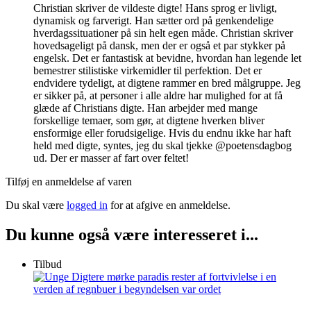
Christian skriver de vildeste digte! Hans sprog er livligt,
dynamisk og farverigt. Han sætter ord på genkendelige
hverdagssituationer på sin helt egen måde. Christian skriver
hovedsageligt på dansk, men der er også et par stykker på
engelsk. Det er fantastisk at bevidne, hvordan han legende let
bemestrer stilistiske virkemidler til perfektion. Det er
endvidere tydeligt, at digtene rammer en bred målgruppe. Jeg
er sikker på, at personer i alle aldre har mulighed for at få
glæde af Christians digte. Han arbejder med mange
forskellige temaer, som gør, at digtene hverken bliver
ensformige eller forudsigelige. Hvis du endnu ikke har haft
held med digte, syntes, jeg du skal tjekke @poetensdagbog
ud. Der er masser af fart over feltet!
Tilføj en anmeldelse af varen
Du skal være
logged in
for at afgive en anmeldelse.
Du kunne også være interesseret i...
Tilbud