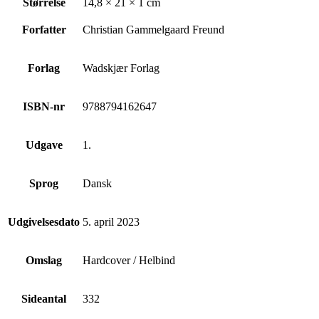
Størrelse
14,8 × 21 × 1 cm
Forfatter
Christian Gammelgaard Freund
Forlag
Wadskjær Forlag
ISBN-nr
9788794162647
Udgave
1.
Sprog
Dansk
Udgivelsesdato
5. april 2023
Omslag
Hardcover / Helbind
Sideantal
332