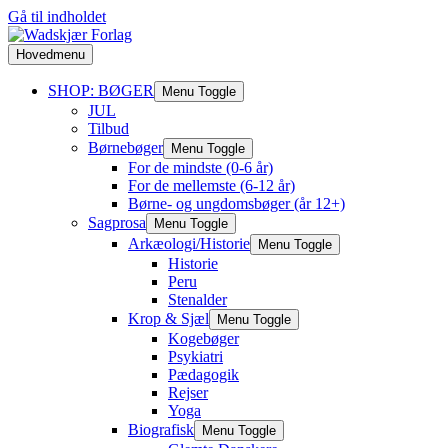
Gå til indholdet
Hovedmenu
SHOP: BØGER
Menu Toggle
JUL
Tilbud
Børnebøger
Menu Toggle
For de mindste (0-6 år)
For de mellemste (6-12 år)
Børne- og ungdomsbøger (år 12+)
Sagprosa
Menu Toggle
Arkæologi/Historie
Menu Toggle
Historie
Peru
Stenalder
Krop & Sjæl
Menu Toggle
Kogebøger
Psykiatri
Pædagogik
Rejser
Yoga
Biografisk
Menu Toggle