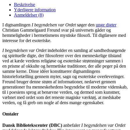
Beskrivelse
Yderligere information
Anmeldelser (8)
I digtsamlingen
I begyndelsen var Ordet
søger den
unge digter
Christian Gammelgaard Freund svar på universets gåder og
hemmeligheder i hermetismens mystiske filosofi. Til digtlæsere med
interesse for det esoteriske.
I begyndelsen var Ordet
indeholder en samling af sandhedssøgende
og spirituelle digte, der filosoferer over den menneskelige tilstand
ved at kæde verdens religiøse og esoteriske strømninger sammen i
en prisme af okkulte og hermetiske traditioner, der alle peger på den
samme kerne. Disse idéer konstituerer digtsamlingens
historiefortælling gennem myter, sagn og esoteriske overleveringer.
Freund bruger denne strøm af informationer, nedarvet gennem
generationer fra menneskehedens begyndelse til moderne videnskab,
til i poesiens sprog at benævne verden, og dermed som kunstner,
væbnet med ordet som det reneste magiske værktøj, at medskabe
verden, og få greb om nogle af dens mange egenskaber.
Omtaler
Dansk Bibliotekscenter (DBC)
anbefaler
I begyndelsen var Ordet