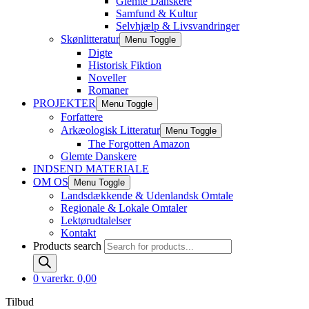
Glemte Danskere
Samfund & Kultur
Selvhjælp & Livsvandringer
Skønlitteratur
Menu Toggle
Digte
Historisk Fiktion
Noveller
Romaner
PROJEKTER
Menu Toggle
Forfattere
Arkæologisk Litteratur
Menu Toggle
The Forgotten Amazon
Glemte Danskere
INDSEND MATERIALE
OM OS
Menu Toggle
Landsdækkende & Udenlandsk Omtale
Regionale & Lokale Omtaler
Lektørudtalelser
Kontakt
Products search
0 varer
kr. 0,00
Tilbud