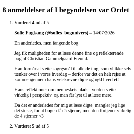
8 anmeldelser af
I begyndelsen var Ordet
Vurderet
4
ud af 5
Sofie Fuglsang (@sofies_bogunivers)
–
14/07/2026
En anderledes, men fangende bog.
Jeg fik muligheden for at læse denne fine og reflekterende
bog af Christian Gammelgaard Freund.
Han formår at sætte spørgsmål til alle de ting, som vi ikke selv
tænker over i vores hverdag – derfor var det en helt rejse at
komme igennem hans velskrevne digte og nød hvert et!
Hans reflektioner om menneskets plads i verden sættes
virkelig i perspektiv, og man får lyst til at læse mere.
Da det er anderledes for mig at læse digte, mangler jeg lige
det sidste, for at bogen får 5 stjerne, men den fortjener virkelig
de 4 stjerner <3
Vurderet
5
ud af 5