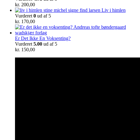
kr.
200,00
Liv i himlen
Vurderet
0
ud af 5
kr.
170,00
Er Det Ikke En Voksenting?
Vurderet
5.00
ud af 5
kr.
150,00