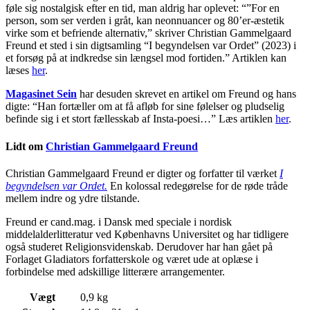
føle sig nostalgisk efter en tid, man aldrig har oplevet: “”For en
person, som ser verden i gråt, kan neonnuancer og 80’er-æstetik
virke som et befriende alternativ,” skriver Christian Gammelgaard
Freund et sted i sin digtsamling “I begyndelsen var Ordet” (2023) i
et forsøg på at indkredse sin længsel mod fortiden.” Artiklen kan
læses
her
.
Magasinet Sein
har desuden skrevet en artikel om Freund og hans
digte: “Han fortæller om at få afløb for sine følelser og pludselig
befinde sig i et stort fællesskab af Insta-poesi…” Læs artiklen
her
.
Lidt om
Christian Gammelgaard Freund
Christian Gammelgaard Freund er digter og forfatter til værket
I
begyndelsen var Ordet.
En kolossal redegørelse for de røde tråde
mellem indre og ydre tilstande.
Freund er cand.mag. i Dansk med speciale i nordisk
middelalderlitteratur ved Københavns Universitet og har tidligere
også studeret Religionsvidenskab. Derudover har han gået på
Forlaget Gladiators forfatterskole og været ude at oplæse i
forbindelse med adskillige litterære arrangementer.
Vægt
0,9 kg