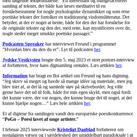
med følgende lektørudtalelse: ”En interessant og mangefacetteret
samling af tekster, der både kan læses meditativt til en
forståelsesramme for nogle psykologiske dynamikker og som rene
poetiske tekster der fortolker en traditionsrig visdomslitteratur. Det
betyder, at der er noget at hente, både for den der har forståelse for
de originale tekster og den der, med rette, kan mystificeres over de,
nogle steder meget smukke poetiske passager.”
Podcasten Spreaker
har interviewet Freund i programmet
”Hvordan blev du den du er”. Lyt til podcasten
her
.
Jydske Vestkysten
bragte den 5. maj 2023 et stort portræt-interview
af forfatteren, hvor hans digtsamling omtales. Læs artiklen
her
.
Information
har bragt en flot artikel om Freund og hans digtning.
“Jeg skrev så meget og havde så mange idéer og materiale, men jeg
blev træt af, at det lå og samlede støv på skrivebordet. Jeg ville
gerne have det ud til folk, både for min egen skyld, men også fordi
det kunne være, der var nogen, der kunne bruge det til noget, at det
kunne hjælpe nogen…” Læs hele artiklen
her
.
Et af digtene fra samlingen
vandt den europæiske poesikonkurrence
“
PoGo – Poesi lavet af unge artister.
”
I februar 2025 interviewede
Kristeligt Dagblad
forfatteren om
nostalgiens væsen og i særdeleshed det umiddelbart paradoksale i at