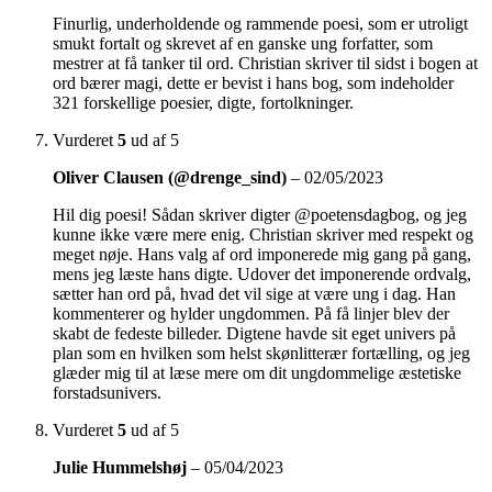
Finurlig, underholdende og rammende poesi, som er utroligt
smukt fortalt og skrevet af en ganske ung forfatter, som
mestrer at få tanker til ord. Christian skriver til sidst i bogen at
ord bærer magi, dette er bevist i hans bog, som indeholder
321 forskellige poesier, digte, fortolkninger.
Vurderet
5
ud af 5
Oliver Clausen (@drenge_sind)
–
02/05/2023
Hil dig poesi! Sådan skriver digter @poetensdagbog, og jeg
kunne ikke være mere enig. Christian skriver med respekt og
meget nøje. Hans valg af ord imponerede mig gang på gang,
mens jeg læste hans digte. Udover det imponerende ordvalg,
sætter han ord på, hvad det vil sige at være ung i dag. Han
kommenterer og hylder ungdommen. På få linjer blev der
skabt de fedeste billeder. Digtene havde sit eget univers på
plan som en hvilken som helst skønlitterær fortælling, og jeg
glæder mig til at læse mere om dit ungdommelige æstetiske
forstadsunivers.
Vurderet
5
ud af 5
Julie Hummelshøj
–
05/04/2023