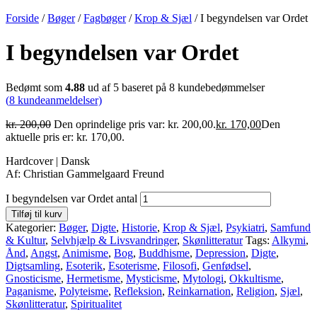
Forside
/
Bøger
/
Fagbøger
/
Krop & Sjæl
/ I begyndelsen var Ordet
I begyndelsen var Ordet
Bedømt som
4.88
ud af 5 baseret på
8
kundebedømmelser
(
8
kundeanmeldelser)
kr.
200,00
Den oprindelige pris var: kr. 200,00.
kr.
170,00
Den
aktuelle pris er: kr. 170,00.
Hardcover | Dansk
Af: Christian Gammelgaard Freund
I begyndelsen var Ordet antal
Tilføj til kurv
Kategorier:
Bøger
,
Digte
,
Historie
,
Krop & Sjæl
,
Psykiatri
,
Samfund
& Kultur
,
Selvhjælp & Livsvandringer
,
Skønlitteratur
Tags:
Alkymi
,
Ånd
,
Angst
,
Animisme
,
Bog
,
Buddhisme
,
Depression
,
Digte
,
Digtsamling
,
Esoterik
,
Esoterisme
,
Filosofi
,
Genfødsel
,
Gnosticisme
,
Hermetisme
,
Mysticisme
,
Mytologi
,
Okkultisme
,
Paganisme
,
Polyteisme
,
Refleksion
,
Reinkarnation
,
Religion
,
Sjæl
,
Skønlitteratur
,
Spiritualitet