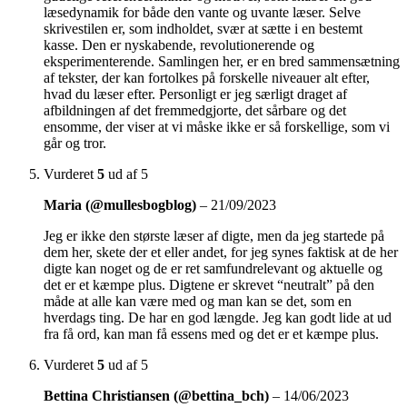
læsedynamik for både den vante og uvante læser. Selve
skrivestilen er, som indholdet, svær at sætte i en bestemt
kasse. Den er nyskabende, revolutionerende og
eksperimenterende. Samlingen her, er en bred sammensætning
af tekster, der kan fortolkes på forskelle niveauer alt efter,
hvad du læser efter. Personligt er jeg særligt draget af
afbildningen af det fremmedgjorte, det sårbare og det
ensomme, der viser at vi måske ikke er så forskellige, som vi
går og tror.
Vurderet
5
ud af 5
Maria (@mullesbogblog)
–
21/09/2023
Jeg er ikke den største læser af digte, men da jeg startede på
dem her, skete der et eller andet, for jeg synes faktisk at de her
digte kan noget og de er ret samfundrelevant og aktuelle og
det er et kæmpe plus. Digtene er skrevet “neutralt” på den
måde at alle kan være med og man kan se det, som en
hverdags ting. De har en god længde. Jeg kan godt lide at ud
fra få ord, kan man få essens med og det er et kæmpe plus.
Vurderet
5
ud af 5
Bettina Christiansen (@bettina_bch)
–
14/06/2023