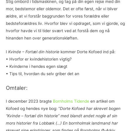
Stig ombord i tidsmaskinen, og tag på din egen rejse med din
mor, bedstemor eller oldemor. Det er ofte først, når vi bliver
ældre, at vi forstår baggrunden for vores forældre eller
bedsteforældres liv. Hvorfor blev vi opdraget, som vi gjorde, og
hvorfor havde vi til tider svært ved at forstå dem og nå
hinanden hen over generationskløften.
I
Kvinde – Fortæl din historie
kommer Dorte Kofoed ind på:
• Hvorfor er kvindehistorien vigtig?
• Kvinderne i hendes egen slægt
• Tips til, hvordan du selv griber det an
Omtaler:
I december 2023 bragte
Bornholms Tidende
en artikel om
Kofoed og hendes nye bog: ”
Dorte Kofoed har skrevet bogen
“Kvinde – fortæl din historie” med blandt andet nogle af sin
mors historier fra Lobbæk (…) En bornholmsk landmand har
skrevet sine erindringer, som findes på Bornholms Ø-Arkiv.