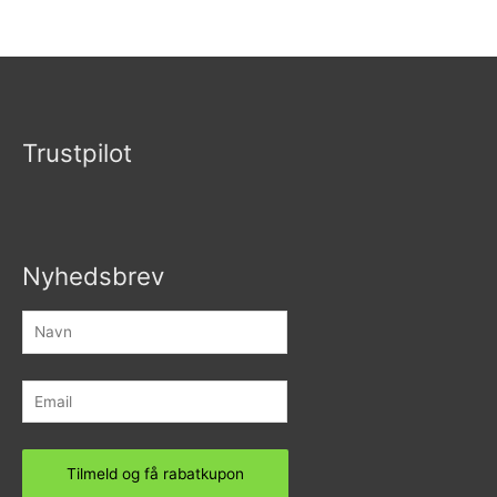
Vurderet
5.00
ud af 5
Trustpilot
Nyhedsbrev