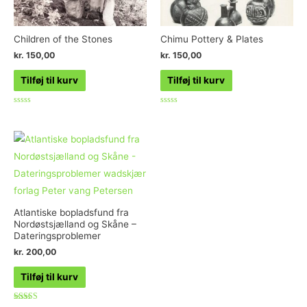
Children of the Stones
Chimu Pottery & Plates
kr.
150,00
kr.
150,00
Tilføj til kurv
Tilføj til kurv
Vurderet
Vurderet
0
0
ud
ud
af
af
5
5
Atlantiske bopladsfund fra
Nordøstsjælland og Skåne –
Dateringsproblemer
kr.
200,00
Tilføj til kurv