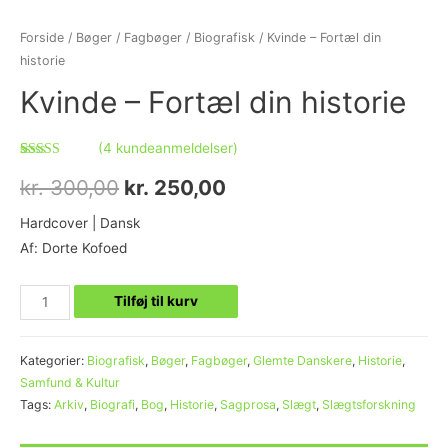
Forside
/
Bøger
/
Fagbøger
/
Biografisk
/ Kvinde – Fortæl din
historie
Kvinde – Fortæl din historie
(
4
kundeanmeldelser)
Bedømt som
4
5.00
ud af 5
kr.
300,00
kr.
250,00
baseret på
kundebedømmelser
Hardcover | Dansk
Af: Dorte Kofoed
Tilføj til kurv
Kategorier:
Biografisk
,
Bøger
,
Fagbøger
,
Glemte Danskere
,
Historie
,
Samfund & Kultur
Tags:
Arkiv
,
Biografi
,
Bog
,
Historie
,
Sagprosa
,
Slægt
,
Slægtsforskning