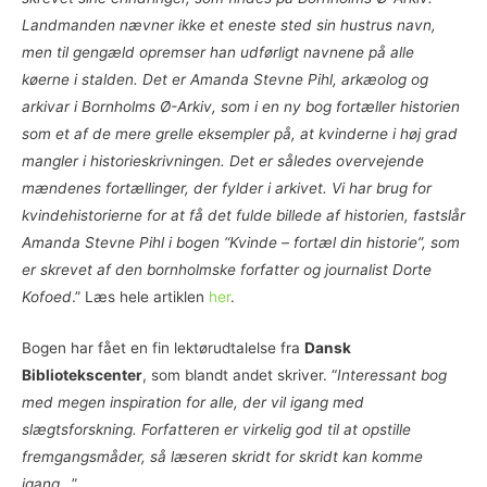
Landmanden nævner ikke et eneste sted sin hustrus navn,
men til gengæld opremser han udførligt navnene på alle
køerne i stalden. Det er Amanda Stevne Pihl, arkæolog og
arkivar i Bornholms Ø-Arkiv, som i en ny bog fortæller historien
som et af de mere grelle eksempler på, at kvinderne i høj grad
mangler i historieskrivningen. Det er således overvejende
mændenes fortællinger, der fylder i arkivet. Vi har brug for
kvindehistorierne for at få det fulde billede af historien, fastslår
Amanda Stevne Pihl i bogen “Kvinde – fortæl din historie”, som
er skrevet af den bornholmske forfatter og journalist Dorte
Kofoed
.”
Læs hele artiklen
her
.
Bogen har fået en fin lektørudtalelse fra
Dansk
Bibliotekscenter
, som blandt andet skriver. “
Interessant bog
med megen inspiration for alle, der vil igang med
slægtsforskning. Forfatteren er virkelig god til at opstille
fremgangsmåder, så læseren skridt for skridt kan komme
igang..
.”