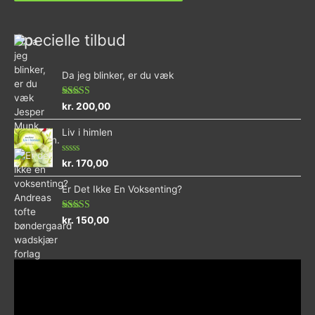
Specielle tilbud
Da jeg blinker, er du væk
Vurderet
kr.
200,00
4.73
ud af 5
Liv i himlen
Vurderet
kr.
170,00
0
ud
Er Det Ikke En Voksenting?
af
5
Vurderet
kr.
150,00
5.00
ud af 5