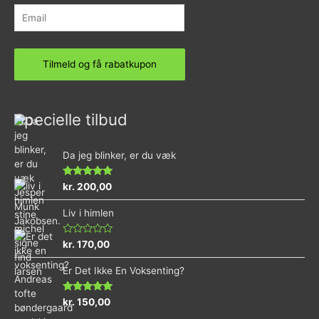
Specielle tilbud
Da jeg blinker, er du væk
Vurderet
kr.
200,00
4.73
ud af 5
Liv i himlen
Vurderet
kr.
170,00
0
ud
Er Det Ikke En Voksenting?
af
5
Vurderet
kr.
150,00
5.00
ud af 5