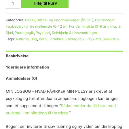
Tilføj til kurv
Kategorier:
Bøger
,
Børne- og ungdomsbøger (år 12+)
,
Børnebøger
,
Fagbøger
,
For de mellemste (6-12 år)
,
For de mindste (0-6 år)
,
Krop &
Sjæl
,
Pædagogik
,
Psykiatri
,
Selvhjælp & Livsvandringer
Tags:
Autisme
,
Bog
,
Børn
,
Forældre
,
Pædagogik
,
Psykiatri
,
Selvhjælp
Beskrivelse
Yderligere information
Anmeldelser (0)
MIN LOGBOG – HVAD PÅVIRKER MIN PULS? er skrevet af
psykolog og forfatter Juana Jeppesen. Logbogen kan bruges
som et supplement til bogen “
Sådan møder du dit barn med
autisme – en håndbog til forældre.
“
Bogen, der inviterer til sjov træning og ny viden om din krop og