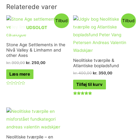
Relaterede varer
Tilbud
Tilbud
UDSOLGT
Stone Age Settlements in the
Nivå Valley & Limhamn and
other Axes
Neolitiske tværpile &
kr.
300,00
kr.
250,00
Atlantiske bopladsfund
kr.
400,00
kr.
350,00
Læs mere
Tilføj til kurv
Vurderet
0
ud
af
Vurderet
5
5.00
ud af 5
Neolitiske tværpile – en