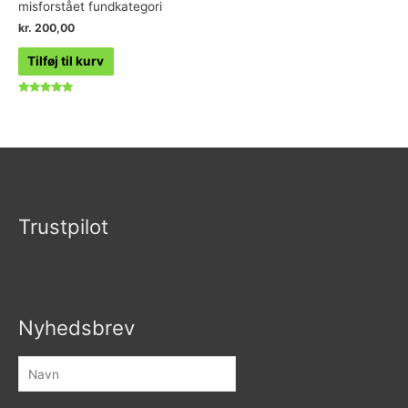
misforstået fundkategori
kr.
200,00
Tilføj til kurv
Vurderet
5.00
ud af 5
Trustpilot
Nyhedsbrev