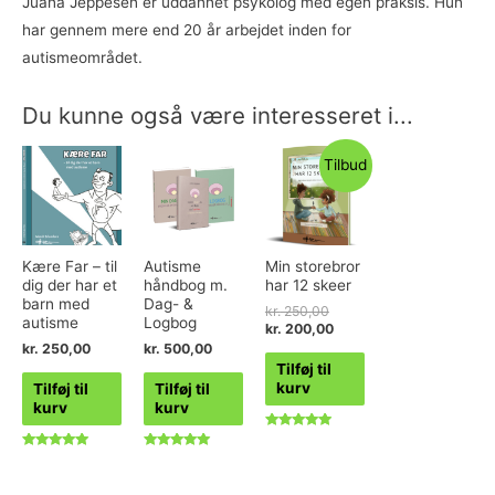
Juana Jeppesen er uddannet psykolog med egen praksis. Hun
har gennem mere end 20 år arbejdet inden for
autismeområdet.
Du kunne også være interesseret i...
Tilbud
Kære Far – til
Autisme
Min storebror
dig der har et
håndbog m.
har 12 skeer
barn med
Dag- &
kr.
250,00
autisme
Logbog
kr.
200,00
kr.
250,00
kr.
500,00
Tilføj til
kurv
Tilføj til
Tilføj til
kurv
kurv
Vurderet
5.00
Vurderet
Vurderet
ud af 5
5.00
5.00
ud af 5
ud af 5