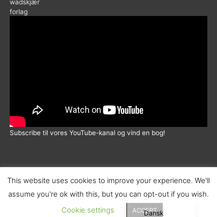
Subscribe til vores YouTube-kanal og vind en bog!
This website uses cookies to improve your experience. We'll
assume you're ok with this, but you can opt-out if you wish.
© 2026 |
Wadskjær Forlag
| info@wadskjaerforlag.dk |
English (UK)
Handelsbetingelser
|
Fortrolighedspolitik
|
Fragt
Cookie settings
ACCEPT
Dansk