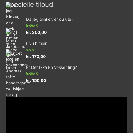
Specielle tilbud
Da jeg blinker, er du væk
Vurderet
kr.
200,00
4.73
ud af 5
Liv i himlen
Vurderet
kr.
170,00
0
ud
Er Det Ikke En Voksenting?
af
5
Vurderet
kr.
150,00
5.00
ud af 5