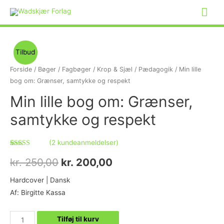
Tilbud
Forside
/
Bøger
/
Fagbøger
/
Krop & Sjæl
/
Pædagogik
/ Min lille
bog om: Grænser, samtykke og respekt
Min lille bog om: Grænser,
samtykke og respekt
(
2
kundeanmeldelser)
Bedømt som
2
5.00
ud af 5
kr.
250,00
kr.
200,00
baseret på
kundebedømmelser
Hardcover | Dansk
Af: Birgitte Kassa
Tilføj til kurv