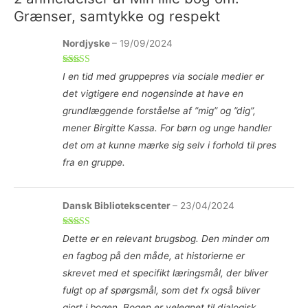
Grænser, samtykke og respekt
Nordjyske
–
19/09/2024
Vurderet
5
I en tid med gruppepres via sociale medier er
ud af 5
det vigtigere end nogensinde at have en
grundlæggende forståelse af ”mig” og ”dig”,
mener Birgitte Kassa. For børn og unge handler
det om at kunne mærke sig selv i forhold til pres
fra en gruppe.
Dansk Bibliotekscenter
–
23/04/2024
Vurderet
5
Dette er en relevant brugsbog. Den minder om
ud af 5
en fagbog på den måde, at historierne er
skrevet med et specifikt læringsmål, der bliver
fulgt op af spørgsmål, som det fx også bliver
gjort i bogen. Bogen er velegnet til dialogisk