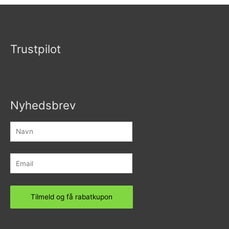
5
Trustpilot
Nyhedsbrev