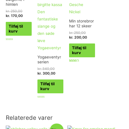
himlen
kr.
250,00
kr.
170,00
Min storebror
har 12 skeer
Tilføj til
kurv
kr.
250,00
kr.
200,00
Vurderet
Tilføj til
0
ud
kurv
af
Yogaeventyr
5
serien
Vurderet
kr.
340,00
5.00
ud af 5
kr.
300,00
Tilføj til
kurv
Vurderet
0
ud
af
5
Relaterede varer