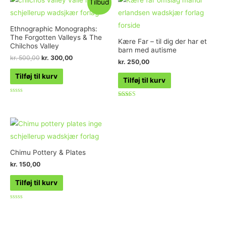
Tilbud
Ethnographic Monographs:
The Forgotten Valleys & The
Kære Far – til dig der har et
Chilchos Valley
barn med autisme
kr.
500,00
kr.
300,00
kr.
250,00
Tilføj til kurv
Tilføj til kurv
Vurderet
Vurderet
0
5.00
ud
ud af 5
af
5
Chimu Pottery & Plates
kr.
150,00
Tilføj til kurv
Vurderet
0
ud
af