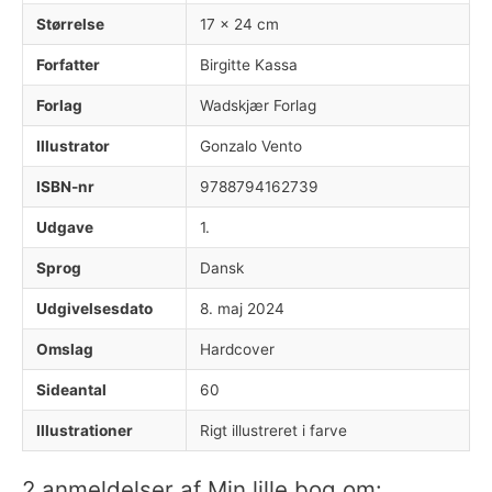
Størrelse
17 × 24 cm
Forfatter
Birgitte Kassa
Forlag
Wadskjær Forlag
Illustrator
Gonzalo Vento
ISBN-nr
9788794162739
Udgave
1.
Sprog
Dansk
Udgivelsesdato
8. maj 2024
Omslag
Hardcover
Sideantal
60
Illustrationer
Rigt illustreret i farve
2 anmeldelser af
Min lille bog om: