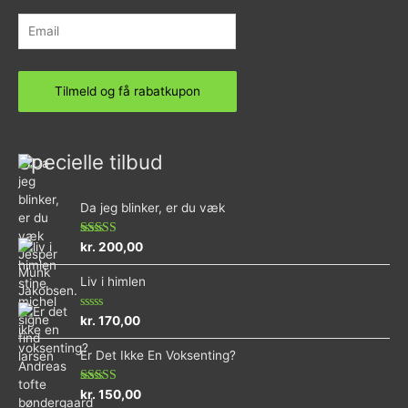
Specielle tilbud
Da jeg blinker, er du væk
Vurderet
kr.
200,00
4.73
ud af 5
Liv i himlen
Vurderet
kr.
170,00
0
ud
Er Det Ikke En Voksenting?
af
5
Vurderet
kr.
150,00
5.00
ud af 5