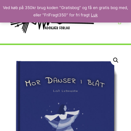
Ved køb på 350kr brug koden "Gratisbog" og få en gratis bog med,
eller "FriFragt350" for fri fragt
Luk