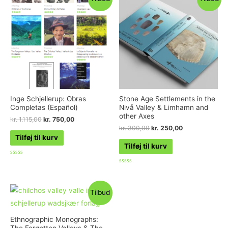
Inge Schjellerup: Obras
Stone Age Settlements in the
Completas (Español)
Nivå Valley & Limhamn and
other Axes
kr.
1.115,00
kr.
750,00
kr.
300,00
kr.
250,00
Tilføj til kurv
Tilføj til kurv
Vurderet
0
Vurderet
ud
0
af
ud
5
af
Tilbud
5
Ethnographic Monographs:
The Forgotten Valleys & The