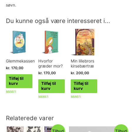
søvn.
Du kunne også være interesseret i...
Glemmekassen
Hvorfor
Min lillebrors
græder mor?
kirsebærtræ
kr.
170,00
kr.
170,00
kr.
200,00
Tilføj til
kurv
Tilføj til
Tilføj til
kurv
kurv
Vurderet
5.00
Vurderet
Vurderet
ud af 5
4.75
5.00
ud af 5
ud af 5
Relaterede varer
Tilbud
Tilbud