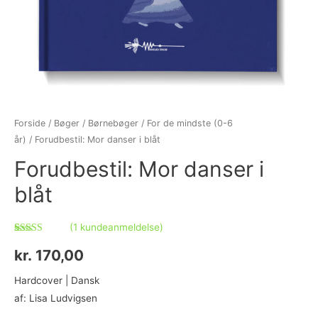
Forside
/
Bøger
/
Børnebøger
/
For de mindste (0-6
år)
/ Forudbestil: Mor danser i blåt
Forudbestil: Mor danser i
blåt
(
1
kundeanmeldelse)
Bedømt
1
som
4.00
kr.
170,00
ud af 5
baseret på
kundebedømmelse
Hardcover | Dansk
af: Lisa Ludvigsen