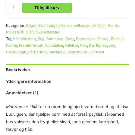
Tilføj til kurv
Kategorier:
Bøger
,
Børnebøger
,
For de mellemste (6-12 år)
,
For de
mindste (0-6 år)
,
Skønlitteratur
Tags:
Bevidsthed
,
Bog
,
Børnebog
,
Dans
,
Depression
,
Empati
,
Familie
,
Farver
,
Forældreskab
,
Forståelse
,
Følelser
,
Håb
,
Kærlighed
,
Leg
,
Pædagogik
,
Sårbarhed
,
Selvhjælp
,
Skønlitteratur
,
Trivsel
Beskrivelse
Yderligere information
Anmeldelser (1)
Mor danser i blåt
er en rørende og hjertevarm børnebog af Lisa
Ludvigsen, der hjælper børn med at forstå psykisk sårbarhed
hos voksne uden frygt eller skyld, men gennem kærlighed,
farver og håb.