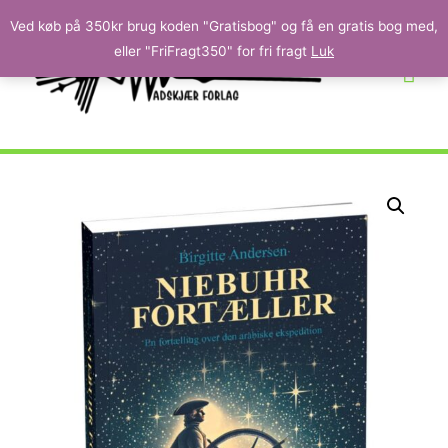
Ved køb på 350kr brug koden "Gratisbog" og få en gratis bog med,
eller "FriFragt350" for fri fragt
Luk