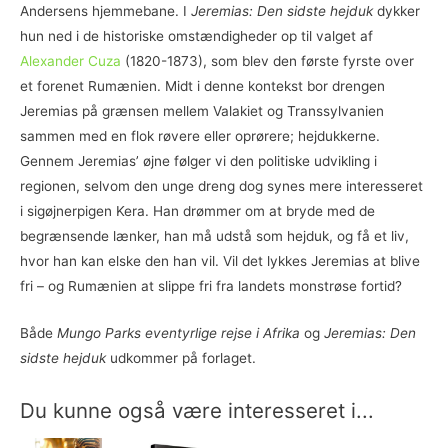
Andersens hjemmebane. I
Jeremias: Den sidste hejduk
dykker
hun ned i de historiske omstændigheder op til valget af
Alexander Cuza
(1820-1873), som blev den første fyrste over
et forenet Rumænien. Midt i denne kontekst bor drengen
Jeremias på grænsen mellem Valakiet og Transsylvanien
sammen med en flok røvere eller oprørere; hejdukkerne.
Gennem Jeremias’ øjne følger vi den politiske udvikling i
regionen, selvom den unge dreng dog synes mere interesseret
i sigøjnerpigen Kera. Han drømmer om at bryde med de
begrænsende lænker, han må udstå som hejduk, og få et liv,
hvor han kan elske den han vil. Vil det lykkes Jeremias at blive
fri – og Rumænien at slippe fri fra landets monstrøse fortid?
Både
Mungo Parks eventyrlige rejse i Afrika
og
Jeremias: Den
sidste hejduk
udkommer på forlaget.
Du kunne også være interesseret i...