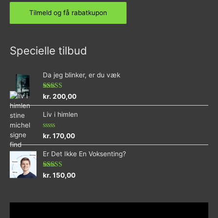
Specielle tilbud
Da jeg blinker, er du væk
Vurderet
kr.
200,00
4.73
ud af 5
Liv i himlen
Vurderet
kr.
170,00
0
ud
Er Det Ikke En Voksenting?
af
5
Vurderet
kr.
150,00
5.00
ud af 5