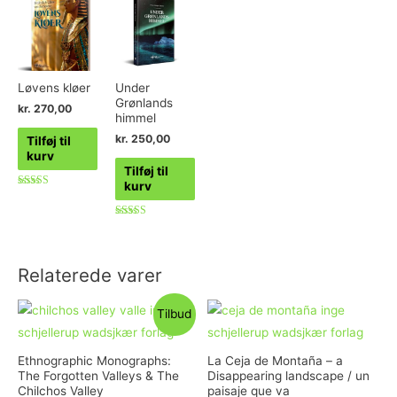
Løvens kløer
Under
Grønlands
kr.
270,00
himmel
kr.
250,00
Tilføj til
kurv
Tilføj til
kurv
Vurderet
5.00
ud af 5
Vurderet
3.91
ud af 5
Relaterede varer
Tilbud
Ethnographic Monographs:
La Ceja de Montaña – a
The Forgotten Valleys & The
Disappearing landscape / un
Chilchos Valley
paisaje que va