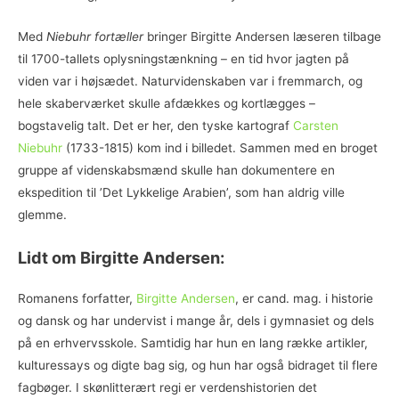
Med
Niebuhr fortæller
bringer Birgitte Andersen læseren tilbage
til 1700-tallets oplysningstænkning – en tid hvor jagten på
viden var i højsædet. Naturvidenskaben var i fremmarch, og
hele skaberværket skulle afdækkes og kortlægges –
bogstavelig talt. Det er her, den tyske kartograf
Carsten
Niebuhr
(1733-1815) kom ind i billedet. Sammen med en broget
gruppe af videnskabsmænd skulle han dokumentere en
ekspedition til ’Det Lykkelige Arabien’, som han aldrig ville
glemme.
Lidt om Birgitte Andersen:
Romanens forfatter,
Birgitte Andersen
, er cand. mag. i historie
og dansk og har undervist i mange år, dels i gymnasiet og dels
på en erhvervsskole. Samtidig har hun en lang række artikler,
kulturessays og digte bag sig, og hun har også bidraget til flere
fagbøger. I skønlitterært regi er verdenshistorien det