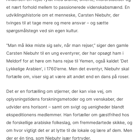
et nært forhold mellem to passionerede videnskabsmænd. En
udviklingshistorie om et menneske, Carsten Niebuhr, der
tvinges til at tage mere og mere ansvar – og sætte
spørgsmålstegn ved sin egen kultur.
”Man må ikke miste sig selv, når man rejser,” siger den gamle
Carsten Niebuhr til en ung eventyrer, der har opsøgt ham i
Meldorf for at høre om hans rejse til Yemen, også kaldet ’Det
Lykkelige Arabien’, i 1760’erne. Men det eventyr, Niebuhr skal
fortælle om, viser sig at være alt andet end en dans på roser.
Det er en fortælling om stjerner, der kan vise vej, om
oplysningstidens forskningsmetoder og om venskaber, der
udvider ens horisont – samt om svigt og uenigheder blandt
ekspeditionens medlemmer. Han fortæller om gæstfrihed hos
de forskellige arabiske folkeslag, om fremmedartede skikke, og
om hvor vigtigt det er at lytte til de lokale og lære af dem. Men
der er én ting, som Niebuhr især fortryder.