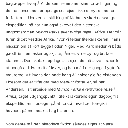
bagtæppe, hvorpå Andersen fremmaner sine fortællinger, og i
denne henseende er opdagelsesrejsen ikke et nyt emne for
forfatteren. Udover sin skildring af Niebuhrs skæbnesvangre
ekspedition, så har hun også skrevet den historiske
ungdomsroman
Mungo Parks eventyrlige rejse i Afrika
. Her går
turen til det vestlige Afrika, hvor vi følger titelkarakteren i hans
mission om at kortlægge floden Niger. Med Park møder vi både
gæstfrie mennesker og skjulte, ånder, vilde dyr og brutale
stammer. Den skotske opdagelsesrejsende må sove i træer for
at undgå at blive ædt af løver, og han må flere gange flygte fra
maurerne. Alt imens den onde kong Ali holder øje fra distancen.
Ligesom det er tilfældet med
Niebuhr fortæller
, så har
Andersen, i sit arbejde med
Mungo Parks eventyrlige rejse i
Afrika,
taget udgangspunkt i titelkarakterens egen dagbog fra
ekspeditionen i forsøget på at forstå, hvad der foregik i
hovedet på mennesket bag historien.
Som genre må den historiske fiktion således siges at være