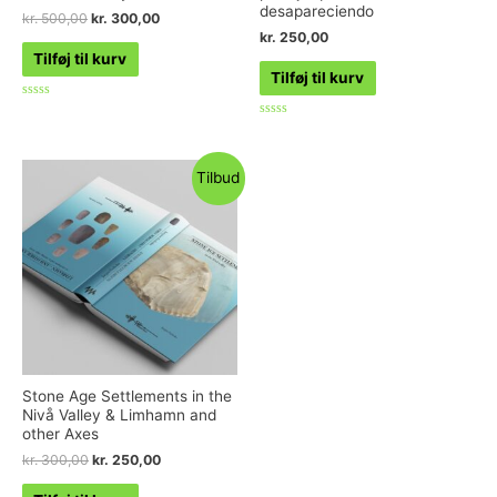
desapareciendo
kr.
500,00
kr.
300,00
kr.
250,00
Tilføj til kurv
Tilføj til kurv
Vurderet
0
Vurderet
ud
0
af
ud
5
af
Tilbud
5
Stone Age Settlements in the
Nivå Valley & Limhamn and
other Axes
kr.
300,00
kr.
250,00