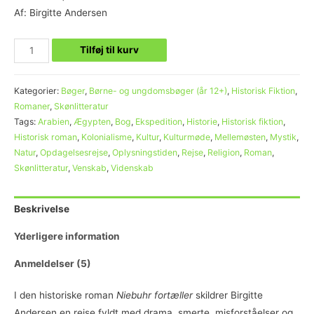
Af: Birgitte Andersen
Tilføj til kurv
Kategorier:
Bøger
,
Børne- og ungdomsbøger (år 12+)
,
Historisk Fiktion
,
Romaner
,
Skønlitteratur
Tags:
Arabien
,
Ægypten
,
Bog
,
Ekspedition
,
Historie
,
Historisk fiktion
,
Historisk roman
,
Kolonialisme
,
Kultur
,
Kulturmøde
,
Mellemøsten
,
Mystik
,
Natur
,
Opdagelsesrejse
,
Oplysningstiden
,
Rejse
,
Religion
,
Roman
,
Skønlitteratur
,
Venskab
,
Videnskab
Beskrivelse
Yderligere information
Anmeldelser (5)
I den historiske roman
Niebuhr fortæller
skildrer Birgitte
Andersen en rejse fyldt med drama, smerte, misforståelser og