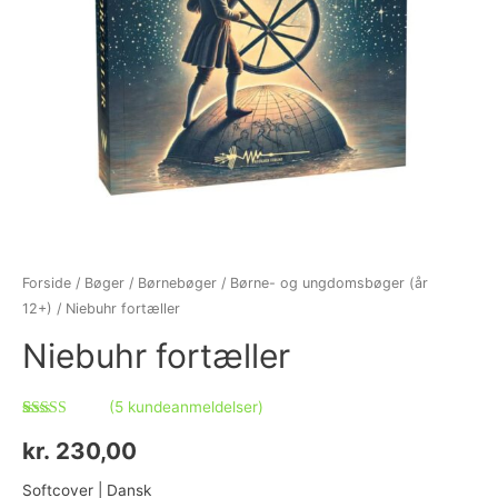
Forside
/
Bøger
/
Børnebøger
/
Børne- og ungdomsbøger (år
12+)
/ Niebuhr fortæller
Niebuhr fortæller
(
5
kundeanmeldelser)
Bedømt
5
som
4.60
kr.
230,00
ud af 5
baseret på
kundebedømmelser
Softcover | Dansk