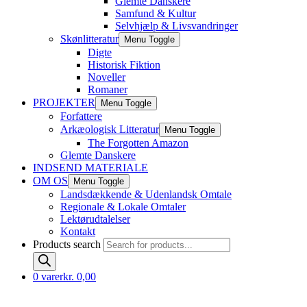
Glemte Danskere
Samfund & Kultur
Selvhjælp & Livsvandringer
Skønlitteratur
Menu Toggle
Digte
Historisk Fiktion
Noveller
Romaner
PROJEKTER
Menu Toggle
Forfattere
Arkæologisk Litteratur
Menu Toggle
The Forgotten Amazon
Glemte Danskere
INDSEND MATERIALE
OM OS
Menu Toggle
Landsdækkende & Udenlandsk Omtale
Regionale & Lokale Omtaler
Lektørudtalelser
Kontakt
Products search
0 varer
kr. 0,00