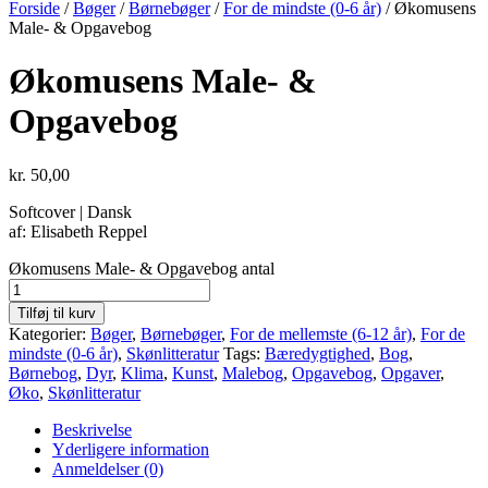
Forside
/
Bøger
/
Børnebøger
/
For de mindste (0-6 år)
/ Økomusens
Male- & Opgavebog
Økomusens Male- &
Opgavebog
kr.
50,00
Softcover | Dansk
af: Elisabeth Reppel
Økomusens Male- & Opgavebog antal
Tilføj til kurv
Kategorier:
Bøger
,
Børnebøger
,
For de mellemste (6-12 år)
,
For de
mindste (0-6 år)
,
Skønlitteratur
Tags:
Bæredygtighed
,
Bog
,
Børnebog
,
Dyr
,
Klima
,
Kunst
,
Malebog
,
Opgavebog
,
Opgaver
,
Øko
,
Skønlitteratur
Beskrivelse
Yderligere information
Anmeldelser (0)