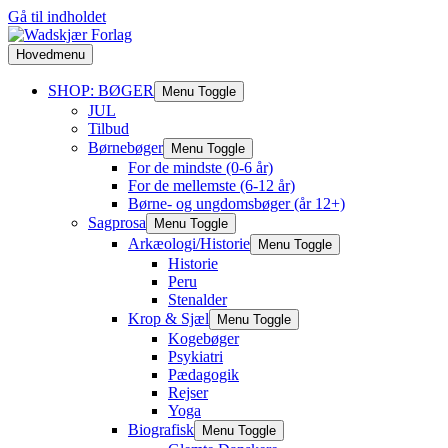
Gå til indholdet
Hovedmenu
SHOP: BØGER
Menu Toggle
JUL
Tilbud
Børnebøger
Menu Toggle
For de mindste (0-6 år)
For de mellemste (6-12 år)
Børne- og ungdomsbøger (år 12+)
Sagprosa
Menu Toggle
Arkæologi/Historie
Menu Toggle
Historie
Peru
Stenalder
Krop & Sjæl
Menu Toggle
Kogebøger
Psykiatri
Pædagogik
Rejser
Yoga
Biografisk
Menu Toggle