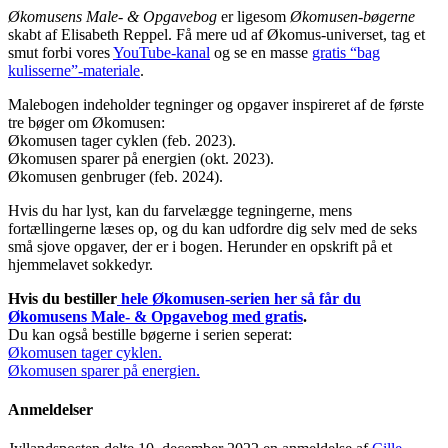
Økomusens Male- & Opgavebog
er ligesom
Økomusen-bøgerne
skabt af Elisabeth Reppel. Få mere ud af Økomus-universet, tag et
smut forbi vores
YouTube-kanal
og se en masse
gratis “bag
kulisserne”-materiale
.
Malebogen indeholder tegninger og opgaver inspireret af de første
tre bøger om Økomusen:
Økomusen tager cyklen (feb. 2023).
Økomusen sparer på energien (okt. 2023).
Økomusen genbruger (feb. 2024).
Hvis du har lyst, kan du farvelægge tegningerne, mens
fortællingerne læses op, og du kan udfordre dig selv med de seks
små sjove opgaver, der er i bogen. Herunder en opskrift på et
hjemmelavet sokkedyr.
Hvis du bestiller
hele Økomusen-serien her så får du
Økomusens Male- & Opgavebog med gratis
.
Du kan også bestille bøgerne i serien seperat:
Økomusen tager cyklen.
Økomusen sparer på energien.
Anmeldelser