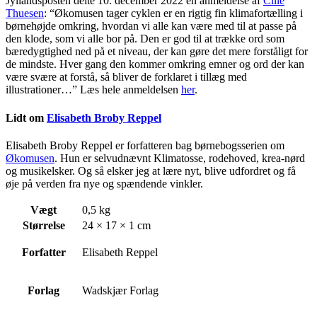
Jyllandsposten delte 10. december 2022 en anmeldelse af
Cille
Thuesen
: “Økomusen tager cyklen er en rigtig fin klimafortælling i
børnehøjde omkring, hvordan vi alle kan være med til at passe på
den klode, som vi alle bor på. Den er god til at trække ord som
bæredygtighed ned på et niveau, der kan gøre det mere forståligt for
de mindste. Hver gang den kommer omkring emner og ord der kan
være svære at forstå, så bliver de forklaret i tillæg med
illustrationer…” Læs hele anmeldelsen
her
.
Lidt om
Elisabeth Broby Reppel
Elisabeth Broby Reppel er forfatteren bag børnebogsserien om
Økomusen
. Hun er selvudnævnt Klimatosse, rodehoved, krea-nørd
og musikelsker. Og så elsker jeg at lære nyt, blive udfordret og få
øje på verden fra nye og spændende vinkler.
Vægt
0,5 kg
Størrelse
24 × 17 × 1 cm
Forfatter
Elisabeth Reppel
Forlag
Wadskjær Forlag