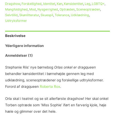
Dragshow
,
Forskellighed
,
Identitet
,
Køn
,
Kønsidentitet
,
Leg
,
LGBTQ+
,
Mangfoldighed
,
Mod
,
Nysgerrighed
,
Optræden
,
Sceneoptræden
,
Selvtillid
,
Skønlitteratur
,
Skuespil
,
Tolerance
,
Udklædning
,
Udtryksformer
Beskrivelse
Yderligere information
Anmeldelser (1)
Stephanie Riis’ nye børnebog
Orlas onkel er dragqueen
behandler kønsidentitet i børnehøjde gennem leg med
udklædning, sceneoptrædener og forskellige udtryksformer.
Forord af dragqueen
Roberta Rox
.
Orla skal i teatret og se sit allerførste dragshow! Her skal onkel
Torben optræde som ’Miss Sophie’ iført en farverig kjole, høje
hæle og glimmer over det hele.