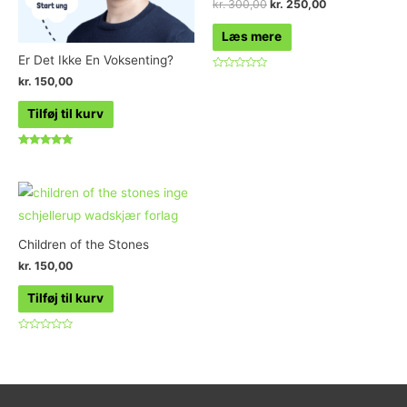
kr.
300,00
kr.
250,00
Læs mere
Er Det Ikke En Voksenting?
Vurderet
kr.
150,00
0
ud
af
Tilføj til kurv
5
Vurderet
5.00
ud af 5
Children of the Stones
kr.
150,00
Tilføj til kurv
Vurderet
0
ud
af
5