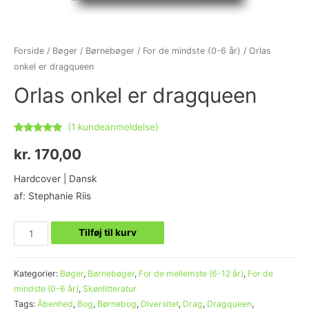
Forside
/
Bøger
/
Børnebøger
/
For de mindste (0-6 år)
/ Orlas
onkel er dragqueen
Orlas onkel er dragqueen
(
1
kundeanmeldelse)
Bedømt
1
som
5.00
kr.
170,00
ud af 5
baseret på
kundebedømmelse
Hardcover | Dansk
af: Stephanie Riis
Tilføj til kurv
Kategorier:
Bøger
,
Børnebøger
,
For de mellemste (6-12 år)
,
For de
mindste (0-6 år)
,
Skønlitteratur
Tags:
Åbenhed
,
Bog
,
Børnebog
,
Diversitet
,
Drag
,
Dragqueen
,