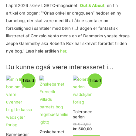
I april 2026 skrev LGBTQ-magasinet,
Out & About
, en fin
artikel om bogen: ”“Orlas onkel er dragqueen” hedder en ny
børnebog, der skal være med til at åbne samtaler om
forskellighed i samtaler med børn (…) Bogen er fantastisk
illustreret af Gonzalo Vento mens en af Danmarks yngste drags
Jeppe Gammelby aka Roberta Rox har skrevet forordet til den
nye bog.”
Læs hele artiklen
her
.
Du kunne også være interesseret i...
Tilbud
Tilbud
Tolerance-
serien
kr.
670,00
kr.
500,00
Ønskebarnet
Børnebøger