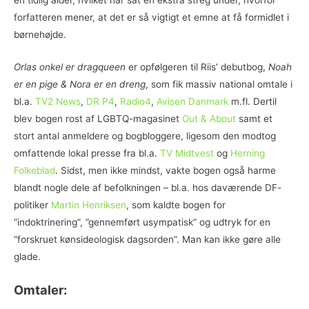
en tidlig alder, hvilket har sat en ekstra streg under, hvorfor
forfatteren mener, at det er så vigtigt et emne at få formidlet i
børnehøjde.
Orlas onkel er dragqueen
er opfølgeren til Riis’ debutbog,
Noah
er en pige & Nora er en dreng
, som fik massiv national omtale i
bl.a.
TV2 News
,
DR P4
,
Radio4
,
Avisen Danmark
m.fl. Dertil
blev bogen rost af LGBTQ-magasinet
Out & About
samt et
stort antal anmeldere og bogbloggere, ligesom den modtog
omfattende lokal presse fra bl.a.
TV Midtvest
og
Herning
Folkeblad
. Sidst, men ikke mindst, vakte bogen også harme
blandt nogle dele af befolkningen – bl.a. hos daværende DF-
politiker
Martin Henriksen
, som kaldte bogen for
”indoktrinering”, ”gennemført usympatisk” og udtryk for en
”forskruet kønsideologisk dagsorden”. Man kan ikke gøre alle
glade.
Omtaler: