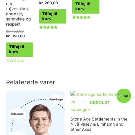
kr.
200,00
om
Tilføj til
(u)venskab,
kurv
Tilføj til
grænser,
kurv
samtykke og
Vurderet
respekt
4.82
ud af 5
kr.
450,00
Vurderet
kr.
350,00
5.00
ud af 5
Tilføj til
kurv
Vurderet
0
ud
af
5
Relaterede varer
Tilbud
UDSOLGT
Stone Age Settlements in the
Nivå Valley & Limhamn and
other Axes