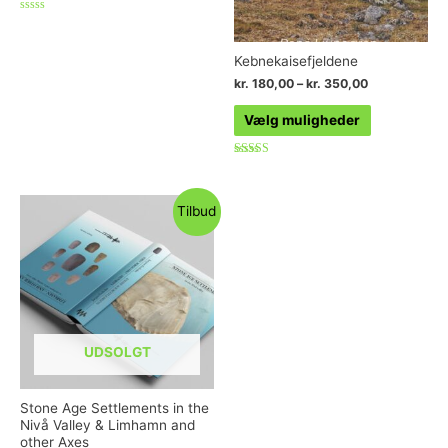
Vurderet
0
ud
af
Kebnekaisefjeldene
5
kr.
180,00
–
kr.
350,00
Vælg muligheder
Vurderet
5.00
ud af 5
Tilbud
UDSOLGT
Stone Age Settlements in the
Nivå Valley & Limhamn and
other Axes