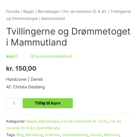
Forside
/
Bøger
/
Børnebøger
/
For de mindste (0-6 år)
/ Tvillingerne
og Drømmetoget i Mammutland
Tvillingerne og Drømmetoget
i Mammutland
(
8
kundeanmeldelser)
Bedømt som
8
4.88
ud af 5
kr.
150,00
baseret på
kundebedømmelser
Hardcover | Dansk
Af: Christa Desberg
Tilføj til kurv
Kategorier:
Bøger
,
Børnebøger
,
For de mellemste (6-12 år)
,
For de
mindste (0-6 år)
,
Skønlitteratur
Tags:
Bog
,
Børnebog
,
Drømme
,
Godnatlæsning
,
Humor
,
Mammut
,