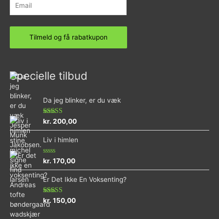
Specielle tilbud
Da jeg blinker, er du væk
Vurderet
kr.
200,00
4.73
ud af 5
Liv i himlen
Vurderet
kr.
170,00
0
ud
Er Det Ikke En Voksenting?
af
5
Vurderet
kr.
150,00
5.00
ud af 5