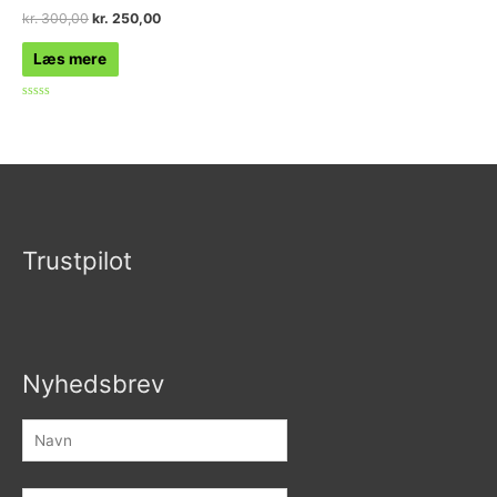
kr.
300,00
kr.
250,00
Læs mere
Vurderet
0
ud
af
5
Trustpilot
Nyhedsbrev