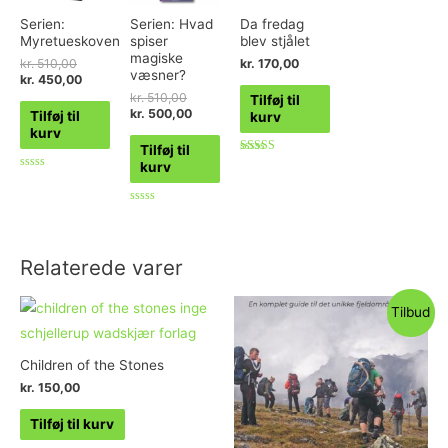
Serien:
Serien: Hvad
Da fredag
Myretueskoven
spiser
blev stjålet
magiske
kr.
510,00
kr.
170,00
væsner?
kr.
450,00
kr.
510,00
Tilføj til
kr.
500,00
Tilføj til
kurv
kurv
Tilføj til
Vurderet
kurv
5.00
Vurderet
ud af 5
0
ud
af
Vurderet
5
0
ud
af
5
Relaterede varer
Tilbud
Children of the Stones
kr.
150,00
Tilføj til kurv