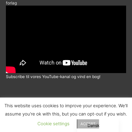
Subscribe til vores YouTube-kanal og vind en bog!
This website uses cookies to improve your experience. We'll
assume you're ok with this, but you can opt-out if you wish.
© 2026 |
Wadskjær Forlag
| info@wadskjaerforlag.dk |
English (UK)
Handelsbetingelser
|
Fortrolighedspolitik
|
Fragt
Cookie settings
ACCEPT
Dansk