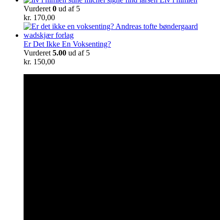
Vurderet
0
ud af 5
kr.
170,00
Er Det Ikke En Voksenting?
Vurderet
5.00
ud af 5
kr.
150,00