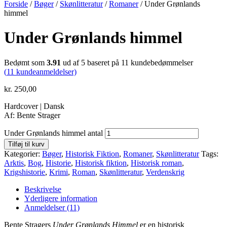
Forside
/
Bøger
/
Skønlitteratur
/
Romaner
/ Under Grønlands
himmel
Under Grønlands himmel
Bedømt som
3.91
ud af 5 baseret på
11
kundebedømmelser
(
11
kundeanmeldelser)
kr.
250,00
Hardcover | Dansk
Af: Bente Strager
Under Grønlands himmel antal
Tilføj til kurv
Kategorier:
Bøger
,
Historisk Fiktion
,
Romaner
,
Skønlitteratur
Tags:
Arktis
,
Bog
,
Historie
,
Historisk fiktion
,
Historisk roman
,
Krigshistorie
,
Krimi
,
Roman
,
Skønlitteratur
,
Verdenskrig
Beskrivelse
Yderligere information
Anmeldelser (11)
Bente Stragers
U
nder Grønlands Himmel
er en historisk