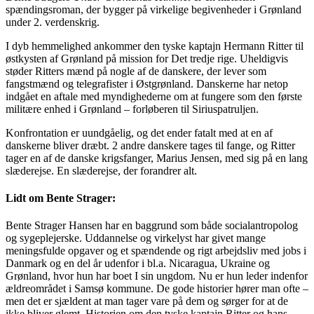
spændingsroman, der
bygger på virkelige begivenheder i Grønland
under 2. verdenskrig.
I dyb hemmelighed ankommer den tyske kaptajn Hermann Ritter til
østkysten af Grønland på
mission for Det tredje rige. Uheldigvis
støder Ritters mænd på nogle af de danskere, der lever som
fangstmænd og telegrafister i Østgrønland. Danskerne har netop
indgået en aftale med
myndighederne om at fungere som den første
militære enhed i Grønland – forløberen til
Siriuspatruljen.
Konfrontation er uundgåelig, og det ender fatalt med at en af
danskerne bliver dræbt. 2 andre
danskere tages til fange, og Ritter
tager en af de danske krigsfanger, Marius Jensen, med sig på en
lang
slæderejse. En slæderejse, der forandrer alt.
Lidt om Bente Strager:
Bente Strager Hansen har en baggrund som både socialantropolog
og sygeplejerske. Uddannelse og
virkelyst har givet mange
meningsfulde opgaver og et spændende og rigt arbejdsliv med jobs i
Danmark og en del år udenfor i bl.a. Nicaragua, Ukraine og
Grønland, hvor hun har boet I sin
ungdom. Nu er hun leder indenfor
ældreområdet i Samsø kommune. De gode historier hører man
ofte –
men det er sjældent at man tager vare på dem og sørger for at de
ikke bliver glemt. Historien
om den tyske kaptajn Ritter og hans