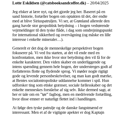
Lotte Eskildsen (@catsbooksandcoffee.dk)
–
20/04/2025
Jeg elsker at lære nyt, og det gjorde jeg her. Baseret på en
sand historie, fortæller bogen om optakten til det, der endte
med at blive Siriuspatruljen. Vi ser, at Grønland allerede den
gang havde stor geopolitisk betydning – i bogen vedrørende
vejrmeldinger til den tyske flåde, i dag som omdrejningspunkt
for international sikkerhed og overvågning (og måske en lille
interesse i enkelte mineraler…).
Generelt er det dog de menneskelige perspektiver bogen
fokuserer på. Vi ved fra starten, at det vil ende med en
konfrontation, men ikke hvor stor betydning den vil få for de
enkelte karakterer. Den viden skaber en underliggende og
intens spænding gennem hele bogen, der understreges godt af
forfatterens flotte og flydende sprog. Vi møder nogle rigtigt
gode og levende personbeskrivelser, og man kan godt mærke,
at Bentes socialontropoliske uddannelse kommer i spil. Hun
udforsker ting som etiske grænser, sociale fællesskaber og det
enkelte menneskes forståelse af sig selv. Ikke dermed sagt, at
her er tale om en ”tør” fagbog, men en medrivende fortælling,
hvor disse emner er naturligt flettet ind i handlingen.
At følge den tyske patrulje og de danske fangstmænd er
interessant. Men et af de vigtigste apekter er dog Kaptajn