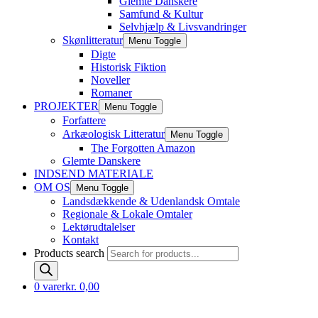
Glemte Danskere
Samfund & Kultur
Selvhjælp & Livsvandringer
Skønlitteratur
Menu Toggle
Digte
Historisk Fiktion
Noveller
Romaner
PROJEKTER
Menu Toggle
Forfattere
Arkæologisk Litteratur
Menu Toggle
The Forgotten Amazon
Glemte Danskere
INDSEND MATERIALE
OM OS
Menu Toggle
Landsdækkende & Udenlandsk Omtale
Regionale & Lokale Omtaler
Lektørudtalelser
Kontakt
Products search
0 varer
kr. 0,00