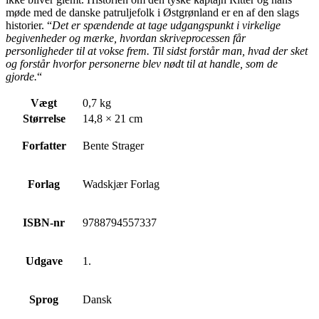
møde med de danske patruljefolk i Østgrønland er en af den
slags
historier. “
Det er spændende at tage udgangspunkt i virkelige
begivenheder og mærke,
hvordan skriveprocessen får
personligheder til at vokse frem. Til sidst forstår man, hvad der sket
og
forstår hvorfor personerne blev nødt til at handle, som de
gjorde.
“
Vægt
0,7 kg
Størrelse
14,8 × 21 cm
Forfatter
Bente Strager
Forlag
Wadskjær Forlag
ISBN-nr
9788794557337
Udgave
1.
Sprog
Dansk