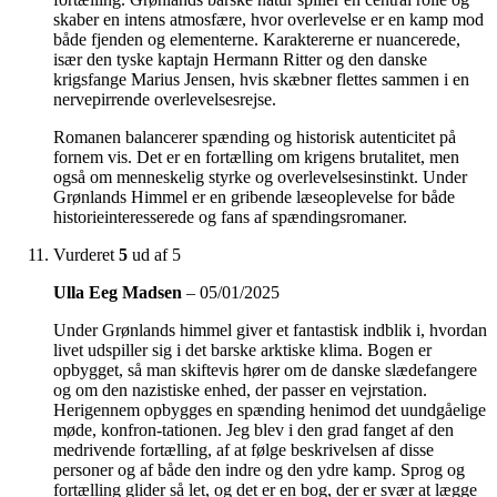
skaber en intens atmosfære, hvor overlevelse er en kamp mod
både fjenden og elementerne. Karaktererne er nuancerede,
især den tyske kaptajn Hermann Ritter og den danske
krigsfange Marius Jensen, hvis skæbner flettes sammen i en
nervepirrende overlevelsesrejse.
Romanen balancerer spænding og historisk autenticitet på
fornem vis. Det er en fortælling om krigens brutalitet, men
også om menneskelig styrke og overlevelsesinstinkt. Under
Grønlands Himmel er en gribende læseoplevelse for både
historieinteresserede og fans af spændingsromaner.
Vurderet
5
ud af 5
Ulla Eeg Madsen
–
05/01/2025
Under Grønlands himmel giver et fantastisk indblik i, hvordan
livet udspiller sig i det barske arktiske klima. Bogen er
opbygget, så man skiftevis hører om de danske slædefangere
og om den nazistiske enhed, der passer en vejrstation.
Herigennem opbygges en spænding henimod det uundgåelige
møde, konfron-tationen. Jeg blev i den grad fanget af den
medrivende fortælling, af at følge beskrivelsen af disse
personer og af både den indre og den ydre kamp. Sprog og
fortælling glider så let, og det er en bog, der er svær at lægge