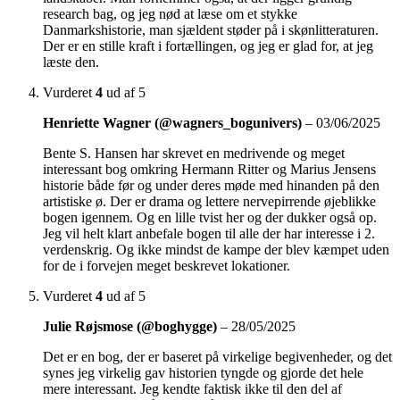
research bag, og jeg nød at læse om et stykke
Danmarkshistorie, man sjældent støder på i skønlitteraturen.
Der er en stille kraft i fortællingen, og jeg er glad for, at jeg
læste den.
Vurderet
4
ud af 5
Henriette Wagner (@wagners_bogunivers)
–
03/06/2025
Bente S. Hansen har skrevet en medrivende og meget
interessant bog omkring Hermann Ritter og Marius Jensens
historie både før og under deres møde med hinanden på den
artistiske ø. Der er drama og lettere nervepirrende øjeblikke
bogen igennem. Og en lille tvist her og der dukker også op.
Jeg vil helt klart anbefale bogen til alle der har interesse i 2.
verdenskrig. Og ikke mindst de kampe der blev kæmpet uden
for de i forvejen meget beskrevet lokationer.
Vurderet
4
ud af 5
Julie Røjsmose (@boghygge)
–
28/05/2025
Det er en bog, der er baseret på virkelige begivenheder, og det
synes jeg virkelig gav historien tyngde og gjorde det hele
mere interessant. Jeg kendte faktisk ikke til den del af