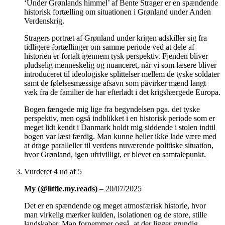
‘Under Grønlands himmel’ af Bente Strager er en spændende
historisk fortælling om situationen i Grønland under Anden
Verdenskrig.
Stragers portræt af Grønland under krigen adskiller sig fra
tidligere fortællinger om samme periode ved at dele af
historien er fortalt igennem tysk perspektiv. Fjenden bliver
pludselig menneskelig og nuanceret, når vi som læsere bliver
introduceret til ideologiske splittelser mellem de tyske soldater
samt de følelsesmæssige afsavn som påvirker mænd langt
væk fra de familier de har efterladt i det krigshærgede Europa.
Bogen fængede mig lige fra begyndelsen pga. det tyske
perspektiv, men også indblikket i en historisk periode som er
meget lidt kendt i Danmark holdt mig siddende i stolen indtil
bogen var læst færdig. Man kunne heller ikke lade være med
at drage paralleller til verdens nuværende politiske situation,
hvor Grønland, igen ufrivilligt, er blevet en samtalepunkt.
Vurderet
4
ud af 5
My (@little.my.reads)
–
20/07/2025
Det er en spændende og meget atmosfærisk historie, hvor
man virkelig mærker kulden, isolationen og de store, stille
landskaber. Man fornemmer også, at der ligger grundig