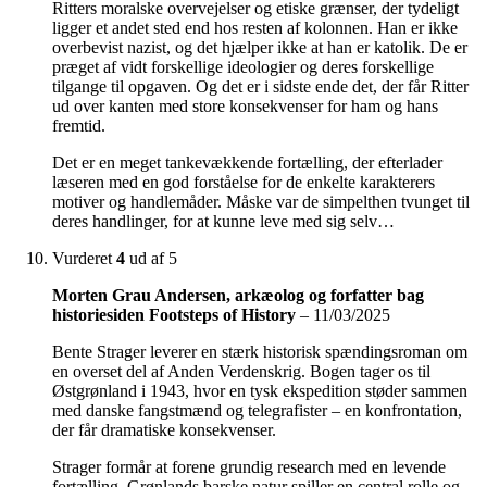
Ritters moralske overvejelser og etiske grænser, der tydeligt
ligger et andet sted end hos resten af kolonnen. Han er ikke
overbevist nazist, og det hjælper ikke at han er katolik. De er
præget af vidt forskellige ideologier og deres forskellige
tilgange til opgaven. Og det er i sidste ende det, der får Ritter
ud over kanten med store konsekvenser for ham og hans
fremtid.
Det er en meget tankevækkende fortælling, der efterlader
læseren med en god forståelse for de enkelte karakterers
motiver og handlemåder. Måske var de simpelthen tvunget til
deres handlinger, for at kunne leve med sig selv…
Vurderet
4
ud af 5
Morten Grau Andersen, arkæolog og forfatter bag
historiesiden Footsteps of History
–
11/03/2025
Bente Strager leverer en stærk historisk spændingsroman om
en overset del af Anden Verdenskrig. Bogen tager os til
Østgrønland i 1943, hvor en tysk ekspedition støder sammen
med danske fangstmænd og telegrafister – en konfrontation,
der får dramatiske konsekvenser.
Strager formår at forene grundig research med en levende
fortælling. Grønlands barske natur spiller en central rolle og