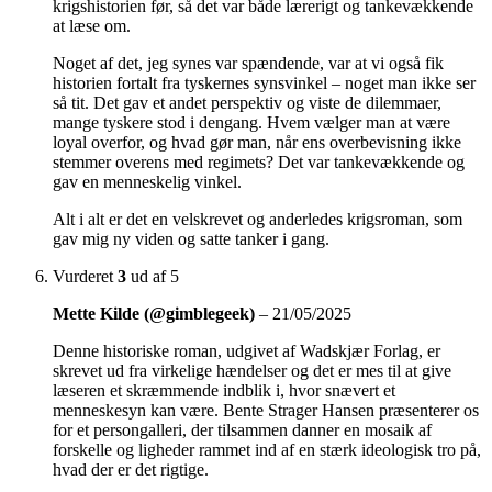
krigshistorien før, så det var både lærerigt og tankevækkende
at læse om.
Noget af det, jeg synes var spændende, var at vi også fik
historien fortalt fra tyskernes synsvinkel – noget man ikke ser
så tit. Det gav et andet perspektiv og viste de dilemmaer,
mange tyskere stod i dengang. Hvem vælger man at være
loyal overfor, og hvad gør man, når ens overbevisning ikke
stemmer overens med regimets? Det var tankevækkende og
gav en menneskelig vinkel.
Alt i alt er det en velskrevet og anderledes krigsroman, som
gav mig ny viden og satte tanker i gang.
Vurderet
3
ud af 5
Mette Kilde (@gimblegeek)
–
21/05/2025
Denne historiske roman, udgivet af Wadskjær Forlag, er
skrevet ud fra virkelige hændelser og det er mes til at give
læseren et skræmmende indblik i, hvor snævert et
menneskesyn kan være. Bente Strager Hansen præsenterer os
for et persongalleri, der tilsammen danner en mosaik af
forskelle og ligheder rammet ind af en stærk ideologisk tro på,
hvad der er det rigtige.