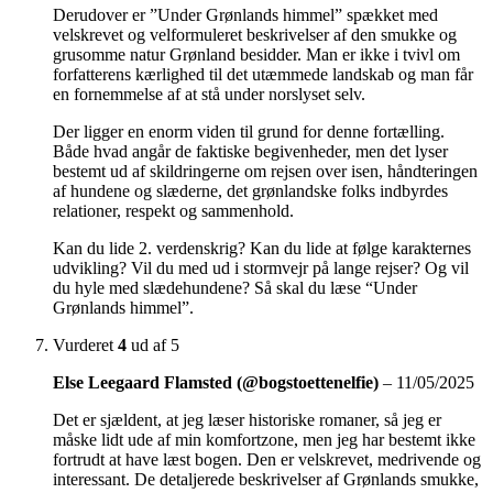
Derudover er ”Under Grønlands himmel” spækket med
velskrevet og velformuleret beskrivelser af den smukke og
grusomme natur Grønland besidder. Man er ikke i tvivl om
forfatterens kærlighed til det utæmmede landskab og man får
en fornemmelse af at stå under norslyset selv.
Der ligger en enorm viden til grund for denne fortælling.
Både hvad angår de faktiske begivenheder, men det lyser
bestemt ud af skildringerne om rejsen over isen, håndteringen
af hundene og slæderne, det grønlandske folks indbyrdes
relationer, respekt og sammenhold.
Kan du lide 2. verdenskrig? Kan du lide at følge karakternes
udvikling? Vil du med ud i stormvejr på lange rejser? Og vil
du hyle med slædehundene? Så skal du læse “Under
Grønlands himmel”.
Vurderet
4
ud af 5
Else Leegaard Flamsted (@bogstoettenelfie)
–
11/05/2025
Det er sjældent, at jeg læser historiske romaner, så jeg er
måske lidt ude af min komfortzone, men jeg har bestemt ikke
fortrudt at have læst bogen. Den er velskrevet, medrivende og
interessant. De detaljerede beskrivelser af Grønlands smukke,