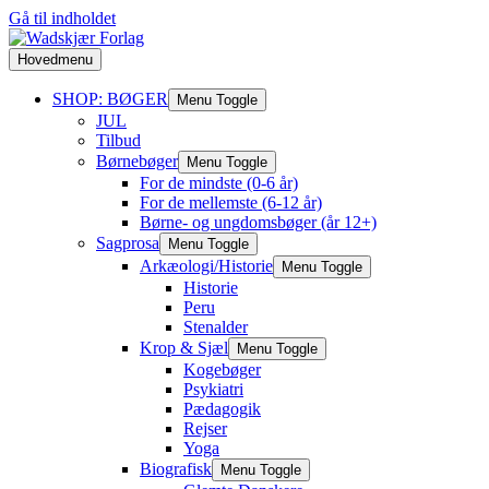
Gå til indholdet
Hovedmenu
SHOP: BØGER
Menu Toggle
JUL
Tilbud
Børnebøger
Menu Toggle
For de mindste (0-6 år)
For de mellemste (6-12 år)
Børne- og ungdomsbøger (år 12+)
Sagprosa
Menu Toggle
Arkæologi/Historie
Menu Toggle
Historie
Peru
Stenalder
Krop & Sjæl
Menu Toggle
Kogebøger
Psykiatri
Pædagogik
Rejser
Yoga
Biografisk
Menu Toggle