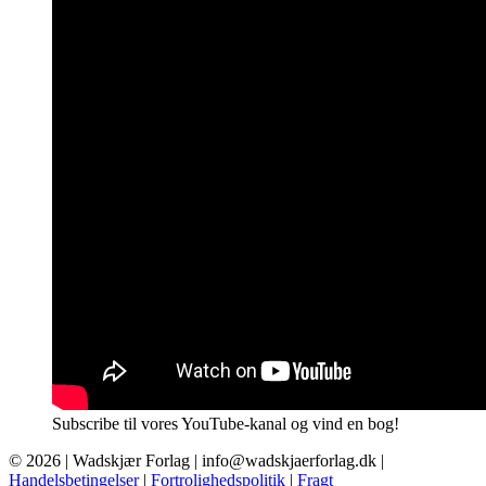
Subscribe til vores YouTube-kanal og vind en bog!
© 2026 |
Wadskjær Forlag
| info@wadskjaerforlag.dk |
Handelsbetingelser
|
Fortrolighedspolitik
|
Fragt