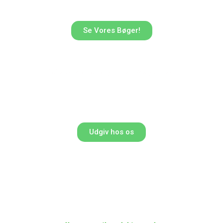
Se Vores Bøger!
“Når historien er god, er alting bedre”
Udgiv hos os