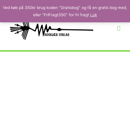
Ved køb på 350kr brug koden "Gratisbog" og få en gratis bog med,
eller "FriFragt350" for fri fragt
Luk
Wadskjær Forlag
Børnebøger | Romaner | Fagbøger |
Noveller | Digte