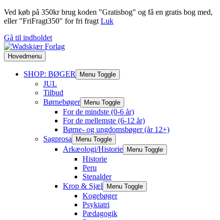
Ved køb på 350kr brug koden "Gratisbog" og få en gratis bog med,
eller "FriFragt350" for fri fragt
Luk
Gå til indholdet
Hovedmenu
SHOP: BØGER
Menu Toggle
JUL
Tilbud
Børnebøger
Menu Toggle
For de mindste (0-6 år)
For de mellemste (6-12 år)
Børne- og ungdomsbøger (år 12+)
Sagprosa
Menu Toggle
Arkæologi/Historie
Menu Toggle
Historie
Peru
Stenalder
Krop & Sjæl
Menu Toggle
Kogebøger
Psykiatri
Pædagogik