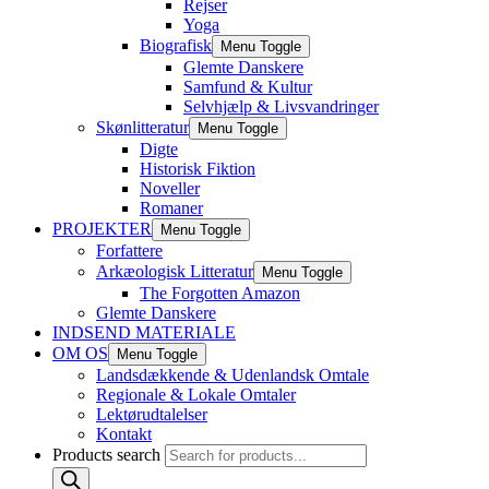
Rejser
Yoga
Biografisk
Menu Toggle
Glemte Danskere
Samfund & Kultur
Selvhjælp & Livsvandringer
Skønlitteratur
Menu Toggle
Digte
Historisk Fiktion
Noveller
Romaner
PROJEKTER
Menu Toggle
Forfattere
Arkæologisk Litteratur
Menu Toggle
The Forgotten Amazon
Glemte Danskere
INDSEND MATERIALE
OM OS
Menu Toggle
Landsdækkende & Udenlandsk Omtale
Regionale & Lokale Omtaler
Lektørudtalelser
Kontakt
Products search