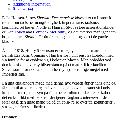
Additional information
Reviews (4)
Palle Hansen-Skovs
Shaolin: Den engelske kineser
er en historisk
roman om racisme, mangfoldighed, imperialisme, taoisme,
kærlighed og hævn. Nogle af Hansen-Skovs store inspirationskilder
er
Ken Follett
and
Cormack McCarthy
, og det mærker man igennem
bogen – med
Shaolin
får du drama og spænding som i de gamle
klassikere.
Året er 1818. Henry Stevenson er en højagtet handelsmand hos
British East Asia Company. Han har for nylig rejst fra London med
sin familie for at etablere sig i kolonien Macao. Men opholdet ved
den kinesiske havneby bliver starten på et mareridt for familien
Stevenson – for ikke alle i familien sympatiserer lige meget med
Imperiets sag.
En ung englænders møde med denne nye verden åbner hans øjne og
får ham til at stille spørgsmål ved sin egen opvækst samt sit lands
imperialisme og dets syn på fremmede kulturer. Ikke alene skaber
det en konflikt med faderen, der tjener Englands interesser – det
fører også den unge mand ud på en episk rejse over tre kontinenter i
sin søgen efter sandheden.
Omtaler