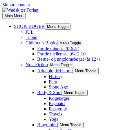
Skip to content
Main Menu
SHOP: BØGER
Menu Toggle
JUL
Tilbud
Children's Books
Menu Toggle
For de mindste (0-6 år)
For de mellemste (6-12 år)
Børne- og ungdomsbøger (år 12+)
Non-Fiction
Menu Toggle
Arkæologi/Historie
Menu Toggle
History
Peru
Stone Age
Body & Soul
Menu Toggle
Kogebøger
Psykiatri
Pedagogy
Travels
Yoga
Biographic
Menu Toggle