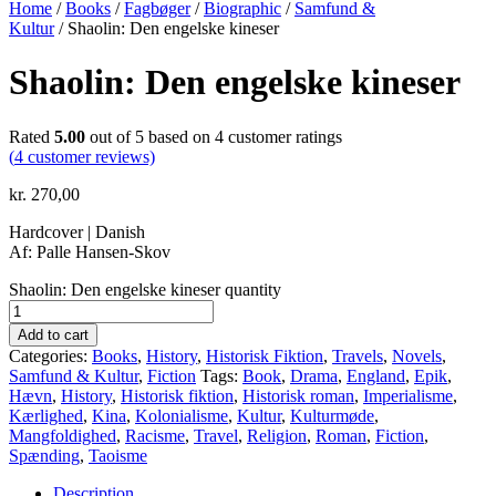
Home
/
Books
/
Fagbøger
/
Biographic
/
Samfund &
Kultur
/ Shaolin: Den engelske kineser
Shaolin: Den engelske kineser
Rated
5.00
out of 5 based on
4
customer ratings
(
4
customer reviews)
kr.
270,00
Hardcover | Danish
Af: Palle Hansen-Skov
Shaolin: Den engelske kineser quantity
Add to cart
Categories:
Books
,
History
,
Historisk Fiktion
,
Travels
,
Novels
,
Samfund & Kultur
,
Fiction
Tags:
Book
,
Drama
,
England
,
Epik
,
Hævn
,
History
,
Historisk fiktion
,
Historisk roman
,
Imperialisme
,
Kærlighed
,
Kina
,
Kolonialisme
,
Kultur
,
Kulturmøde
,
Mangfoldighed
,
Racisme
,
Travel
,
Religion
,
Roman
,
Fiction
,
Spænding
,
Taoisme
Description