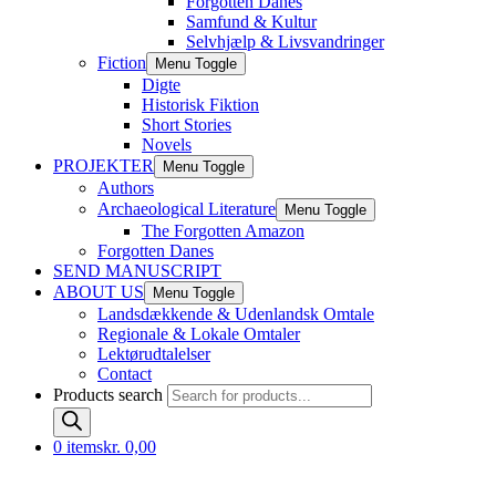
Forgotten Danes
Samfund & Kultur
Selvhjælp & Livsvandringer
Fiction
Menu Toggle
Digte
Historisk Fiktion
Short Stories
Novels
PROJEKTER
Menu Toggle
Authors
Archaeological Literature
Menu Toggle
The Forgotten Amazon
Forgotten Danes
SEND MANUSCRIPT
ABOUT US
Menu Toggle
Landsdækkende & Udenlandsk Omtale
Regionale & Lokale Omtaler
Lektørudtalelser
Contact
Products search
0 items
kr. 0,00