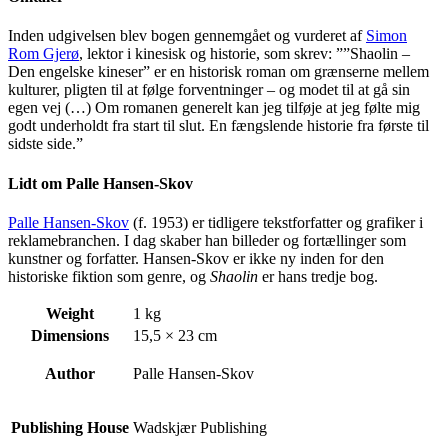
Inden udgivelsen blev bogen gennemgået og vurderet af
Simon
Rom Gjerø
, lektor i kinesisk og historie, som skrev: ””Shaolin –
Den engelske kineser” er en historisk roman om grænserne mellem
kulturer, pligten til at følge forventninger – og modet til at gå sin
egen vej (…) Om romanen generelt kan jeg tilføje at jeg følte mig
godt underholdt fra start til slut. En fængslende historie fra første til
sidste side.”
Lidt om Palle Hansen-Skov
Palle Hansen-Skov
(f. 1953) er tidligere tekstforfatter og grafiker i
reklamebranchen. I dag skaber han billeder og fortællinger som
kunstner og forfatter. Hansen-Skov er ikke ny inden for den
historiske fiktion som genre, og
Shaolin
er hans tredje bog.
Weight
1 kg
Dimensions
15,5 × 23 cm
Author
Palle Hansen-Skov
Publishing House
Wadskjær Publishing