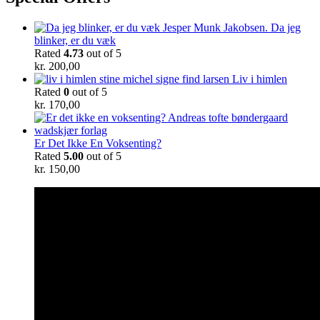
Da jeg
blinker, er du væk
Rated
4.73
out of 5
kr.
200,00
Liv i himlen
Rated
0
out of 5
kr.
170,00
Er Det Ikke En Voksenting?
Rated
5.00
out of 5
kr.
150,00