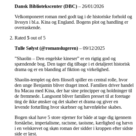
Dansk Bibliotekscenter (DBC)
–
26/01/2026
Velkomponeret roman med godt tag i de historiske forhold og
livssyn i bl.a. Kina og England. Bogens plot og handling er
overraskende.
Rated
5
out of 5
Tulle Sølyst (@romanslugeren)
–
09/12/2025
”Shaolin – Den engelske kineser” er en rigtig god og
spændende bog. Den tager dig tilbage i et detaljeret historisk
drama og er en blanding af fiktion og virkelighed.
Shaolin-templet og dets filosofi spiller en central rolle, hvor
den unge Benjamin bliver draget imod. Familien driver handel
fra Macau med Kina, der har sine principper og holdninger til
de fremmede. Langsomt bliver familien presset til at foretage
ting de ikke ønsker og det skaber et drama og giver en
levende fortælling hvor skæbner og hævnfølelse skabes.
Bogen skal have 5 store stjerner for både at tage dig igennem
forståelse, imperialisme, racisme, taoisme, kærlighed og hævn
i en velskrevet og skøn roman der sidder i kroppen efter sidste
side er læst.