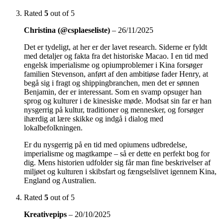
Rated
5
out of 5
Christina (@csplaeseliste)
–
26/11/2025
Det er tydeligt, at her er der lavet research. Siderne er fyldt
med detaljer og fakta fra det historiske Macao. I en tid med
engelsk imperialisme og opiumproblemer i Kina forsøger
familien Stevenson, anført af den ambitiøse fader Henry, at
begå sig i fragt og shippingbranchen, men det er sønnen
Benjamin, der er interessant. Som en svamp opsuger han
sprog og kulturer i de kinesiske møde. Modsat sin far er han
nysgerrig på kultur, traditioner og mennesker, og forsøger
ihærdig at lære skikke og indgå i dialog med
lokalbefolkningen.
Er du nysgerrig på en tid med opiumens udbredelse,
imperialisme og magtkampe – så er dette en perfekt bog for
dig. Mens historien udfolder sig får man fine beskrivelser af
miljøet og kulturen i skibsfart og fængselslivet igennem Kina,
England og Australien.
Rated
5
out of 5
Kreativepips
–
20/10/2025