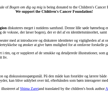
ale of
Bogen om dig og mig
is being donated to the Children's Cancer 
We support the Children's Cancer Foundation!
igion
diskuteres meget i nutidens samfund. Denne lille søde børnebog er d
g de voksne, der læser bogen), der er del af en identitetsminoritet, samt
euter med at introducere og diskutere identiteter og vigtigheden af ​​at
ertrykkelse og ønsker at give børn mulighed for at omfavne forskelle p
et i rim, og er suppleret af de smukke og detaljerede illustrationer, som
t liv.
on og diskussionsspørgsmål. På den måde kan forældre og lærere både ø
lbyder, kan blive uddybet over tid, efterhånden som børn interagerer me
llustreret af
Shima Zarei
and translated by the children's book author
A