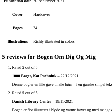
Publication date
30. september 2021
Cover
Hardcover
Pages
34
Illustrations
Richly illustrated in colors
5 reviews for
Bogen Om Dig Og Mig
Rated
5
out of 5
1000 Bøger, Kat Pachniuk
–
22/12/2021
Denne bog er en lille gave til alle børn – i en ganske simpel te
Rated
5
out of 5
Danish Library Center
–
19/11/2021
Bogen er flot illustreret i bløde og varme farver og med mange det