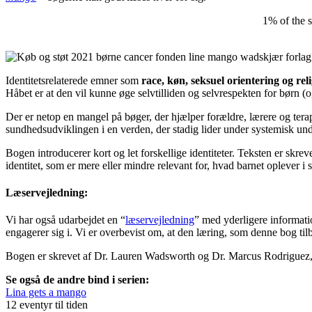
1% of the s
Identitetsrelaterede emner som
race, køn, seksuel orientering og rel
Håbet er at den vil kunne øge selvtilliden og selvrespekten for børn (o
Der er netop en mangel på bøger, der hjælper forældre, lærere og terap
sundhedsudviklingen i en verden, der stadig lider under systemisk und
Bogen introducerer kort og let forskellige identiteter. Teksten er skrev
identitet, som er mere eller mindre relevant for, hvad barnet oplever i si
Læservejledning:
Vi har også udarbejdet en “
læservejledning
” med yderligere informati
engagerer sig i. Vi er overbevist om, at den læring, som denne bog ti
Bogen er skrevet af Dr. Lauren Wadsworth og Dr. Marcus Rodriguez, i
Se også de andre bind i serien:
Lina gets a mango
12 eventyr til tiden