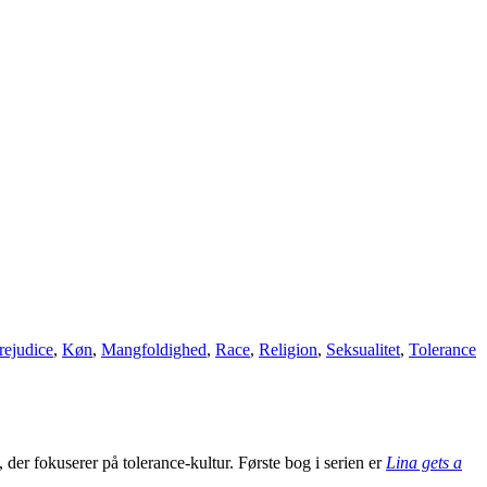
rejudice
,
Køn
,
Mangfoldighed
,
Race
,
Religion
,
Seksualitet
,
Tolerance
 der fokuserer på tolerance-kultur. Første bog i serien er
Lina gets a