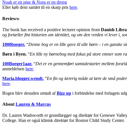
Noah er en pige & Nora er en dreng
Eller køb dem samlet til en skarp pris
here
.
Reviews:
The book has received a positive lecturer opinion from
Danish Libra
og fortæller fint historien om identitet, og om den verden vi lever i, 
1000boeger.
“
Denne bog er en lille gave til alle børn – i en ganske 
Børn i Byen.
“
En lille ny børnebog med fokus på store emner som rac
100Boeger1aar.
“
Det er en gennemført samtalestarter mellem forældre
anmeldelsen
here
.
Maria.blogger.wendt.
“
En fin og lærerig måde at lære de små pode
here
.
Bogen blev desuden omtalt af
Bizz up
i forbindelse med forlagets udg
About
Lauren & Marcus
Dr. Lauren Wadsworth er grundlægger og direktør for Genesee Valley
College. Han er også klinisk direktør for Boston Child Study Center.