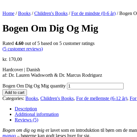
Home
/
Books
/
Children's Books
/
For de mindste (0-6 år)
/ Bogen 
Bogen Om Dig Og Mig
Rated
4.60
out of 5 based on
5
customer ratings
(
5
customer reviews)
kr.
170,00
Hardcover | Danish
af: Dr. Lauren Wadsworth & Dr. Marcus Rodriguez
Bogen Om Dig Og Mig quantity
Add to cart
Categories:
Books
,
Children's Books
,
For de mellemste (6-12 år)
,
For
Description
Additional information
Reviews (5)
Bogen om dig og mig
er lavet som en introduktion til børn om de mange
mango
– bøgerne kan godt læses hver for sig.