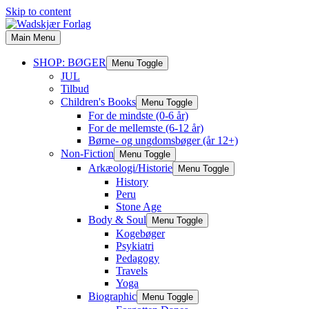
Skip to content
Main Menu
SHOP: BØGER
Menu Toggle
JUL
Tilbud
Children's Books
Menu Toggle
For de mindste (0-6 år)
For de mellemste (6-12 år)
Børne- og ungdomsbøger (år 12+)
Non-Fiction
Menu Toggle
Arkæologi/Historie
Menu Toggle
History
Peru
Stone Age
Body & Soul
Menu Toggle
Kogebøger
Psykiatri
Pedagogy
Travels
Yoga
Biographic
Menu Toggle