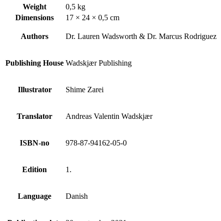
Weight
0,5 kg
Dimensions
17 × 24 × 0,5 cm
Authors
Dr. Lauren Wadsworth & Dr. Marcus Rodriguez
Publishing House
Wadskjær Publishing
Illustrator
Shime Zarei
Translator
Andreas Valentin Wadskjær
ISBN-no
978-87-94162-05-0
Edition
1.
Language
Danish