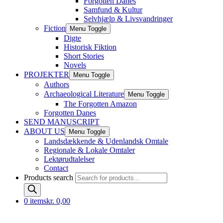
Forgotten Danes
Samfund & Kultur
Selvhjælp & Livsvandringer
Fiction
Menu Toggle
Digte
Historisk Fiktion
Short Stories
Novels
PROJEKTER
Menu Toggle
Authors
Archaeological Literature
Menu Toggle
The Forgotten Amazon
Forgotten Danes
SEND MANUSCRIPT
ABOUT US
Menu Toggle
Landsdækkende & Udenlandsk Omtale
Regionale & Lokale Omtaler
Lektørudtalelser
Contact
Products search
0 items
kr. 0,00