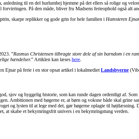
 anledning til en del hurlumhej hjemme på det ellers så rolige og velo
 forvirringen. På den måde, bliver fru Madsens ferieophold også alt and
ptrin, skarpe replikker og gode grin for hele familien i
Hamsteren Ejnar
2023. ”
Rasmus Christensen tilbragte store dele af sin barndom i en r
kelige hændelser.
” Artiklen kan læses
here
.
jnar på ferie i en stor opsat artikel i lokalmediet
Landsbyerne
(Vib
 god, sjov og hyggelig historie, som kan runde dagen ordentligt af. 
ingen. Ambitionen med bøgerne er, at børn og voksne både skal grine sa
get og lysten til at lege med det, gør bøgerne oplagte til højtlæsning. 
t, at skabe et bekymringsfrit univers i en bekymringstung verden.