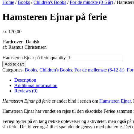
Home
/
Books
/
Children's Books
/
For de mindste (0-6 år)
/ Hamstere
Hamsteren Ejnar på ferie
kr.
170,00
Hardcover | Danish
af: Rasmus Christensen
Hamsteren Ejnar på ferie quantity
Add to cart
Categories:
Books
,
Children's Books
,
For de mellemste (6-12 år)
,
For
Description
Additional information
Reviews (0)
Hamsteren
Ejnar på ferie
er andet bind i serien om
Hamsteren Ejnar
.
Hamsteren Ejnar har vundet en rejse til den eksotiske Ferieø sammen me
Ferieø byder på en lang række oplevelser og aktiviteter, men også på 
sin ferie. Det bliver også til et spændende gensyn med piraterne. Det 