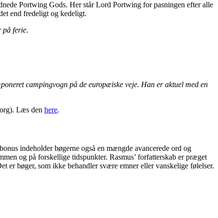
rdnede Portwing Gods. Her står Lord Portwing for pasningen efter alle
et end fredeligt og kedeligt.
 på ferie
.
amponeret campingvogn på de europæiske veje. Han er aktuel med en
org). Læs den
here
.
Som bonus indeholder bøgerne også en mængde avancerede ord og
mmen og på forskellige tidspunkter. Rasmus’ forfatterskab er præget
Det er bøger, som ikke behandler svære emner eller vanskelige følelser.