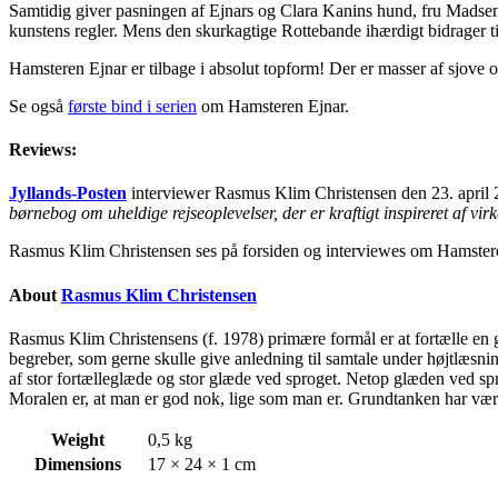
Samtidig giver pasningen af Ejnars og Clara Kanins hund, fru Madsen,
kunstens regler. Mens den skurkagtige Rottebande ihærdigt bidrager til
Hamsteren Ejnar er tilbage i absolut topform! Der er masser af sjove o
Se også
første bind i serien
om Hamsteren Ejnar.
Reviews:
Jyllands-Posten
interviewer Rasmus Klim Christensen den 23. april 
børnebog om uheldige rejseoplevelser, der er kraftigt inspireret af vir
Rasmus Klim Christensen ses på forsiden og interviewes om Hamsteren E
About
Rasmus Klim Christensen
Rasmus Klim Christensens (f. 1978) primære formål er at fortælle en
begreber, som gerne skulle give anledning til samtale under højtlæsn
af stor fortælleglæde og stor glæde ved sproget. Netop glæden ved spro
Moralen er, at man er god nok, lige som man er. Grundtanken har være
Weight
0,5 kg
Dimensions
17 × 24 × 1 cm