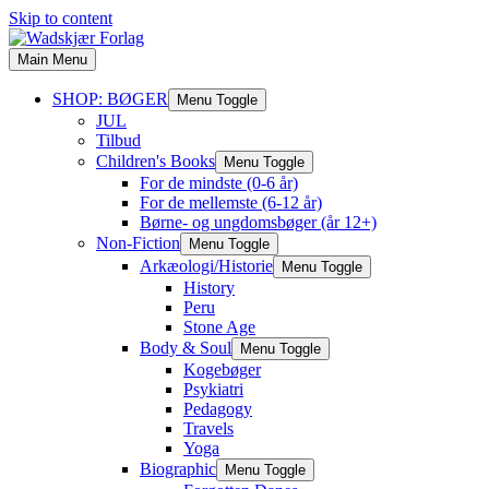
Skip to content
Main Menu
SHOP: BØGER
Menu Toggle
JUL
Tilbud
Children's Books
Menu Toggle
For de mindste (0-6 år)
For de mellemste (6-12 år)
Børne- og ungdomsbøger (år 12+)
Non-Fiction
Menu Toggle
Arkæologi/Historie
Menu Toggle
History
Peru
Stone Age
Body & Soul
Menu Toggle
Kogebøger
Psykiatri
Pedagogy
Travels
Yoga
Biographic
Menu Toggle