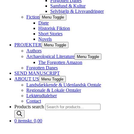
Forgotten Danes
Samfund & Kultur
Selvhjælp & Livsvandringer
Fiction
Menu Toggle
Digte
Historisk Fiktion
Short Stories
Novels
PROJEKTER
Menu Toggle
Authors
Archaeological Literature
Menu Toggle
The Forgotten Amazon
Forgotten Danes
SEND MANUSCRIPT
ABOUT US
Menu Toggle
Landsdækkende & Udenlandsk Omtale
Regionale & Lokale Omtaler
Lektørudtalelser
Contact
Products search
0 items
kr. 0,00