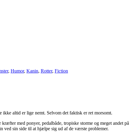
ster
,
Humor
,
Kanin
,
Rotter
,
Fiction
 ikke altid er lige nemt. Selvom det faktisk er ret morsomt.
er kræfter med ponyer, pedalbåde, tropiske storme og meget andet på
 ved sin side til at hjælpe sig ud af de værste problemer.