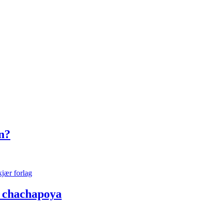
n?
os chachapoya