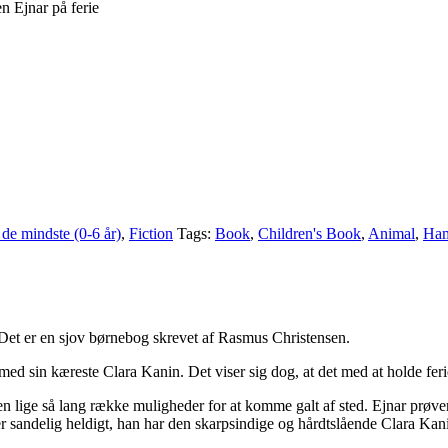
n Ejnar på ferie
 de mindste (0-6 år)
,
Fiction
Tags:
Book
,
Children's Book
,
Animal
,
Ham
 Det er en sjov børnebog skrevet af Rasmus Christensen.
d sin kæreste Clara Kanin. Det viser sig dog, at det med at holde ferie
en lige så lang række muligheder for at komme galt af sted. Ejnar prøv
er sandelig heldigt, han har den skarpsindige og hårdtslående Clara Kanin