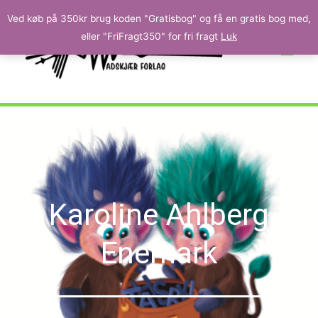
Ved køb på 350kr brug koden "Gratisbog" og få en gratis bog med,
eller "FriFragt350" for fri fragt
Luk
Karoline Ahlberg
Enemark