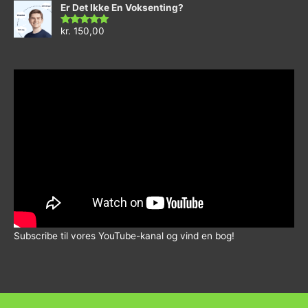
ud
Er Det Ikke En Voksenting?
af
5
kr.
150,00
Vurderet
5.00
ud af 5
Subscribe til vores YouTube-kanal og vind en bog!