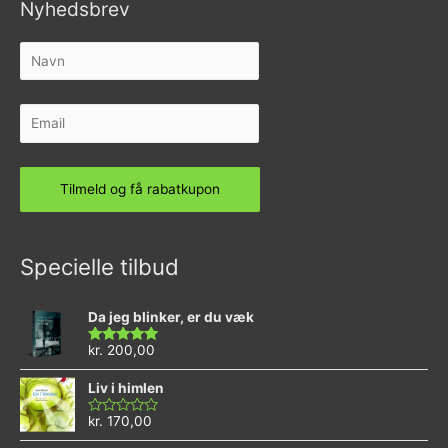
Nyhedsbrev
Specielle tilbud
Da jeg blinker, er du væk
kr.
200,00
Vurderet
4.73
ud af 5
Liv i himlen
kr.
170,00
Vurderet
0