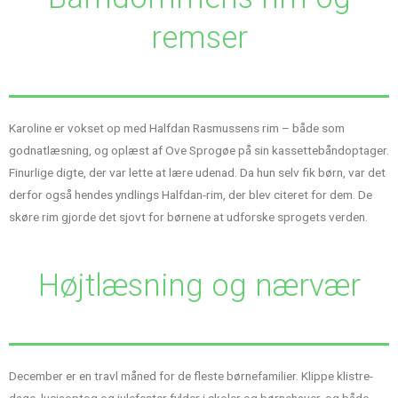
remser
Karoline er vokset op med Halfdan Rasmussens rim – både som
godnatlæsning, og oplæst af Ove Sprogøe på sin kassettebåndoptager.
Finurlige digte, der var lette at lære udenad. Da hun selv fik børn, var det
derfor også hendes yndlings Halfdan-rim, der blev citeret for dem. De
skøre rim gjorde det sjovt for børnene at udforske sprogets verden.
Højtlæsning og nærvær
December er en travl måned for de fleste børnefamilier. Klippe klistre-
dage, luciaoptog og julefester fylder i skoler og børnehaver, og både