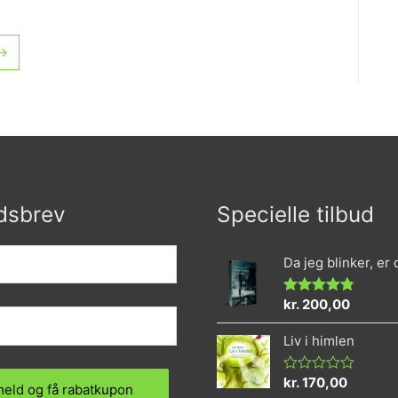
→
dsbrev
Specielle tilbud
Da jeg blinker, er
kr.
200,00
Vurderet
4.73
ud af 5
Liv i himlen
kr.
170,00
Vurderet
0