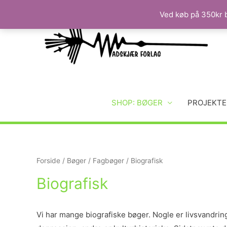
Ved køb på 350kr b
SHOP: BØGER
PROJEKTE
Forside
/
Bøger
/
Fagbøger
/ Biografisk
Biografisk
Vi har mange biografiske bøger. Nogle er livsvandr