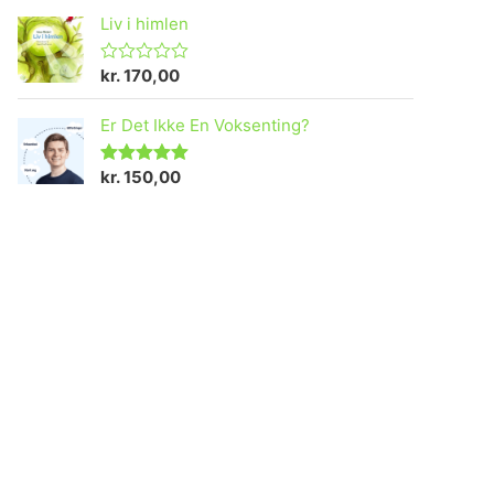
Liv i himlen
kr.
170,00
V
u
r
Er Det Ikke En Voksenting?
d
e
r
e
kr.
150,00
Vurderet
t
5.00
ud af 5
0
u
d
a
f
5