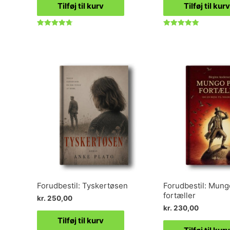
Tilføj til kurv
Tilføj til kurv
Vurderet
Vurderet
4.73
5.00
ud af 5
ud af 5
Forudbestil: Tyskertøsen
Forudbestil: Mung
fortæller
kr.
250,00
kr.
230,00
Tilføj til kurv