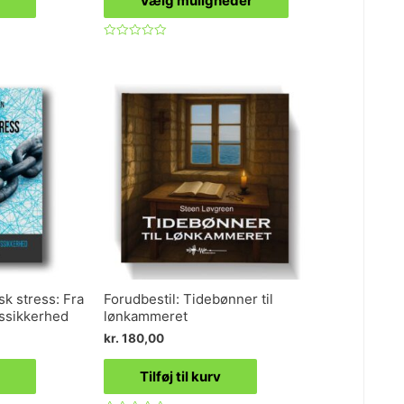
Vælg muligheder
Vurderet
0
ud
af
5
sk stress: Fra
Forudbestil: Tidebønner til
etssikkerhed
lønkammeret
kr.
180,00
Tilføj til kurv