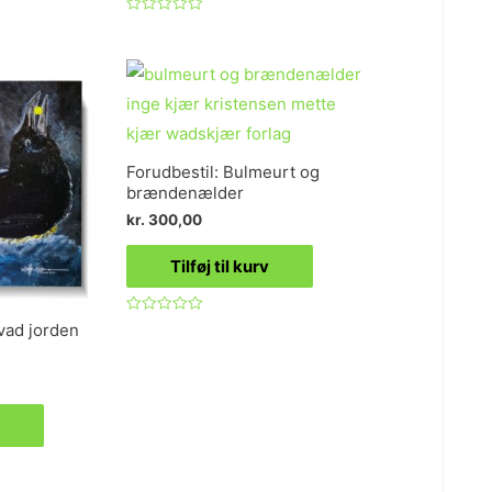
Vurderet
0
ud
af
5
Forudbestil: Bulmeurt og
brændenælder
kr.
300,00
Tilføj til kurv
Vurderet
vad jorden
0
ud
af
5