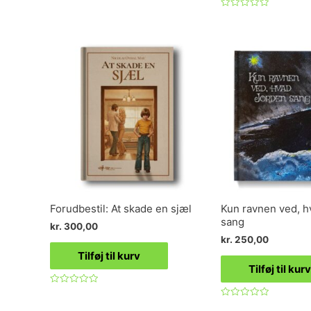
Vurderet
0
Vurderet
ud
0
af
ud
5
af
5
Forudbestil: At skade en sjæl
Kun ravnen ved, h
sang
kr.
300,00
kr.
250,00
Tilføj til kurv
Tilføj til kurv
Vurderet
0
Vurderet
ud