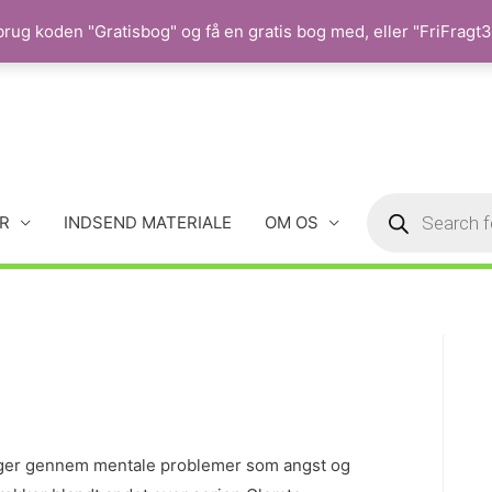
rug koden "Gratisbog" og få en gratis bog med, eller "FriFragt35
R
INDSEND MATERIALE
OM OS
inger gennem mentale problemer som angst og