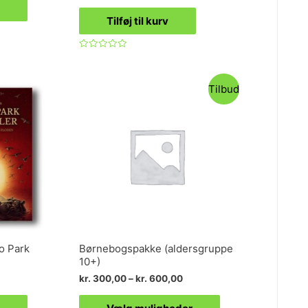
Tilføj til kurv
Vurderet
0
ud
af
Tilbud
5
o Park
Børnebogspakke (aldersgruppe
10+)
kr.
300,00
–
kr.
600,00