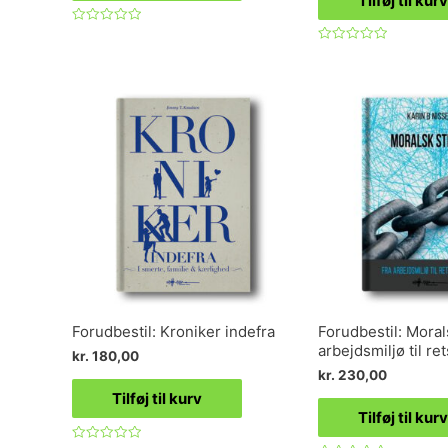
Tilføj til kurv
Vurderet
0
Vurderet
ud
0
af
ud
5
af
5
Forudbestil: Kroniker indefra
Forudbestil: Moral
arbejdsmiljø til r
kr.
180,00
kr.
230,00
Tilføj til kurv
Tilføj til kurv