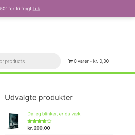
0" for fri fragt
Luk
0 varer
kr. 0,00
Udvalgte produkter
Da jeg blinker, er du væk
kr.
200,00
Vurderet
4.73
ud af 5