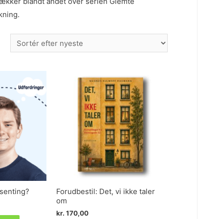
dækker blandt andet over serien Glemte
kning.
ksenting?
Forudbestil: Det, vi ikke taler
om
kr.
170,00