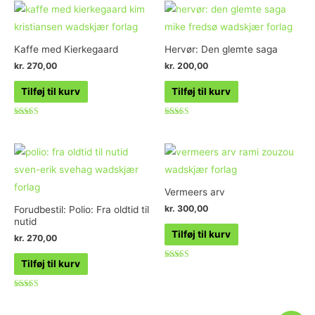
Kaffe med Kierkegaard
Hervør: Den glemte saga
kr.
270,00
kr.
200,00
Tilføj til kurv
Tilføj til kurv
Vurderet
Vurderet
4.80
4.50
ud af 5
ud af 5
Vermeers arv
kr.
300,00
Forudbestil: Polio: Fra oldtid til
nutid
Tilføj til kurv
kr.
270,00
Tilføj til kurv
Vurderet
4.00
ud af 5
Vurderet
4.33
ud af 5