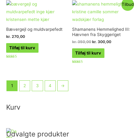
Tilbud
Bævergejl og muldvarpefedt
Shamanens Hemmelighed III:
Hævnen fra Skyggeriget
kr.
270,00
kr.
350,00
kr.
300,00
Tilføj til kurv
Tilføj til kurv
Vurderet
5.00
Vurderet
ud af 5
5.00
ud af 5
1
2
3
4
→
Kurv
Udvalgte produkter