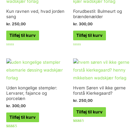
Kun ravnen ved, hvad jorden
Forudbestil: Bulmeurt og
sang
brændenælder
kr.
250,00
kr.
300,00
Tilføj til kurv
Tilføj til kurv
Vurderet
Vurderet
0
0
ud
ud
af
af
5
5
Uden kongelige stempler:
Hvem Søren vil ikke gerne
Lervarer, fajance og
forstå Kierkegaard?
porcelæn
kr.
250,00
kr.
300,00
Tilføj til kurv
Tilføj til kurv
Vurderet
4.78
Vurderet
ud af 5
4.00
ud af 5