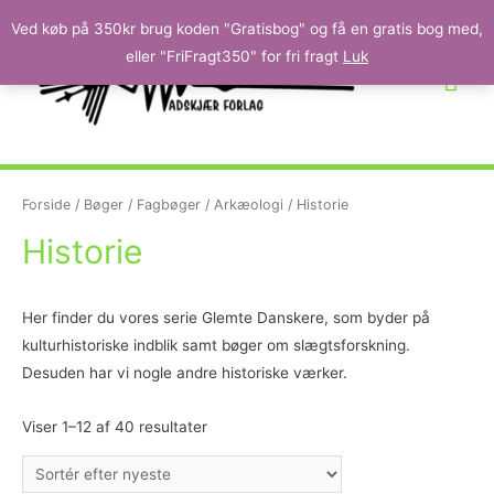
Ved køb på 350kr brug koden "Gratisbog" og få en gratis bog med,
eller "FriFragt350" for fri fragt
Luk
Forside
/
Bøger
/
Fagbøger
/
Arkæologi
/ Historie
Historie
Her finder du vores serie Glemte Danskere, som byder på
kulturhistoriske indblik samt bøger om slægtsforskning.
Desuden har vi nogle andre historiske værker.
Viser 1–12 af 40 resultater