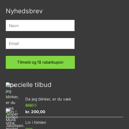
Nyhedsbrev
Specielle tilbud
Da jeg blinker, er du væk
Vurderet
kr.
200,00
4.73
ud af 5
Liv i himlen