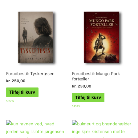
Forudbestil: Tyskertøsen
Forudbestil: Mungo Park
fortæller
kr.
250,00
kr.
230,00
Tilføj til kurv
Tilføj til kurv
Vurderet
0
Vurderet
ud
0
af
ud
5
af
5