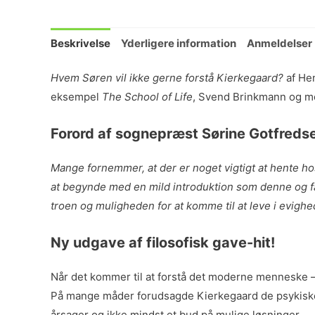
Beskrivelse
Yderligere information
Anmeldelser 
Hvem Søren vil ikke gerne forstå Kierkegaard?
af Hen
eksempel
The School of Life
, Svend Brinkmann og mo
Forord af sognepræst Sørine Gotfreds
Mange fornemmer, at der er noget vigtigt at hente hos
at begynde med en mild introduktion som denne og få h
troen og muligheden for at komme til at leve i evigh
Ny udgave af filosofisk gave-hit!
Når det kommer til at forstå det moderne menneske – is
På mange måder forudsagde Kierkegaard de psykiske og
årsager og ikke mindst et bud på mulige løsninger.