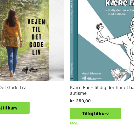
 Det Gode Liv
Kære Far – til dig der har et 
autisme
kr.
250,00
j til kurv
Tilføj til kurv
Vurderet
5.00