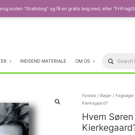
rug koden "Gratisbog" og få en gratis bog med, eller "FriFragt35
TER
INDSEND MATERIALE
OM OS
Forside
/
Bøger
/
Fagbøger
Kierkegaard?
Hvem Søren v
Kierkegaard