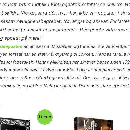
 et udmærket indblik i Kierkegaards komplekse univers. H
 at skildre Kierkegaard dér, hvor han ikke var populær i si
såsom kærlighedsbegrebet, tro, angst og ansvar. Forfatteren
rd er evig relevant og inspirerende. Dén pointe videregiver 
og appetit på mere.
“
dsøposten
en artikel om Mikkelsen og hendes litterære virke: ”
 fortsat har en stærk tilknytning til Løkken. Hendes familie h
hendes forfatterskab. Henny Mikkelsen har skrevet bøger siden 1
fterkommere findes i Løkken-området. I dag er hun pensionist, 
storie og om Søren Kierkegaards filosofi. Den nye udgave af ”H
rskuelig og let forståelig indgang til Danmarks store tænker
.
.
Tilbud