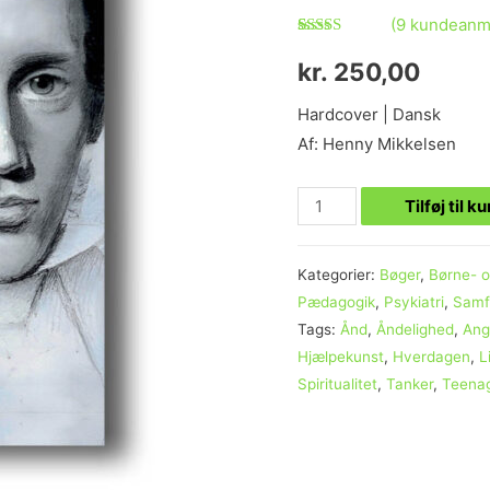
(
9
kundeanme
Bedømt
9
som
4.78
kr.
250,00
ud af 5
baseret på
Hardcover | Dansk
kundebedømmelser
Af: Henny Mikkelsen
Tilføj til k
Kategorier:
Bøger
,
Børne- 
Pædagogik
,
Psykiatri
,
Samf
Tags:
Ånd
,
Åndelighed
,
Ang
Hjælpekunst
,
Hverdagen
,
L
Spiritualitet
,
Tanker
,
Teena