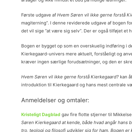
Første udgave af
Hvem Søren vil ikke gerne forstå K
magiterning”. I denne reviderede udgave af bogen for
det vil sige ”at være sig selv”. Der er også tilføjet
Bogen er bygget op som en overskuelig indføring i d
Kierkegaard-univers mere aktuelt, forståeligt og anv
kræver ingen særlige forudsætninger, og den er skreve
Hvem Søren vil ikke gerne forstå Kierkegaard?
kan åb
introduktion til Kierkegaard og hans mest centrale v
Anmeldelser og omtaler:
Kristeligt Dagblad
gav fire flotte stjerner til Mikkel
Søren Kierkegaard at kende, både hvad angår hans bio
tro, teologi og filosofi udvikler sig for ham. Bogen e