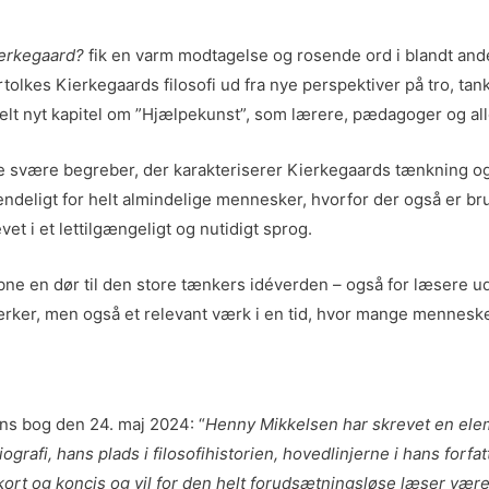
ierkegaard?
fik en varm modtagelse og rosende ord i blandt ande
tolkes Kierkegaards filosofi ud fra nye perspektiver på tro, tan
 et helt nyt kapitel om ”Hjælpekunst”, som lærere, pædagoger og 
e svære begreber, der karakteriserer Kierkegaards tænkning og 
endeligt for helt almindelige mennesker, hvorfor der også er b
t i et lettilgængeligt og nutidigt sprog.
ne en dør til den store tænkers idéverden – også for læsere u
ærker, men også et relevant værk i en tid, hvor mange menneske
sens bog den 24. maj 2024: “
Henny Mikkelsen har skrevet en eleme
grafi, hans plads i filosofihistorien, hovedlinjerne i hans for
r kort og koncis og vil for den helt forudsætningsløse læser vær