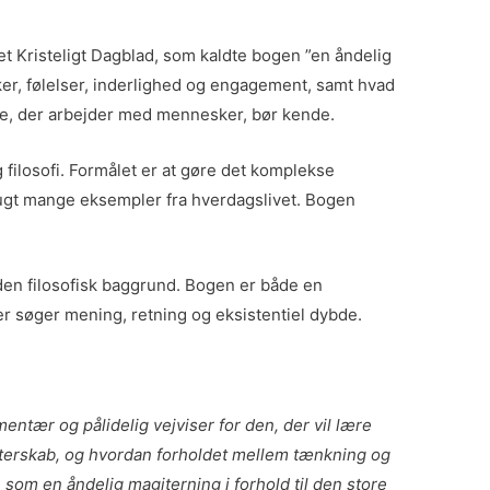
t Kristeligt Dagblad, som kaldte bogen ”en åndelig
ker, følelser, inderlighed og engagement, samt hvad
alle, der arbejder med mennesker, bør kende.
filosofi. Formålet er at gøre det komplekse
rugt mange eksempler fra hverdagslivet. Bogen
den filosofisk baggrund. Bogen er både en
r søger mening, retning og eksistentiel dybde.
ntær og pålidelig vejviser for den, der vil lære
fatterskab, og hvordan forholdet mellem tænkning og
e som en åndelig magiterning i forhold til den store