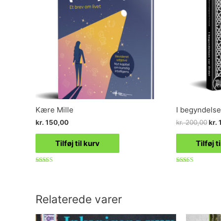
Kære Mille
I begyndelse
kr.
150,00
kr.
200,00
kr.
1
Tilføj til kurv
Tilføj t
Vurderet
Vurderet
5.00
4.88
ud af 5
ud af 5
Relaterede varer