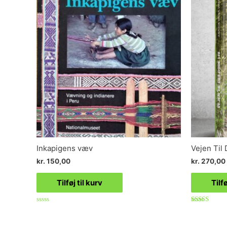
Inkapigens væv
Vejen Til
kr.
150,00
kr.
270,00
Tilføj til kurv
Tilfø
Vurderet
Vurderet
0
4.67
ud
ud af 5