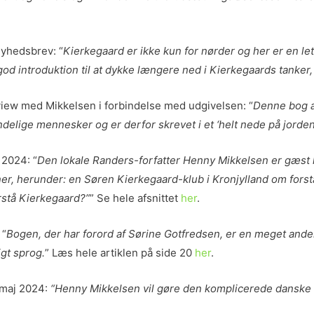
nyhedsbrev: “
Kierkegaard er ikke kun for nørder og her er en le
god introduktion til at dykke længere ned i Kierkegaards tanke
rview med Mikkelsen i forbindelse med udgivelsen: “
Denne bog ad
indelige mennesker og er derfor skrevet i et ‘helt nede på jorde
 2024: “
Den lokale Randers-forfatter Henny Mikkelsen er gæst
, herunder: en Søren Kierkegaard-klub i Kronjylland om forstå
rstå Kierkegaard?”
” Se hele afsnittet
her
.
 “
Bogen, der har forord af Sørine Gotfredsen, er en meget ander
igt sprog.
” Læs hele artiklen på side 20
her
.
. maj 2024:
“Henny Mikkelsen vil gøre den komplicerede danske fi