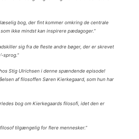
tlæselig bog, der fint kommer omkring de centrale
r, som ikke mindst kan inspirere pædagoger.
”
skiller sig fra de fleste andre bøger, der er skrevet
n’-sprog.
”
 hos Stig Ulrichsen i denne spændende episode!
elsen af filosoffen Søren Kierkegaard, som hun har
ledes bog om Kierkegaards filosofi, idet den er
losof tilgængelig for flere mennesker.”