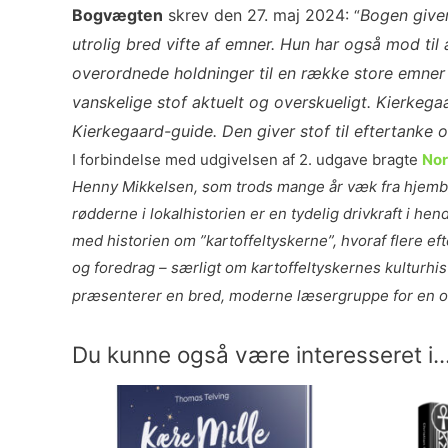
Bogvægte
n
skrev den 27. maj 2024:
Bogen giver
“
utrolig bred vifte af emner. Hun har også mod til
overordnede holdninger til en række store emner 
vanskelige stof aktuelt og overskueligt. Kierkegaa
Kierkegaard-guide. Den giver stof til eftertanke 
I forbindelse med udgivelsen af 2. udgave bragte
Nor
Henny Mikkelsen, som trods mange år væk fra hjembyen
rødderne i lokalhistorien er en tydelig drivkraft i 
med historien om ”kartoffeltyskerne”, hvoraf flere e
og foredrag – særligt om kartoffeltyskernes kulturhi
præsenterer en bred, moderne læsergruppe for en ove
Du kunne også være interesseret i..