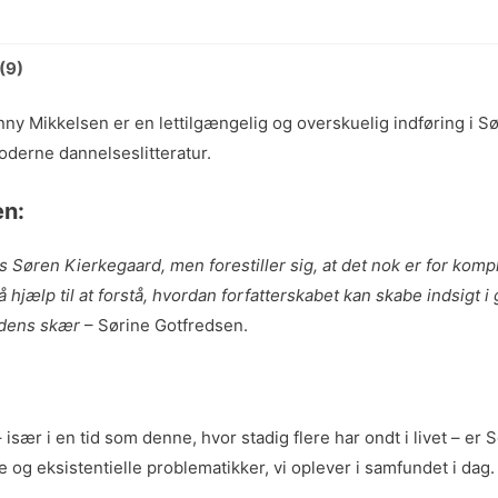
(9)
ny Mikkelsen er en lettilgængelig og overskuelig indføring i Sør
derne dannelseslitteratur.
en:
 Søren Kierkegaard, men forestiller sig, at det nok er for kompl
jælp til at forstå, hvordan forfatterskabet kan skabe indsigt i
edens skær
– Sørine Gotfredsen.
ær i en tid som denne, hvor stadig flere har ondt i livet – er S
 eksistentielle problematikker, vi oplever i samfundet i dag. V