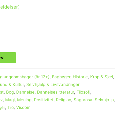
ldelser)
urv
og ungdomsbøger (år 12+)
,
Fagbøger
,
Historie
,
Krop & Sjæl
,
und & Kultur
,
Selvhjælp & Livsvandringer
st
,
Bog
,
Dannelse
,
Dannelseslitteratur
,
Filosofi
,
iv
,
Magi
,
Mening
,
Positivitet
,
Religion
,
Sagprosa
,
Selvhjælp
,
ger
,
Tro
,
Visdom