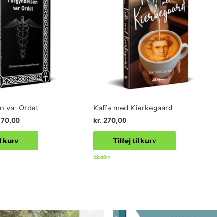
n var Ordet
Kaffe med Kierkegaard
70,00
kr.
270,00
il kurv
Tilføj til kurv
Vurderet
4.80
ud af 5