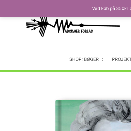
Ved køb på 350kr b
SHOP: BØGER
PROJEK