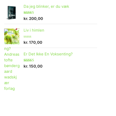
Da jeg blinker, er du væk
kr.
200,00
Vurderet
4.73
ud af 5
Liv i himlen
kr.
170,00
V
u
r
Er Det Ikke En Voksenting?
d
e
r
e
kr.
150,00
Vurderet
t
5.00
ud af 5
0
u
d
a
f
5