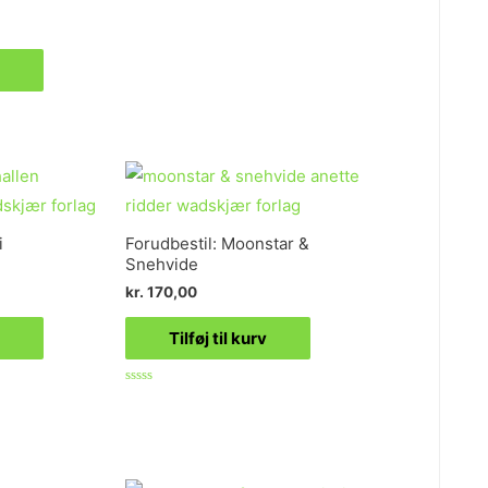
i
Forudbestil: Moonstar &
Snehvide
kr.
170,00
Tilføj til kurv
Vurderet
0
ud
af
5