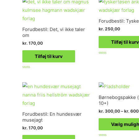
5
Forudbestil: Tysk
kr.
250,00
Forudbestil: Det, vi ikke taler
om
Tilføj til kurv
kr.
170,00
Tilføj til kurv
Vurderet
0
ud
af
Vurderet
5
0
ud
af
5
Børnebogspakke (
10+)
kr.
300,00
–
kr.
600
Forudbestil: En hundesvær
musejagt
Vælg mulig
kr.
170,00