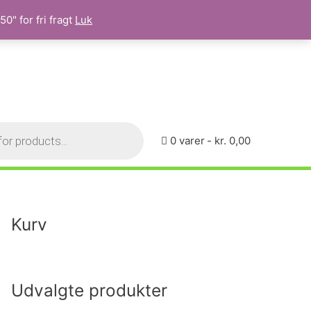
0" for fri fragt
Luk
0 varer
kr. 0,00
Kurv
Udvalgte produkter