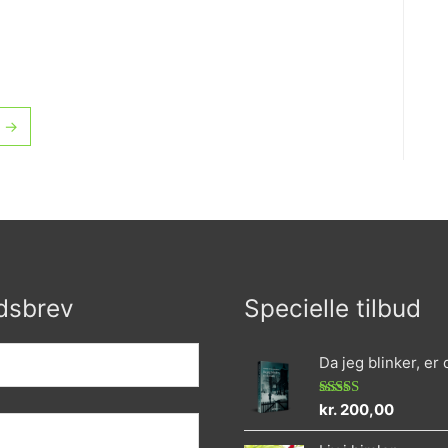
Vurderet
0
ud
af
5
→
dsbrev
Specielle tilbud
Da jeg blinker, er
kr.
200,00
Vurderet
4.73
ud af 5