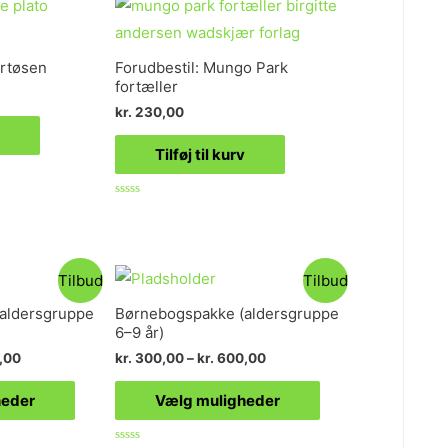
ertøsen
Forudbestil: Mungo Park
fortæller
kr.
230,00
Tilføj til kurv
Vurderet
0
ud
af
5
Tilbud
Tilbud
aldersgruppe
Børnebogspakke (aldersgruppe
6–9 år)
,00
kr.
300,00
–
kr.
600,00
heder
Vælg muligheder