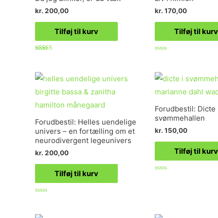
kr.
200,00
kr.
170,00
Tilføj til kurv
Tilføj til kurv
Vurderet
Vurderet
4.73
0
ud af 5
ud
af
5
Forudbestil: Dicte 
svømmehallen
Forudbestil: Helles uendelige
kr.
150,00
univers – en fortælling om et
neurodivergent legeunivers
Tilføj til kurv
kr.
200,00
Tilføj til kurv
Vurderet
0
ud
af
Vurderet
5
0
ud
af