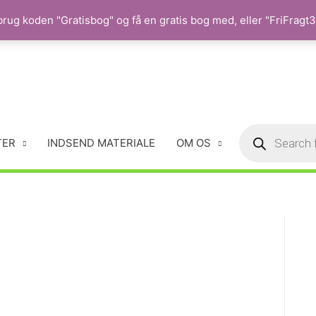
rug koden "Gratisbog" og få en gratis bog med, eller "FriFragt35
TER
INDSEND MATERIALE
OM OS