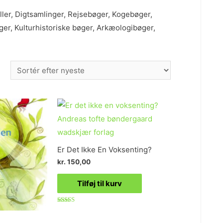
ller, Digtsamlinger, Rejsebøger, Kogebøger,
er, Kulturhistoriske bøger, Arkæologibøger,
Er Det Ikke En Voksenting?
kr.
150,00
Tilføj til kurv
Vurderet
5.00
ud af 5