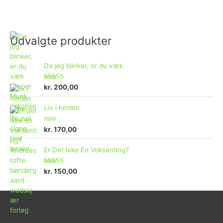
Vurderet
5.00
ud af 5
Udvalgte produkter
Da jeg blinker, er du væk
Vurderet
kr.
200,00
4.73
ud af 5
Liv i himlen
V
kr.
170,00
u
r
d
Er Det Ikke En Voksenting?
e
r
e
Vurderet
kr.
150,00
t
5.00
ud af 5
0
u
d
a
f
5