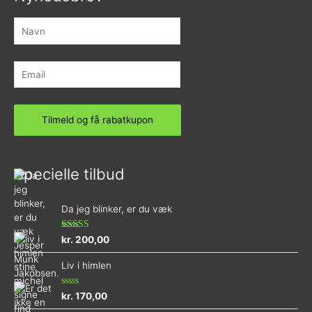
Specielle tilbud
Da jeg blinker, er du væk
Vurderet
kr.
200,00
4.73
ud af 5
Liv i himlen
Vurderet
kr.
170,00
0