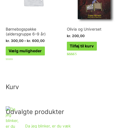
Børnebogspakke
Olivia og Universet
(aldersgruppe 6–9 år)
kr.
200,00
kr.
300,00
–
kr.
600,00
Tilføj til kurv
Vælg muligheder
Vurderet
4.60
Vurderet
ud af 5
0
ud
af
5
Kurv
Udvalgte produkter
Da jeg blinker, er du væk