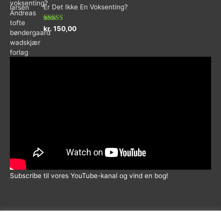
ud
Er Det Ikke En Voksenting?
af
5
Vurderet
kr.
150,00
5.00
ud af 5
Subscribe til vores YouTube-kanal og vind en bog!