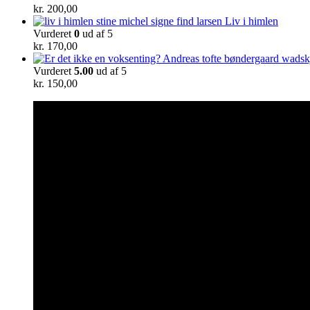
kr.
200,00
Liv i himlen
Vurderet
0
ud af 5
kr.
170,00
Vurderet
5.00
ud af 5
kr.
150,00