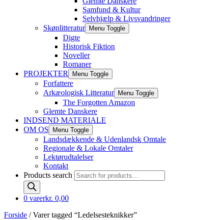
Glemte Danskere
Samfund & Kultur
Selvhjælp & Livsvandringer
Skønlitteratur
Menu Toggle
Digte
Historisk Fiktion
Noveller
Romaner
PROJEKTER
Menu Toggle
Forfattere
Arkæologisk Litteratur
Menu Toggle
The Forgotten Amazon
Glemte Danskere
INDSEND MATERIALE
OM OS
Menu Toggle
Landsdækkende & Udenlandsk Omtale
Regionale & Lokale Omtaler
Lektørudtalelser
Kontakt
Products search
0 varer
kr. 0,00
Forside
/ Varer tagged “Ledelsesteknikker”