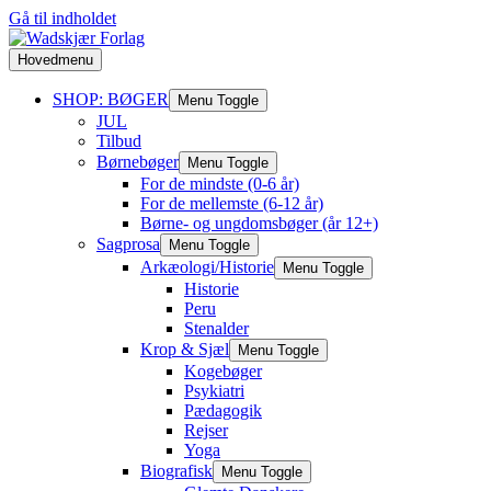
Gå til indholdet
Hovedmenu
SHOP: BØGER
Menu Toggle
JUL
Tilbud
Børnebøger
Menu Toggle
For de mindste (0-6 år)
For de mellemste (6-12 år)
Børne- og ungdomsbøger (år 12+)
Sagprosa
Menu Toggle
Arkæologi/Historie
Menu Toggle
Historie
Peru
Stenalder
Krop & Sjæl
Menu Toggle
Kogebøger
Psykiatri
Pædagogik
Rejser
Yoga
Biografisk
Menu Toggle