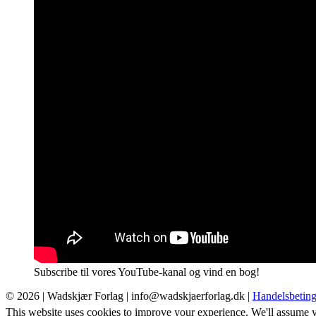
Subscribe til vores YouTube-kanal og vind en bog!
© 2026 |
Wadskjær Forlag
| info@wadskjaerforlag.dk |
Handelsbeting
This website uses cookies to improve your experience. We'll assume yo