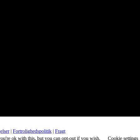
elser
|
Fortrolighedspolitik
|
Fragt
u're ok with this, but you can opt-out if you wish.
Cookie settings