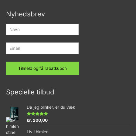
Nyhedsbrev
Specielle tilbud
Da jeg blinker, er du væk
Vurderet
kr.
200,00
4.73
ud af 5
Liv i himlen