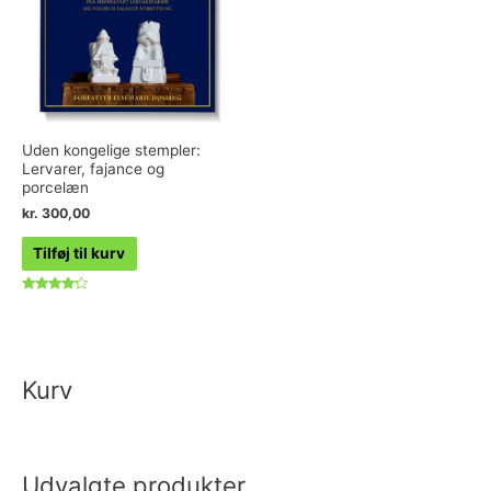
Uden kongelige stempler:
Lervarer, fajance og
porcelæn
kr.
300,00
Tilføj til kurv
Vurderet
4.00
ud af 5
Kurv
Udvalgte produkter