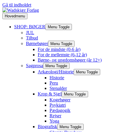
Gå til indholdet
Hovedmenu
SHOP: BØGER
Menu Toggle
JUL
Tilbud
Børnebøger
Menu Toggle
For de mindste (0-6 år)
For de mellemste (6-12 år)
Børne- og ungdomsbøger (år 12+)
Sagprosa
Menu Toggle
Arkæologi/Historie
Menu Toggle
Historie
Peru
Stenalder
Krop & Sjæl
Menu Toggle
Kogebøger
Psykiatri
Pædagogik
Rejser
Yoga
Biografisk
Menu Toggle