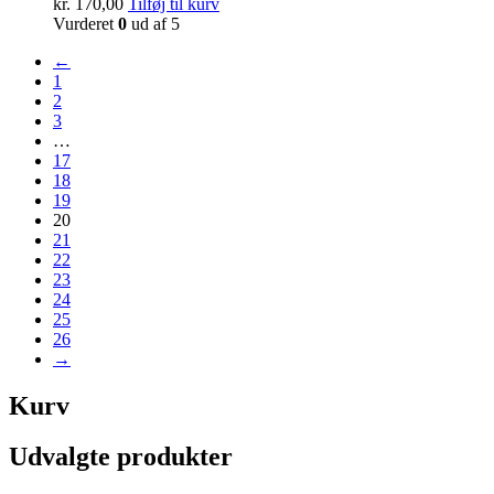
kr.
170,00
Tilføj til kurv
Vurderet
0
ud af 5
←
1
2
3
…
17
18
19
20
21
22
23
24
25
26
→
Kurv
Udvalgte produkter