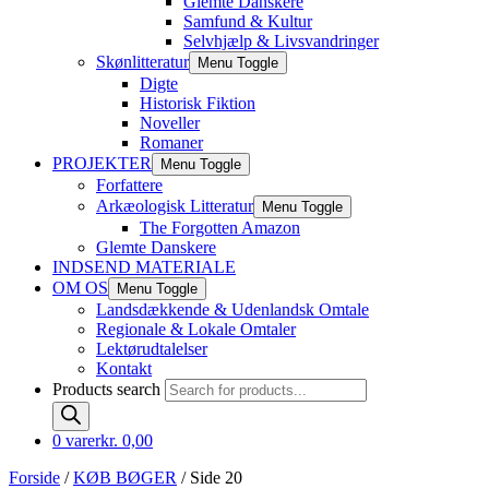
Glemte Danskere
Samfund & Kultur
Selvhjælp & Livsvandringer
Skønlitteratur
Menu Toggle
Digte
Historisk Fiktion
Noveller
Romaner
PROJEKTER
Menu Toggle
Forfattere
Arkæologisk Litteratur
Menu Toggle
The Forgotten Amazon
Glemte Danskere
INDSEND MATERIALE
OM OS
Menu Toggle
Landsdækkende & Udenlandsk Omtale
Regionale & Lokale Omtaler
Lektørudtalelser
Kontakt
Products search
0 varer
kr. 0,00
Forside
/
KØB BØGER
/ Side 20