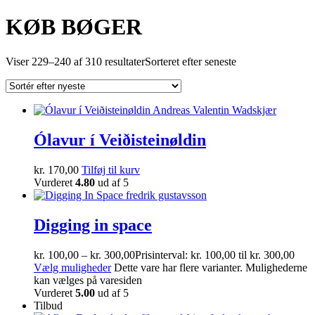
KØB BØGER
Viser 229–240 af 310 resultater
Sorteret efter seneste
Ólavur í Veiðisteinøldin
kr.
170,00
Tilføj til kurv
Vurderet
4.80
ud af 5
Digging in space
kr.
100,00
–
kr.
300,00
Prisinterval: kr. 100,00 til kr. 300,00
Vælg muligheder
Dette vare har flere varianter. Mulighederne
kan vælges på varesiden
Vurderet
5.00
ud af 5
Tilbud