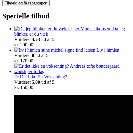
Specielle tilbud
Da jeg
blinker, er du væk
Vurderet
4.73
ud af 5
kr.
200,00
Liv i himlen
Vurderet
0
ud af 5
kr.
170,00
Er Det Ikke En Voksenting?
Vurderet
5.00
ud af 5
kr.
150,00