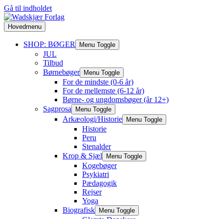
Gå til indholdet
Hovedmenu
SHOP: BØGER
Menu Toggle
JUL
Tilbud
Børnebøger
Menu Toggle
For de mindste (0-6 år)
For de mellemste (6-12 år)
Børne- og ungdomsbøger (år 12+)
Sagprosa
Menu Toggle
Arkæologi/Historie
Menu Toggle
Historie
Peru
Stenalder
Krop & Sjæl
Menu Toggle
Kogebøger
Psykiatri
Pædagogik
Rejser
Yoga
Biografisk
Menu Toggle