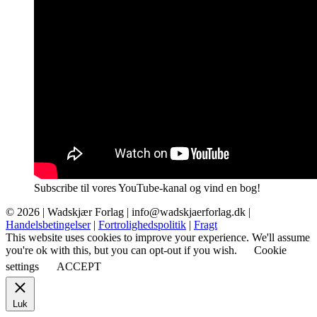
Subscribe til vores YouTube-kanal og vind en bog!
© 2026 |
Wadskjær Forlag
| info@wadskjaerforlag.dk |
Handelsbetingelser
|
Fortrolighedspolitik
|
Fragt
This website uses cookies to improve your experience. We'll assume
you're ok with this, but you can opt-out if you wish.
Cookie
settings
ACCEPT
Luk