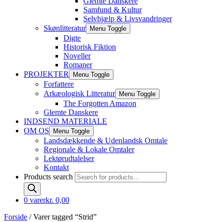
Glemte Danskere
Samfund & Kultur
Selvhjælp & Livsvandringer
Skønlitteratur
Menu Toggle
Digte
Historisk Fiktion
Noveller
Romaner
PROJEKTER
Menu Toggle
Forfattere
Arkæologisk Litteratur
Menu Toggle
The Forgotten Amazon
Glemte Danskere
INDSEND MATERIALE
OM OS
Menu Toggle
Landsdækkende & Udenlandsk Omtale
Regionale & Lokale Omtaler
Lektørudtalelser
Kontakt
Products search
0 varer
kr. 0,00
Forside
/ Varer tagged “Strid”