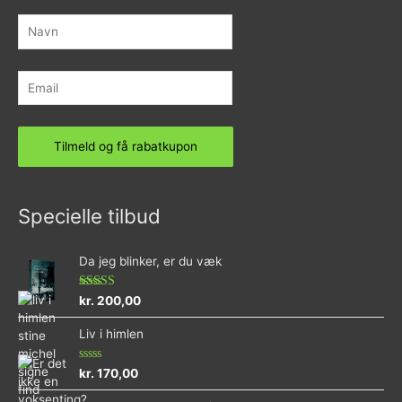
Specielle tilbud
Da jeg blinker, er du væk
Vurderet
kr.
200,00
4.73
ud af 5
Liv i himlen
Vurderet
kr.
170,00
0
ud