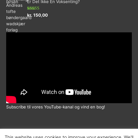
Er Det Ikke En Voksenting?
af
5
Vurderet
kr.
150,00
5.00
ud af 5
Subscribe til vores YouTube-kanal og vind en bog!
This website uses cookies to improve your experience. We'll