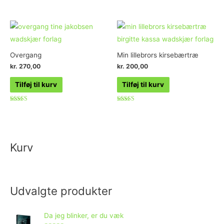
Vurderet
0
ud
af
5
Overgang
Min lillebrors kirsebærtræ
kr.
270,00
kr.
200,00
Tilføj til kurv
Tilføj til kurv
Vurderet
Vurderet
4.80
5.00
ud af 5
ud af 5
Kurv
Udvalgte produkter
Da jeg blinker, er du væk