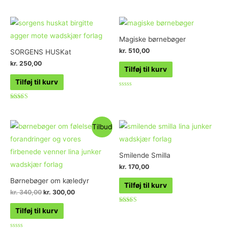
Vurderet
0
ud
af
5
Magiske børnebøger
kr.
510,00
SORGENS HUSKat
kr.
250,00
Tilføj til kurv
Tilføj til kurv
Vurderet
0
ud
Vurderet
af
5.00
5
ud af 5
Tilbud
Smilende Smilla
kr.
170,00
Børnebøger om kæledyr
Tilføj til kurv
kr.
340,00
kr.
300,00
Vurderet
Tilføj til kurv
4.72
ud af 5