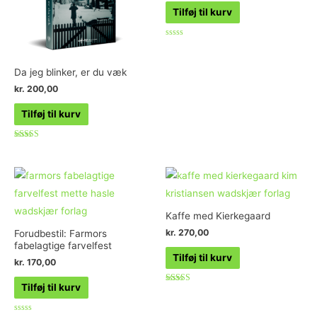
Tilføj til kurv
Vurderet
0
ud
af
Da jeg blinker, er du væk
5
kr.
200,00
Tilføj til kurv
Vurderet
4.73
ud af 5
Kaffe med Kierkegaard
kr.
270,00
Forudbestil: Farmors
fabelagtige farvelfest
Tilføj til kurv
kr.
170,00
Tilføj til kurv
Vurderet
4.80
ud af 5