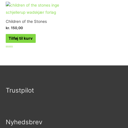
Children of the Stones
kr.
150,00
Tilføj til kurv
Vurderet
0
ud
af
5
Trustpilot
Nyhedsbrev