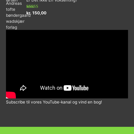
5
Vurderet
kr.
150,00
5.00
ud af 5
Subscribe til vores YouTube-kanal og vind en bog!