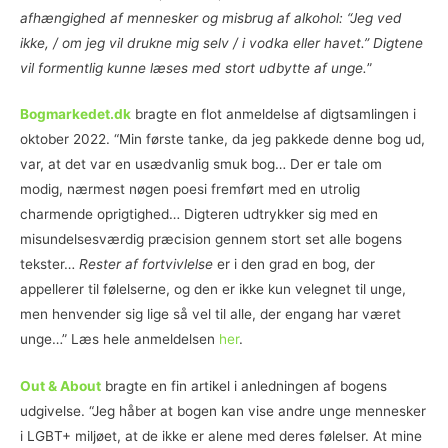
afhængighed af mennesker og misbrug af alkohol: “Jeg ved
ikke, / om jeg vil drukne mig selv / i vodka eller havet.” Digtene
vil formentlig kunne læses med stort udbytte af unge.
”
Bogmarkedet.dk
bragte en flot anmeldelse af digtsamlingen i
oktober 2022. “Min første tanke, da jeg pakkede denne bog ud,
var, at det var en usædvanlig smuk bog… Der er tale om
modig, nærmest nøgen poesi fremført med en utrolig
charmende oprigtighed… Digteren udtrykker sig med en
misundelsesværdig præcision gennem stort set alle bogens
tekster…
Rester af fortvivlelse
er i den grad en bog, der
appellerer til følelserne, og den er ikke kun velegnet til unge,
men henvender sig lige så vel til alle, der engang har været
unge…” Læs hele anmeldelsen
her
.
Out & About
bragte en fin artikel i anledningen af bogens
udgivelse. “Jeg håber at bogen kan vise andre unge mennesker
i LGBT+ miljøet, at de ikke er alene med deres følelser. At mine