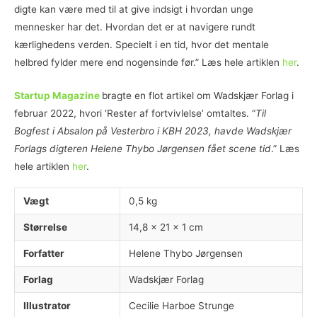
digte kan være med til at give indsigt i hvordan unge
mennesker har det. Hvordan det er at navigere rundt
kærlighedens verden. Specielt i en tid, hvor det mentale
helbred fylder mere end nogensinde før.” Læs hele artiklen
her
.
Startup Magazine
bragte en flot artikel om Wadskjær Forlag i
februar 2022, hvori ‘Rester af fortvivlelse’ omtaltes. “
Til
Bogfest i Absalon på Vesterbro i KBH 2023, havde Wadskjær
Forlags digteren Helene Thybo Jørgensen fået scene tid
.” Læs
hele artiklen
her
.
Vægt
0,5 kg
Størrelse
14,8 × 21 × 1 cm
Forfatter
Helene Thybo Jørgensen
Forlag
Wadskjær Forlag
Illustrator
Cecilie Harboe Strunge