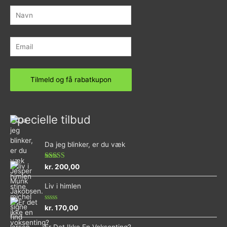
Specielle tilbud
Da jeg blinker, er du væk
Vurderet
kr.
200,00
4.73
ud af 5
Liv i himlen
Vurderet
kr.
170,00
0
ud
Er Det Ikke En Voksenting?
af