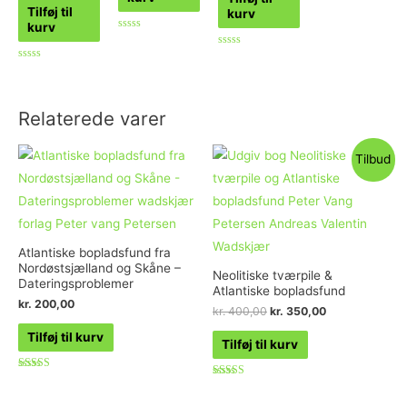
Tilføj til
kurv
kurv
Vurderet
0
Vurderet
ud
0
Vurderet
af
ud
0
5
af
ud
5
af
5
Relaterede varer
Tilbud
Atlantiske bopladsfund fra
Nordøstsjælland og Skåne –
Neolitiske tværpile &
Dateringsproblemer
Atlantiske bopladsfund
kr.
200,00
kr.
400,00
kr.
350,00
Tilføj til kurv
Tilføj til kurv
Vurderet
Vurderet
5.00
5.00
ud af 5
ud af 5