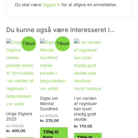
Du skal være
logged in
for at afgive en anmeldelse.
Du kunne også være interesseret i...
Tilbud
Tilbud
Digte om
I en verden
Mental
af regnbuer
Sundhed
kan lyset
Unge Digtere
stadig godt
kr.
370,00
2023
skolde
kr.
270,00
kr.
710,00
kr.
170,00
kr.
400,00
Tilføj til
kurv
Tilføj til