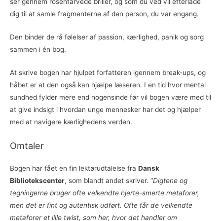
ser gennem rosenfarvede briller, og som du ved vil efterlade
dig til at samle fragmenterne af den person, du var engang.
Den binder de rå følelser af passion, kærlighed, panik og sorg
sammen i én bog.
At skrive bogen har hjulpet forfatteren igennem break-ups, og
håbet er at den også kan hjælpe læseren. I en tid hvor mental
sundhed fylder mere end nogensinde før vil bogen være med til
at give indsigt i hvordan unge mennesker har det og hjælper
med at navigere kærlighedens verden.
Omtaler
Bogen har fået en fin lektørudtalelse fra
Dansk
Bibliotekscenter
, som blandt andet skriver. “
Digtene og
tegningerne bruger ofte velkendte hjerte-smerte metaforer,
men det er fint og autentisk udført. Ofte får de velkendte
metaforer et lille twist, som her, hvor det handler om