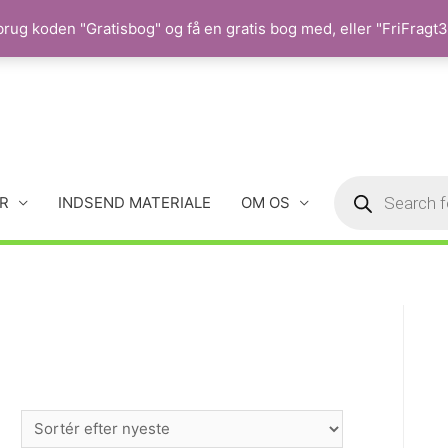
rug koden "Gratisbog" og få en gratis bog med, eller "FriFragt35
R
INDSEND MATERIALE
OM OS