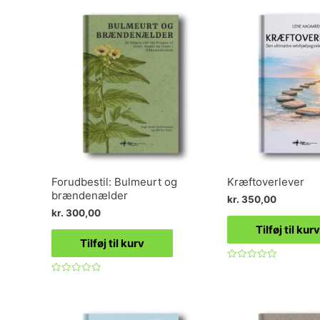
af
af
5
5
Forudbestil: Bulmeurt og
Kræftoverlever
brændenælder
kr.
350,00
kr.
300,00
Tilføj til kurv
Tilføj til kurv
Vurderet
0
Vurderet
ud
0
af
ud
5
af
5