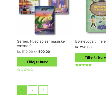
Serien: Hvad spiser magiske
Børneyoga til hele
væsner?
kr.
250,00
kr.
510,00
kr.
500,00
Tilføj til kurv
Tilføj til kurv
Vurderet
5.00
Vurderet
ud af 5
0
ud
af
5
1
2
→