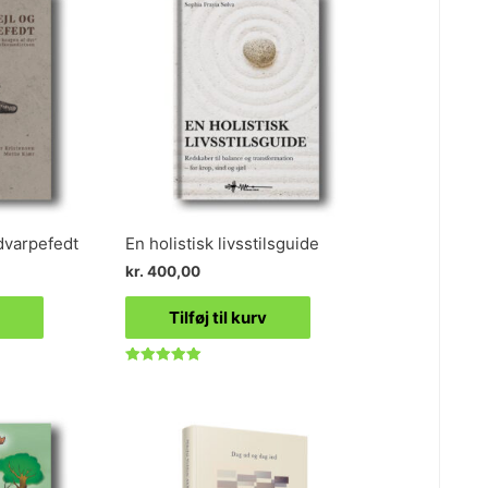
dvarpefedt
En holistisk livsstilsguide
kr.
400,00
Tilføj til kurv
Vurderet
5.00
ud af 5