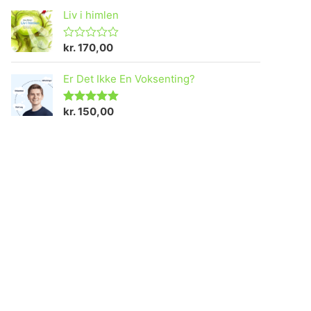
Liv i himlen
kr.
170,00
V
u
r
Er Det Ikke En Voksenting?
d
e
r
e
kr.
150,00
Vurderet
t
5.00
ud af 5
0
u
d
a
f
5