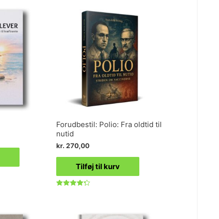
5
Forudbestil: Polio: Fra oldtid til
nutid
kr.
270,00
Tilføj til kurv
Vurderet
4.33
ud af 5