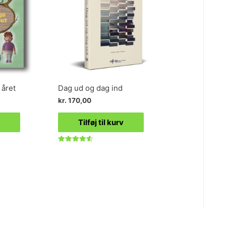
 året
Dag ud og dag ind
kr.
170,00
Tilføj til kurv
Vurderet
4.57
ud af 5