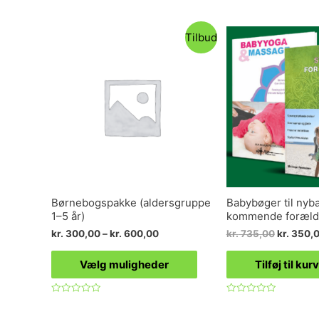
Tilbud
Børnebogspakke (aldersgruppe
Babybøger til nyba
1–5 år)
kommende foræld
kr.
300,00
–
kr.
600,00
kr.
735,00
kr.
350,
Vælg muligheder
Tilføj til kurv
Vurderet
Vurderet
0
0
ud
ud