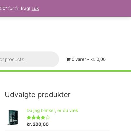
0" for fri fragt
Luk
0 varer
kr. 0,00
Udvalgte produkter
Da jeg blinker, er du væk
kr.
200,00
Vurderet
4.73
ud af 5