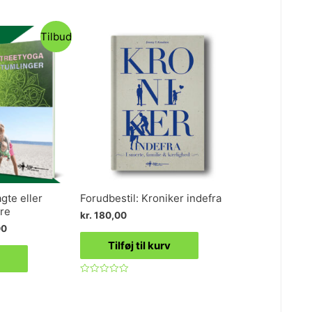
Tilbud
gte eller
Forudbestil: Kroniker indefra
re
kr.
180,00
00
Tilføj til kurv
Vurderet
0
ud
af