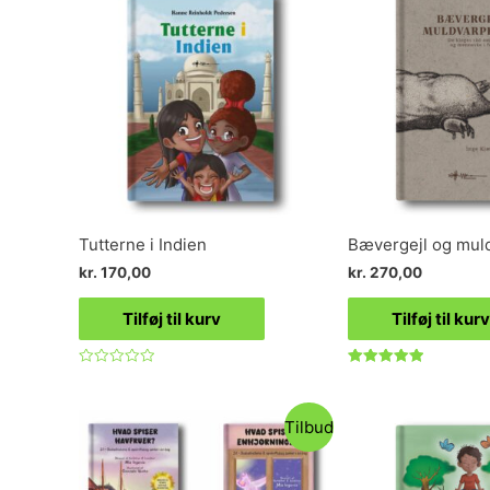
Tutterne i Indien
Bævergejl og mul
kr.
170,00
kr.
270,00
Tilføj til kurv
Tilføj til kurv
Vurderet
Vurderet
0
5.00
ud
ud af 5
af
Tilbud
5