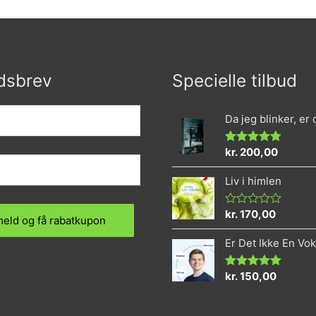
dsbrev
Specielle tilbud
Da jeg blinker, er
kr.
200,00
Vurderet
4.73
ud af 5
Liv i himlen
kr.
170,00
Vurderet
0
ud
Er Det Ikke En Vo
af
5
kr.
150,00
Vurderet
5.00
ud af 5